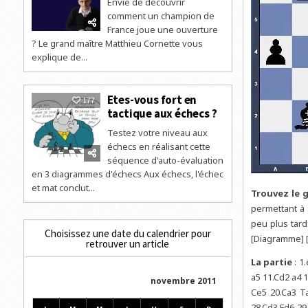
Envie de découvrir
comment un champion de
France joue une ouverture
? Le grand maître Matthieu Cornette vous
explique de...
Etes-vous fort en
177
tactique aux échecs ?
Testez votre niveau aux
échecs en réalisant cette
séquence d'auto-évaluation
en 3 diagrammes d'échecs Aux échecs, l'échec
et mat conclut...
Trouvez le g
permettant à 
peu plus tard
Choisissez une date du calendrier pour
[Diagramme] 
retrouver un article
La partie
: 1
a5 11.Cd2 a4 
novembre 2011
Ce5 20.Ca3 T
28.Cd3 Fd6 29