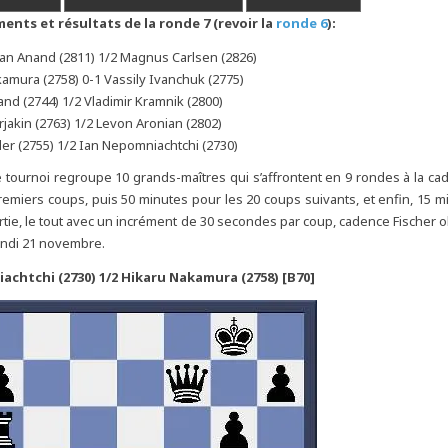
ents et résultats de la ronde 7 (revoir la
ronde 6
):
an Anand (2811) 1/2 Magnus Carlsen (2826)
amura (2758) 0-1 Vassily Ivanchuk (2775)
and (2744) 1/2 Vladimir Kramnik (2800)
jakin (2763) 1/2 Levon Aronian (2802)
ler (2755) 1/2 Ian Nepomniachtchi (2730)
 tournoi regroupe 10 grands-maîtres qui s’affrontent en 9 rondes à la c
remiers coups, puis 50 minutes pour les 20 coups suivants, et enfin, 15 m
artie, le tout avec un incrément de 30 secondes par coup, cadence Fischer o
undi 21 novembre.
chtchi (2730) 1/2 Hikaru Nakamura (2758) [B70]