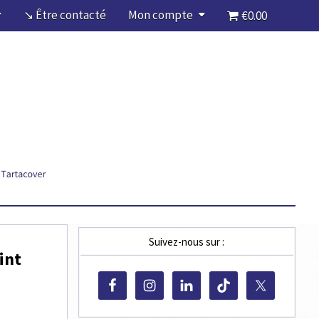
↘ Être contacté
Mon compte
€0.00
Suivez-nous sur :
int