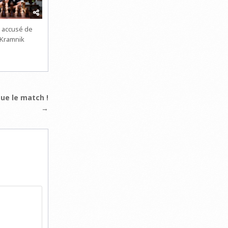
 accusé de
 Kramnik
tue le match !
→