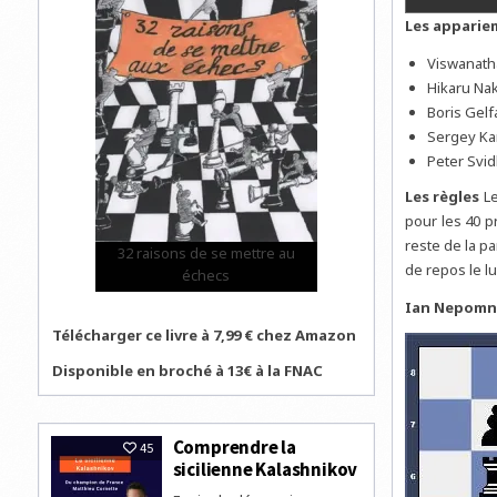
Les appariem
Viswanath
Hikaru Nak
Boris Gelf
Sergey Kar
Peter Svid
Les règles
Le
pour les 40 p
reste de la p
32 raisons de se mettre au
de repos le l
échecs
Ian Nepomnia
Télécharger ce livre à 7,99 € chez Amazon
Disponible en broché à 13€ à la FNAC
Comprendre la
45
sicilienne Kalashnikov