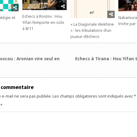
Echecs à Rostov : Hou
Nakamura
atégie et
Yifan l’emporte en solo
triche par
« La Diagonale Alekhine
à 8/11
» : les tribulations d’un
joueur d’échecs
ion
scou : Aronian vire seul en
Echecs à Tirana : Hou Yifan 
e
n commentaire
 e-mail ne sera pas publiée.
Les champs obligatoires sont indiqués avec
*
e
*