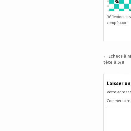
Réflexion, str
compétition
Navigat
← Echecs à Mo
tête à 5/8
de
l’articl
Laisser u
Votre adresse
Commentair