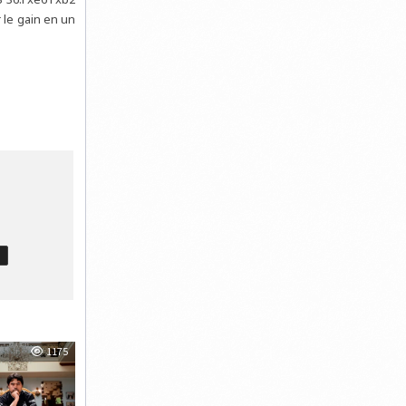
 le gain en un
T
1175