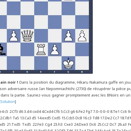
ain noir !
Dans la position du diagramme, Hikaru Nakamura gaffe en jo
son adversaire russe Ian Nepomniachtchi (2730) de récupérer la pièce p
 dans la partie. Sauriez-vous gagner promptement avec les BNoirs en un
[
Solution
]
.e4 c5 2.Cf3 d6 3.d4 cxd4 4.Cxd4 Cf6 5.Cc3 g6 6.Fe2 Fg7 7.0–0 0–0 8.Te1 Cc6 9
12.Cdb1 Ta5 13.Ca3 d5 14.exd5 Cxd5 15.Ccb5 Dc8 16.c3 Td8 17.De2 Cc7 18.Td
ad5 21.Txd5 Txd5 22.Fe3 Cg4 23.h3 Cxe3 24.Dxe3 Dc6 25.Cc2 Dc7 26.a3 F
.Te1 Ff5 30.g3 Fxd3 31.Fxd3 Fc5 32.Df3 Td6 33.Te4 Tb6 34.Fc4 e6 35.Te2 Fxa