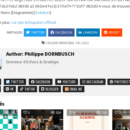
xb2 Fxb2 38.Fd5 a3 39.De4 Fxc3] 37.Fxf7+?? Dxf7 38.Dd3 A vous de trouver
 Noirs [Diagramme] [
Solution
]
r plus :
Le site échiquéen officiel
PARTAGER:
TWITTER
FACEBOOK
LINKEDIN
REDDIT
TAGGED
MEMORIAL TAL 2011
Author:
Philippe DORNBUSCH
Directeur d'Echecs & Stratégie
TWITTER
FACEBOOK
YOUTUBE
INSTAGRAM
PINTERES
VK
TIKTOK
BLOGGER
EMAIL ME
és
548
0
504
0
759
2