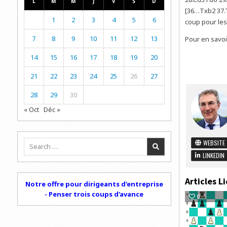
L
M
M
J
V
S
D
[36…Txb2 37.T
1
2
3
4
5
6
coup pour les
7
8
9
10
11
12
13
Pour en savoi
14
15
16
17
18
19
20
21
22
23
24
25
26
27
28
29
30
« Oct
Déc »
Search
WEBSITE
for:
LINKEDIN
Articles Li
Notre offre pour dirigeants d'entreprise
- Penser trois coups d'avance
0