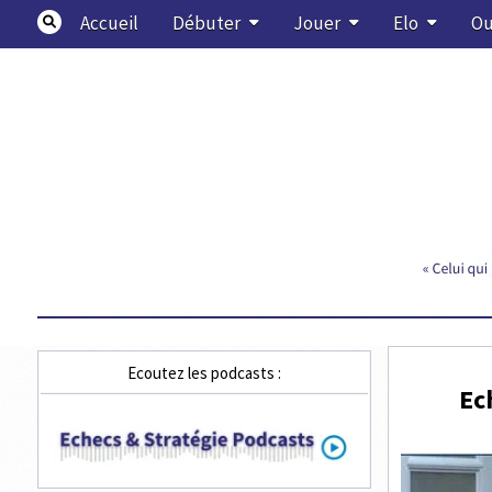
Skip
Accueil
Débuter
Jouer
Elo
Ou
to
content
Echecs & Stratégie
Ecoutez les podcasts :
Ec