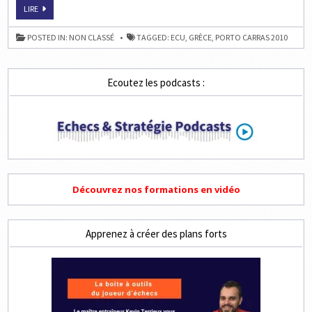
ECHECS
LIRE
EN
GRÈCE
:
POSTED IN:
NON CLASSÉ
TAGGED:
ECU
,
GRÈCE
,
PORTO CARRAS 2010
CHAMPIONNAT
D’EUROPE
PAR
ÉQUIPE
Ecoutez les podcasts :
Découvrez nos formations en vidéo
Apprenez à créer des plans forts