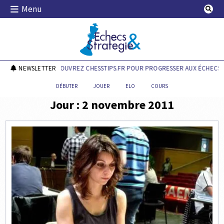
Skip
Menu
to
content
Echecs & Stratégie
NEWSLETTER
DÉCOUVREZ CHESSTIPS.FR POUR PROGRESSER AUX ÉCHECS !
DÉBUTER
JOUER
ELO
COURS
Jour :
2 novembre 2011