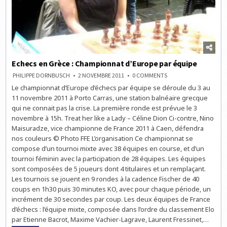
Echecs en Grèce : Championnat d’Europe par équipe
ON
PHILIPPE DORNBUSCH
2 NOVEMBRE 2011
0 COMMENTS
ECHECS
Le championnat d’Europe d’échecs par équipe se déroule du 3 au
EN
GRÈCE
11 novembre 2011 à Porto Carras, une station balnéaire grecque
:
CHAMPIONNAT
qui ne connait pas la crise. La première ronde est prévue le 3
D’EUROPE
novembre à 15h. Treat her like a Lady – Céline Dion Ci-contre, Nino
PAR
ÉQUIPE
Maisuradze, vice championne de France 2011 à Caen, défendra
nos couleurs © Photo FFE L’organisation Ce championnat se
compose d’un tournoi mixte avec 38 équipes en course, et d’un
tournoi féminin avec la participation de 28 équipes. Les équipes
sont composées de 5 joueurs dont 4 titulaires et un remplaçant.
Les tournois se jouent en 9 rondes à la cadence Fischer de 40
coups en 1h30 puis 30 minutes KO, avec pour chaque période, un
incrément de 30 secondes par coup. Les deux équipes de France
d’échecs : l’équipe mixte, composée dans l’ordre du classement Elo
par Etienne Bacrot, Maxime Vachier-Lagrave, Laurent Fressinet,…