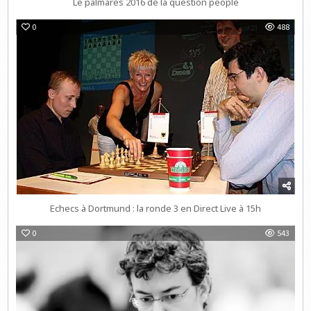
Le palmarès 2016 de la question people
0
488
Echecs à Dortmund : la ronde 3 en Direct Live à 15h
0
543