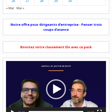
26
27
28
29
30
« Mar
Mai »
Notre offre pour dirigeants d'entreprise - Penser trois
coups d'avance
Boostez votre classement Elo avec ce pack
Lecteur
vidéo