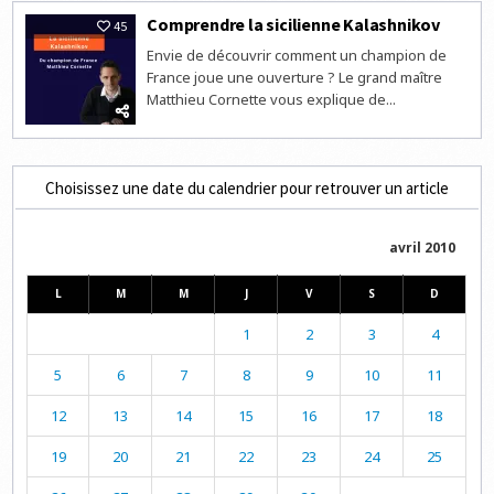
Comprendre la sicilienne Kalashnikov
45
Envie de découvrir comment un champion de
France joue une ouverture ? Le grand maître
Matthieu Cornette vous explique de...
Choisissez une date du calendrier pour retrouver un article
avril 2010
L
M
M
J
V
S
D
1
2
3
4
5
6
7
8
9
10
11
12
13
14
15
16
17
18
19
20
21
22
23
24
25