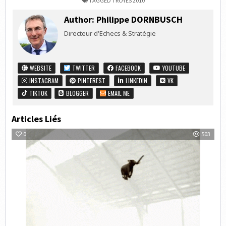
TAGGED
TROYES 2010
Author:
Philippe DORNBUSCH
Directeur d'Echecs & Stratégie
WEBSITE
TWITTER
FACEBOOK
YOUTUBE
INSTAGRAM
PINTEREST
LINKEDIN
VK
TIKTOK
BLOGGER
EMAIL ME
Articles Liés
0
503