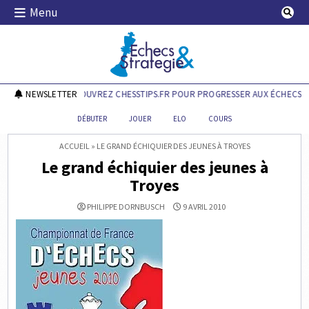
Skip
Menu
to
content
Echecs & Stratégie
NEWSLETTER
DÉCOUVREZ CHESSTIPS.FR POUR PROGRESSER AUX ÉCHECS !
DÉBUTER
JOUER
ELO
COURS
ACCUEIL
»
LE GRAND ÉCHIQUIER DES JEUNES À TROYES
Le grand échiquier des jeunes à
Troyes
PHILIPPE DORNBUSCH
9 AVRIL 2010