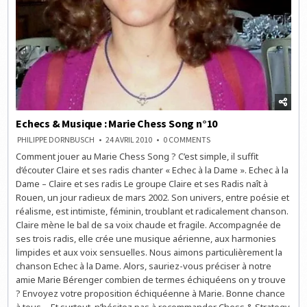
Echecs & Musique : Marie Chess Song n°10
ON
PHILIPPE DORNBUSCH
24 AVRIL 2010
0 COMMENTS
ECHECS
Comment jouer au Marie Chess Song ? C’est simple, il suffit
&
MUSIQUE
d’écouter Claire et ses radis chanter « Echec à la Dame ». Echec à la
:
MARIE
Dame – Claire et ses radis Le groupe Claire et ses Radis naît à
CHESS
Rouen, un jour radieux de mars 2002. Son univers, entre poésie et
SONG
N°10
réalisme, est intimiste, féminin, troublant et radicalement chanson.
Claire mène le bal de sa voix chaude et fragile. Accompagnée de
ses trois radis, elle crée une musique aérienne, aux harmonies
limpides et aux voix sensuelles. Nous aimons particulièrement la
chanson Echec à la Dame. Alors, sauriez-vous préciser à notre
amie Marie Bérenger combien de termes échiquéens on y trouve
? Envoyez votre proposition échiquéenne à Marie. Bonne chance
à tous… Et surtout, n’hésitez pas à recommander Chess & Strategy