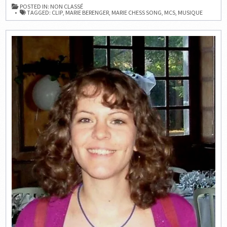
:
POSTED IN:
NON CLASSÉ
MARIE
TAGGED:
CLIP
,
MARIE BERENGER
,
MARIE CHESS SONG
,
MCS
,
MUSIQUE
CHESS
SONG
N°4