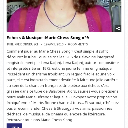
Echecs & Musique : Marie Chess Song n°9
ON
PHILIPPE DORNBUSCH
19 AVRIL 2010
0 COMMENTS
ECHECS
Comment jouer au Marie Chess Song ? C’est simple, il suffit
&
MUSIQUE
d’écoutez le tube Tous les cris les SOS de Balavoine interprété
:
MARIE
magistralement par Lena Ka(nn). Lena Ka(nn), auteur, compositeur
CHESS
et interprète née en 1975, est une jeune femme énigmatique.
SONG
N°9
Possédant un charisme troublant, un regard fragile et une voix
pure, elle est indiscutablement destinée à faire une jolie carrière
au sein de la chanson française. Une pièce aux échecs s’est
glissée dans ce tube de Balavoine. Alors, sauriez-vous préciser à
notre amie Marie Bérenger laquelle ? Envoyez votre proposition
échiquéenne à Marie. Bonne chance à tous… Et surtout, n’hésitez
pas à recommander Chess & Strategy à vos amis, passionnés
d’échecs, de musique, de cinéma ou encore de littérature.
Retrouver tous nos Marie Chess Song
ECHECS
LIRE