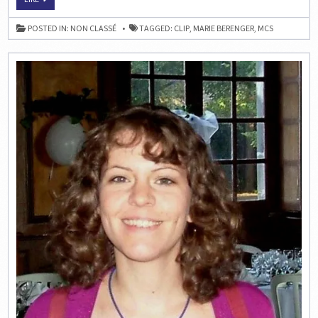
&
MUSIQUE
:
POSTED IN:
NON CLASSÉ
TAGGED:
CLIP
,
MARIE BERENGER
,
MCS
MARIE
CHESS
SONG
N°9