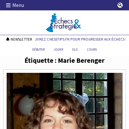
Skip
Menu
to
content
Echecs & Stratégie
NEWSLETTER
DÉCOUVREZ CHESSTIPS.FR POUR PROGRESSER AUX ÉCHECS !
DÉBUTER
JOUER
ELO
COURS
Étiquette :
Marie Berenger