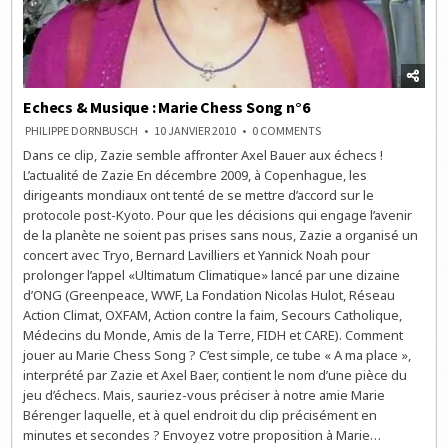
Echecs & Musique : Marie Chess Song n°6
ON
PHILIPPE DORNBUSCH
10 JANVIER 2010
0 COMMENTS
ECHECS
Dans ce clip, Zazie semble affronter Axel Bauer aux échecs !
&
MUSIQUE
L’actualité de Zazie En décembre 2009, à Copenhague, les
:
MARIE
dirigeants mondiaux ont tenté de se mettre d’accord sur le
CHESS
protocole post-Kyoto. Pour que les décisions qui engage l’avenir
SONG
N°6
de la planète ne soient pas prises sans nous, Zazie a organisé un
concert avec Tryo, Bernard Lavilliers et Yannick Noah pour
prolonger l’appel «Ultimatum Climatique» lancé par une dizaine
d’ONG (Greenpeace, WWF, La Fondation Nicolas Hulot, Réseau
Action Climat, OXFAM, Action contre la faim, Secours Catholique,
Médecins du Monde, Amis de la Terre, FIDH et CARE). Comment
jouer au Marie Chess Song ? C’est simple, ce tube « A ma place »,
interprété par Zazie et Axel Baer, contient le nom d’une pièce du
jeu d’échecs. Mais, sauriez-vous préciser à notre amie Marie
Bérenger laquelle, et à quel endroit du clip précisément en
minutes et secondes ? Envoyez votre proposition à Marie…