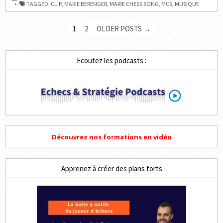
MARIE
TAGGED:
CLIP
,
MARIE BERENGER
,
MARIE CHESS SONG
,
MCS
,
MUSIQUE
CHESS
SONG
N°3
PAGINATION
1
2
OLDER POSTS →
DES
PUBLICATIONS
Ecoutez les podcasts :
Découvrez nos formations en vidéo
Apprenez à créer des plans forts