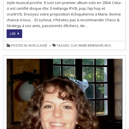
style musical proche. Il sort son premier album solo en 2004. Celui-
ci est certifié disque d’or. Il mélange R’n’B, pop, hip hop et
crunk’n’b. Envoyez votre proposition échiquéenne à Marie. Bonne
chance à tous… Et surtout, n’hésitez pas à recommander Chess &
Strategy à vos amis, passionnés d’échecs, de…
ECHECS
LIRE
&
MUSIQUE
:
POSTED IN:
NON CLASSÉ
TAGGED:
CLIP
,
MARIE BERENGER
,
MCS
MARIE
CHESS
SONG
N°11