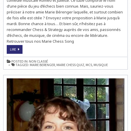
comédie musicale Roméo et Juliette. Ce tube comporte le nom
CHESS
d’une pièce du jeu d’échecs bien connue. Mais, sauriez-vous
SONG
N°8
préciser à notre amie Marie Bérenger laquelle, et surtout combien
de fois elle est citée ? Envoyez votre proposition à Marie jusqu’à
mardi. Bonne chance à tous… Et bien sûr, n’hésitez pas à
recommander Chess & Strategy auprès de vos amis, passionnés
d’échecs, de musique, de cinéma ou encore de littérature.
Retrouver tous nos Marie Chess Song
ECHECS
LIRE
&
MUSIQUE
:
POSTED IN:
NON CLASSÉ
MARIE
TAGGED:
MARIE BERENGER
,
MARIE CHESS QUIZ
,
MCS
,
MUSIQUE
CHESS
SONG
N°8