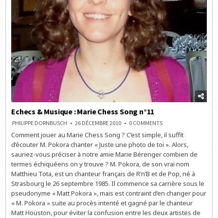
Echecs & Musique : Marie Chess Song n°11
ON
PHILIPPE DORNBUSCH
26 DÉCEMBRE 2010
0 COMMENTS
ECHECS
Comment jouer au Marie Chess Song ? C’est simple, il suffit
&
MUSIQUE
d’écouter M. Pokora chanter « Juste une photo de toi ». Alors,
:
MARIE
sauriez-vous préciser à notre amie Marie Bérenger combien de
CHESS
termes échiquéens on y trouve ? M. Pokora, de son vrai nom
SONG
N°11
Matthieu Tota, est un chanteur français de R’n’B et de Pop, né à
Strasbourg le 26 septembre 1985. Il commence sa carrière sous le
pseudonyme « Matt Pokora », mais est contraint d’en changer pour
« M. Pokora » suite au procès intenté et gagné par le chanteur
Matt Houston, pour éviter la confusion entre les deux artistes de