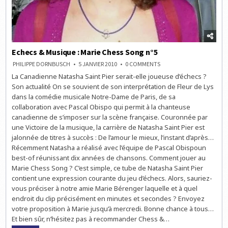
Echecs & Musique : Marie Chess Song n°5
ON
PHILIPPE DORNBUSCH
5 JANVIER 2010
0 COMMENTS
ECHECS
La Canadienne Natasha Saint Pier serait-elle joueuse d’échecs ?
&
MUSIQUE
Son actualité On se souvient de son interprétation de Fleur de Lys
:
MARIE
dans la comédie musicale Notre-Dame de Paris, de sa
CHESS
collaboration avec Pascal Obispo qui permit à la chanteuse
SONG
N°5
canadienne de s’imposer sur la scène française. Couronnée par
une Victoire de la musique, la carrière de Natasha Saint Pier est
jalonnée de titres à succès : De l’amour le mieux, l’instant d’après…
Récemment Natasha a réalisé avec l’équipe de Pascal Obispoun
best-of réunissant dix années de chansons. Comment jouer au
Marie Chess Song ? C’est simple, ce tube de Natasha Saint Pier
contient une expression courante du jeu d’échecs. Alors, sauriez-
vous préciser à notre amie Marie Bérenger laquelle et à quel
endroit du clip précisément en minutes et secondes ? Envoyez
votre proposition à Marie jusqu’à mercredi. Bonne chance à tous…
Et bien sûr, n’hésitez pas à recommander Chess &…