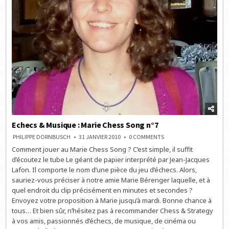
Echecs & Musique : Marie Chess Song n°7
ON
PHILIPPE DORNBUSCH
31 JANVIER 2010
0 COMMENTS
ECHECS
Comment jouer au Marie Chess Song ? C’est simple, il suffit
&
MUSIQUE
d’écoutez le tube Le géant de papier interprété par Jean-Jacques
:
MARIE
Lafon. Il comporte le nom d’une pièce du jeu d’échecs. Alors,
CHESS
sauriez-vous préciser à notre amie Marie Bérenger laquelle, et à
SONG
N°7
quel endroit du clip précisément en minutes et secondes ?
Envoyez votre proposition à Marie jusqu’à mardi. Bonne chance à
tous… Et bien sûr, n’hésitez pas à recommander Chess & Strategy
à vos amis, passionnés d’échecs, de musique, de cinéma ou