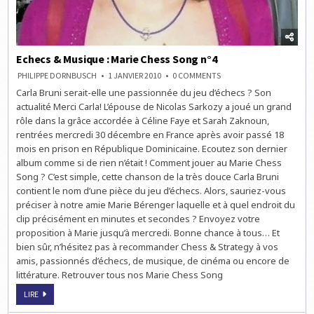
Echecs & Musique : Marie Chess Song n°4
ON
PHILIPPE DORNBUSCH
1 JANVIER 2010
0 COMMENTS
ECHECS
Carla Bruni serait-elle une passionnée du jeu d’échecs ? Son
&
MUSIQUE
actualité Merci Carla! L’épouse de Nicolas Sarkozy a joué un grand
:
MARIE
rôle dans la grâce accordée à Céline Faye et Sarah Zaknoun,
CHESS
rentrées mercredi 30 décembre en France après avoir passé 18
SONG
N°4
mois en prison en République Dominicaine. Ecoutez son dernier
album comme si de rien n’était ! Comment jouer au Marie Chess
Song ? C’est simple, cette chanson de la très douce Carla Bruni
contient le nom d’une pièce du jeu d’échecs. Alors, sauriez-vous
préciser à notre amie Marie Bérenger laquelle et à quel endroit du
clip précisément en minutes et secondes ? Envoyez votre
proposition à Marie jusqu’à mercredi. Bonne chance à tous… Et
bien sûr, n’hésitez pas à recommander Chess & Strategy à vos
amis, passionnés d’échecs, de musique, de cinéma ou encore de
littérature. Retrouver tous nos Marie Chess Song
ECHECS
LIRE
&
MUSIQUE