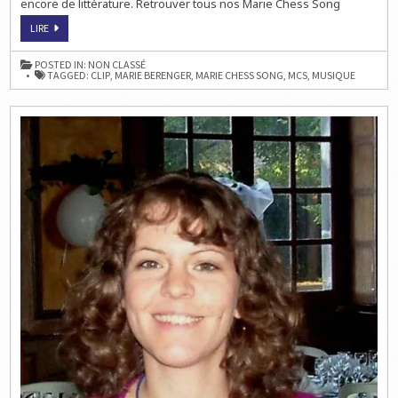
encore de littérature. Retrouver tous nos Marie Chess Song
ECHECS
LIRE
&
MUSIQUE
:
POSTED IN:
NON CLASSÉ
MARIE
TAGGED:
CLIP
,
MARIE BERENGER
,
MARIE CHESS SONG
,
MCS
,
MUSIQUE
CHESS
SONG
N°7