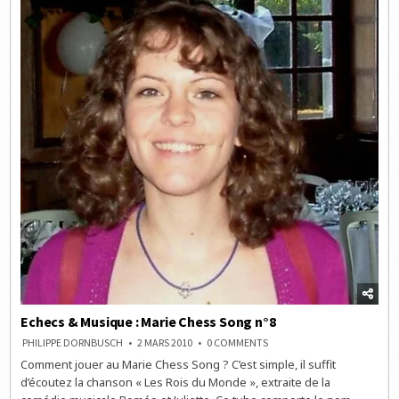
Echecs & Musique : Marie Chess Song n°8
ON
PHILIPPE DORNBUSCH
2 MARS 2010
0 COMMENTS
ECHECS
Comment jouer au Marie Chess Song ? C’est simple, il suffit
&
MUSIQUE
d’écoutez la chanson « Les Rois du Monde », extraite de la
:
MARIE