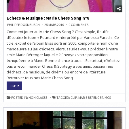
Echecs & Musique : Marie Chess Song n°8
ON
PHILIPPE DORNBUSCH
25 MARS 2010
0 COMMENTS
ECHECS
Comment jouer au Marie Chess Song ? C’est simple, il suffit
&
MUSIQUE
d’écoutez le tube « Pourtant » interprété par Vanessa Paradis. Ce
:
MARIE
titre, extrait de l’album Bliss sorti en 2000, comporte le nom d’une
CHESS
manoeuvre au jeu d’échecs. Alors, sauriez-vous préciser à notre
SONG
N°8
amie Marie Bérenger laquelle ? Envoyez votre proposition
échiquéenne à Marie. Bonne chance à tous… Et surtout, n’hésitez
pas à recommander Chess & Strategy à vos amis, passionnés
d’échecs, de musique, de cinéma ou encore de littérature.
Retrouver tous nos Marie Chess Song
ECHECS
LIRE
&
MUSIQUE
:
POSTED IN:
NON CLASSÉ
TAGGED:
CLIP
,
MARIE BERENGER
,
MCS
MARIE
CHESS
SONG
N°8