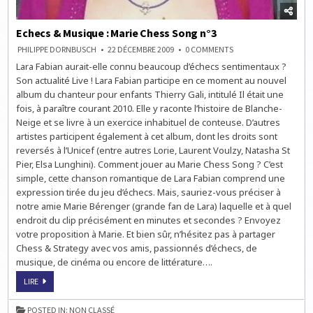
Echecs & Musique : Marie Chess Song n°3
ON
PHILIPPE DORNBUSCH
22 DÉCEMBRE 2009
0 COMMENTS
ECHECS
Lara Fabian aurait-elle connu beaucoup d’échecs sentimentaux ?
&
MUSIQUE
Son actualité Live ! Lara Fabian participe en ce moment au nouvel
:
MARIE
album du chanteur pour enfants Thierry Gali, intitulé Il était une
CHESS
fois, à paraître courant 2010. Elle y raconte l’histoire de Blanche-
SONG
N°3
Neige et se livre à un exercice inhabituel de conteuse. D’autres
artistes participent également à cet album, dont les droits sont
reversés à l’Unicef (entre autres Lorie, Laurent Voulzy, Natasha St
Pier, Elsa Lunghini). Comment jouer au Marie Chess Song ? C’est
simple, cette chanson romantique de Lara Fabian comprend une
expression tirée du jeu d’échecs. Mais, sauriez-vous préciser à
notre amie Marie Bérenger (grande fan de Lara) laquelle et à quel
endroit du clip précisément en minutes et secondes ? Envoyez
votre proposition à Marie. Et bien sûr, n’hésitez pas à partager
Chess & Strategy avec vos amis, passionnés d’échecs, de
musique, de cinéma ou encore de littérature….
ECHECS
LIRE
&
MUSIQUE
:
POSTED IN:
NON CLASSÉ