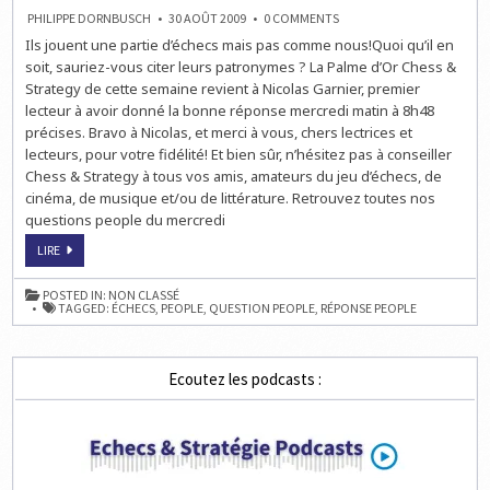
ON
PHILIPPE DORNBUSCH
30 AOÛT 2009
0 COMMENTS
LA
Ils jouent une partie d’échecs mais pas comme nous!Quoi qu’il en
RÉPONSE
À
soit, sauriez-vous citer leurs patronymes ? La Palme d’Or Chess &
LA
QUESTION
Strategy de cette semaine revient à Nicolas Garnier, premier
PEOPLE
lecteur à avoir donné la bonne réponse mercredi matin à 8h48
DU
MERCREDI
précises. Bravo à Nicolas, et merci à vous, chers lectrices et
SUR
LES
lecteurs, pour votre fidélité! Et bien sûr, n’hésitez pas à conseiller
ÉCHECS
Chess & Strategy à tous vos amis, amateurs du jeu d’échecs, de
cinéma, de musique et/ou de littérature. Retrouvez toutes nos
questions people du mercredi
LA
LIRE
RÉPONSE
À
LA
POSTED IN:
NON CLASSÉ
QUESTION
TAGGED:
ÉCHECS
,
PEOPLE
,
QUESTION PEOPLE
,
RÉPONSE PEOPLE
PEOPLE
DU
MERCREDI
SUR
LES
Ecoutez les podcasts :
ÉCHECS