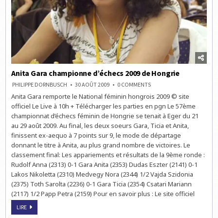
Anita Gara championne d’échecs 2009 de Hongrie
ON
PHILIPPE DORNBUSCH
30 AOÛT 2009
0 COMMENTS
ANITA
Anita Gara remporte le National féminin hongrois 2009 © site
GARA
CHAMPIONNE
officiel Le Live à 10h + Télécharger les parties en pgn Le 57ème
D’ÉCHECS
2009
championnat d’échecs féminin de Hongrie se tenait à Eger du 21
DE
au 29 août 2009. Au final, les deux soeurs Gara, Ticia et Anita,
HONGRIE
finissent ex-aequo à 7 points sur 9, le mode de départage
donnant le titre à Anita, au plus grand nombre de victoires. Le
classement final: Les appariements et résultats de la 9ème ronde :
Rudolf Anna (2313) 0-1 Gara Anita (2353) Dudas Eszter (2141) 0-1
Lakos Nikoletta (2310) Medvegy Nora (2344) 1/2 Vajda Szidonia
(2375) Toth Sarolta (2236) 0-1 Gara Ticia (2354) Csatari Mariann
(2117) 1/2 Papp Petra (2159) Pour en savoir plus : Le site officiel
ANITA
LIRE
GARA