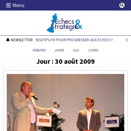
Skip
Menu
to
content
Echecs & Stratégie
DÉCOUVREZ CHESSTIPS.FR POUR PROGRESSER AUX ÉCHECS !
NEWSLETTER
DÉC
DÉBUTER
JOUER
ELO
COURS
Jour :
30 août 2009