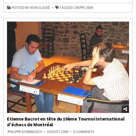
AU
FESTIVAL
POSTED IN:
NON CLASSÉ
TAGGED:
DIEPPE 2009
D’ÉCHECS
DE
DIEPPE
!
Etienne Bacrot en tête du 10ème Tournoi International
d’échecs de Montréal
ON
PHILIPPE DORNBUSCH
30 AOÛT 2009
0 COMMENTS
ETIENNE