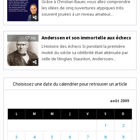
Grâce à Christian Bauer, vous allez comprendre
les idées de cinq ouvertures atypiques très
souvent jouées à un niveau amateur...
Anderssen et son immortelle aux échecs
202
L'Histoire des échecs Si pendant la première
moitié du siècle sa célébrité était atténuée par
celle de l’Anglais Staunton, Anderssen...
Choisissez une date du calendrier pour retrouver un article
août 2009
L
M
M
J
V
S
D
1
2
3
4
5
6
7
8
9