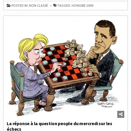
CHAMPIONNE
D’ÉCHECS
POSTED IN:
NON CLASSÉ
TAGGED:
HONGRIE 2009
2009
DE
HONGRIE
La réponse à la question people du mercredi sur les
échecs