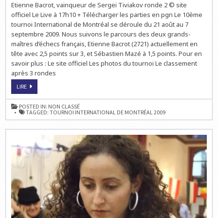
Etienne Bacrot, vainqueur de Sergei Tiviakov ronde 2 © site
BACROT
EN
officiel Le Live à 17h10 + Télécharger les parties en pgn Le 10ème
TÊTE
DU
tournoi International de Montréal se déroule du 21 août au 7
10ÈME
septembre 2009. Nous suivons le parcours des deux grands-
TOURNOI
INTERNATIONAL
maîtres d’échecs français, Etienne Bacrot (2721) actuellement en
D’ÉCHECS
DE
tête avec 2,5 points sur 3, et Sébastien Mazé à 1,5 points. Pour en
MONTRÉAL
savoir plus : Le site officiel Les photos du tournoi Le classement
après 3 rondes
ETIENNE
LIRE
BACROT
EN
TÊTE
POSTED IN:
NON CLASSÉ
DU
TAGGED:
TOURNOI INTERNATIONAL DE MONTRÉAL 2009
10ÈME
TOURNOI
INTERNATIONAL
D’ÉCHECS
DE
MONTRÉAL