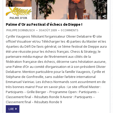
Palme d’Or au Festival d’échecs de Dieppe !
ON
PHILIPPE DORNBUSCH
30 AOÛT 2009
0 COMMENTS
PALME
Cyrille Vaugeois félicitant l’organisateur Olivier Delabarre © site
D’OR
AU
officiel Visualiser et/ou Télécharger les 45 parties du Master et les
FESTIVAL
D’ÉCHECS
4 parties du Défi De l’avis général, ce 5ème festival de Dieppe aura
DE
été une réussite pour les échecs français. Chess & Strategy, le
DIEPPE
!
partenaire média majeur de l’événement aux côtés de la
fédération française des échecs, décerne sans hésitation aucune,
une Palme d’Or au comité d’organisation et à son président Olivier
Delabarre. Mention particulière pour la famille Vaugeois, Cyrille et
Stéphane de Gonfreville, sans oublier l’arbitre international
Emmanuel Variniac. Les échecs Normands sont assurément en de
très bonnes mains! Pour en savoir plus : Le site officiel Master :
Participants – Grille Berger – Programme Open : Participants –
Classement final – Résultats Ronde 9 Avenir : Participants –
Classement final – Résultats Ronde 9
PALME
LIRE
D’OR