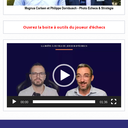
Ouvrez la boite à outils du joueur d'échecs
Lecteur
vidéo
00:00
01:36