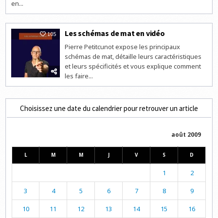
en...
Les schémas de mat en vidéo
105
Pierre Petitcunot expose les principaux
schémas de mat, détaille leurs caractéristiques
et leurs spécificités et vous explique comment
les faire...
Choisissez une date du calendrier pour retrouver un article
août 2009
L
M
M
J
V
S
D
1
2
3
4
5
6
7
8
9
10
11
12
13
14
15
16