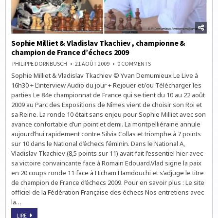
Sophie Milliet & Vladislav Tkachiev , championne &
champion de France d’échecs 2009
ON
PHILIPPE DORNBUSCH
21 AOÛT 2009
0 COMMENTS
SOPHIE
Sophie Milliet & Vladislav Tkachiev © Yvan Demumieux Le Live à
MILLIET
&
16h30 + L’interview Audio du jour + Rejouer et/ou Télécharger les
VLADISLAV
TKACHIEV
parties Le 84e championnat de France qui se tient du 10 au 22 août
,
2009 au Parc des Expositions de Nîmes vient de choisir son Roi et
CHAMPIONNE
&
sa Reine. La ronde 10 était sans enjeu pour Sophie Milliet avec son
CHAMPION
DE
avance confortable d’un point et demi. La montpelliéraine annule
FRANCE
aujourd’hui rapidement contre Silvia Collas et triomphe à 7 points
D’ÉCHECS
2009
sur 10 dans le National d’échecs féminin. Dans le National A,
Vladislav Tkachiev (8,5 points sur 11) avait fait l’essentiel hier avec
sa victoire convaincante face à Romain Edouard.Vlad signe la paix
en 20 coups ronde 11 face à Hicham Hamdouchi et s’adjuge le titre
de champion de France d’échecs 2009. Pour en savoir plus : Le site
officiel de la Fédération Française des échecs Nos entretiens avec
la…
SOPHIE
LIRE