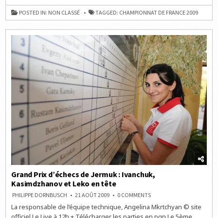
DE
FRANCE
POSTED IN:
NON CLASSÉ
TAGGED:
CHAMPIONNAT DE FRANCE 2009
D’ÉCHECS
EN
DIRECT
LIVE
Grand Prix d’échecs de Jermuk : Ivanchuk,
Kasimdzhanov et Leko en tête
ON
PHILIPPE DORNBUSCH
21 AOÛT 2009
0 COMMENTS
GRAND
La responsable de l’équipe technique, Angelina Mkrtchyan © site
PRIX
D’ÉCHECS
officiel Le Live à 12h + Télécharger les parties en pgn Le 5ème
DE