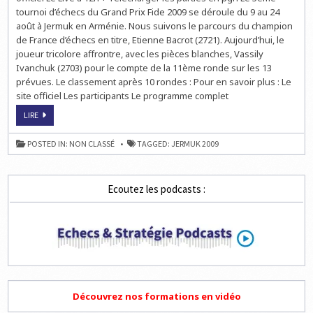
JERMUK
tournoi d’échecs du Grand Prix Fide 2009 se déroule du 9 au 24
:
août à Jermuk en Arménie. Nous suivons le parcours du champion
IVANCHUK,
KASIMDZHANOV
de France d’échecs en titre, Etienne Bacrot (2721). Aujourd’hui, le
ET
LEKO
joueur tricolore affrontre, avec les pièces blanches, Vassily
EN
Ivanchuk (2703) pour le compte de la 11ème ronde sur les 13
TÊTE
prévues. Le classement après 10 rondes : Pour en savoir plus : Le
site officiel Les participants Le programme complet
GRAND
LIRE
PRIX
D’ÉCHECS
DE
POSTED IN:
NON CLASSÉ
TAGGED:
JERMUK 2009
JERMUK
:
IVANCHUK,
KASIMDZHANOV
ET
Ecoutez les podcasts :
LEKO
EN
TÊTE
Découvrez nos formations en vidéo