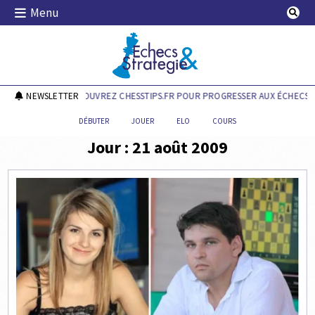
Skip
Menu
to
content
Echecs & Stratégie
NEWSLETTER
DÉCOUVREZ CHESSTIPS.FR POUR PROGRESSER AUX ÉCHECS !
DÉBUTER
JOUER
ELO
COURS
Jour :
21 août 2009