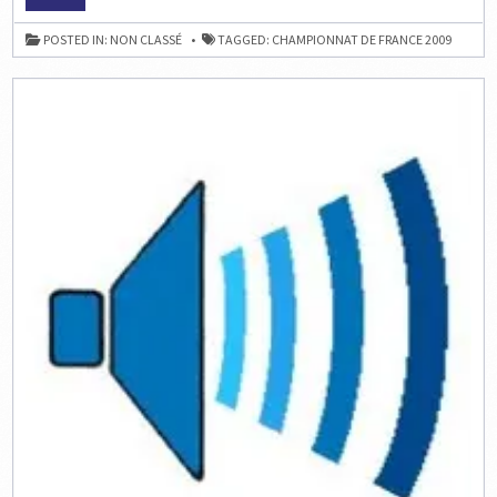
MILLIET
&
VLADISLAV
POSTED IN:
NON CLASSÉ
TAGGED:
CHAMPIONNAT DE FRANCE 2009
TKACHIEV
,
CHAMPIONNE
&
CHAMPION
DE
FRANCE
D’ÉCHECS
2009