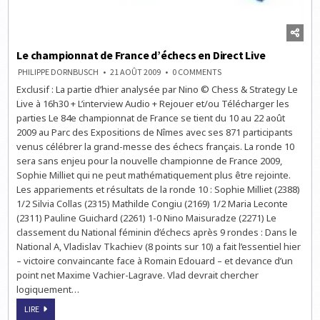
Le championnat de France d’échecs en Direct Live
ON
PHILIPPE DORNBUSCH
21 AOÛT 2009
0 COMMENTS
LE
Exclusif : La partie d’hier analysée par Nino © Chess & Strategy Le
CHAMPIONNAT
DE
Live à 16h30 + L’interview Audio + Rejouer et/ou Télécharger les
FRANCE
D’ÉCHECS
parties Le 84e championnat de France se tient du 10 au 22 août
EN
2009 au Parc des Expositions de Nîmes avec ses 871 participants
DIRECT
LIVE
venus célébrer la grand-messe des échecs français. La ronde 10
sera sans enjeu pour la nouvelle championne de France 2009,
Sophie Milliet qui ne peut mathématiquement plus être rejointe.
Les appariements et résultats de la ronde 10 : Sophie Milliet (2388)
1/2 Silvia Collas (2315) Mathilde Congiu (2169) 1/2 Maria Leconte
(2311) Pauline Guichard (2261) 1-0 Nino Maisuradze (2271) Le
classement du National féminin d’échecs après 9 rondes : Dans le
National A, Vladislav Tkachiev (8 points sur 10) a fait l’essentiel hier
– victoire convaincante face à Romain Edouard – et devance d’un
point net Maxime Vachier-Lagrave. Vlad devrait chercher
logiquement…
LE
LIRE
CHAMPIONNAT