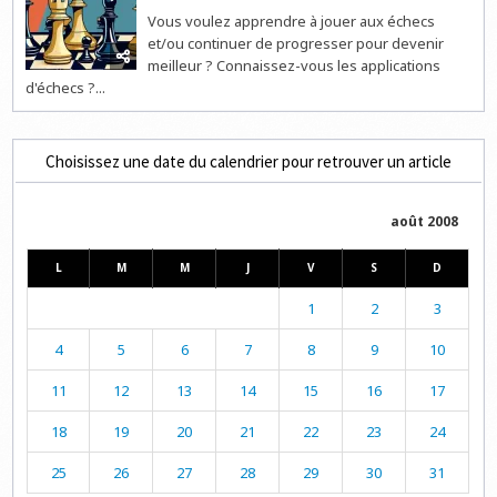
Vous voulez apprendre à jouer aux échecs
et/ou continuer de progresser pour devenir
meilleur ? Connaissez-vous les applications
d'échecs ?...
Choisissez une date du calendrier pour retrouver un article
août 2008
L
M
M
J
V
S
D
1
2
3
4
5
6
7
8
9
10
11
12
13
14
15
16
17
18
19
20
21
22
23
24
25
26
27
28
29
30
31