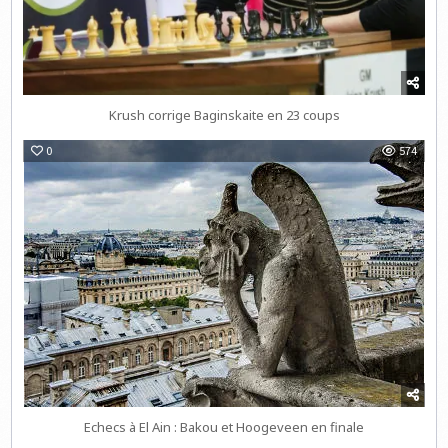
Krush corrige Baginskaite en 23 coups
0
574
Echecs à El Ain : Bakou et Hoogeveen en finale