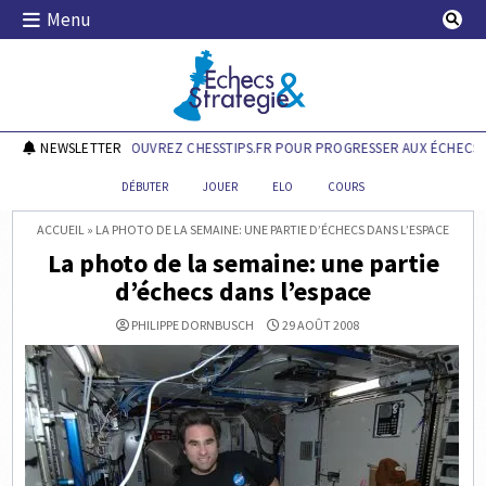
Skip
Menu
to
content
Echecs & Stratégie
NEWSLETTER
DÉCOUVREZ CHESSTIPS.FR POUR PROGRESSER AUX ÉCHECS !
DÉBUTER
JOUER
ELO
COURS
ACCUEIL
»
LA PHOTO DE LA SEMAINE: UNE PARTIE D’ÉCHECS DANS L’ESPACE
La photo de la semaine: une partie
d’échecs dans l’espace
PHILIPPE DORNBUSCH
29 AOÛT 2008