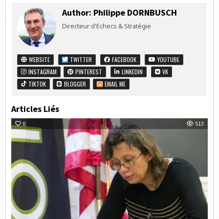
Author:
Philippe DORNBUSCH
Directeur d'Echecs & Stratégie
WEBSITE
TWITTER
FACEBOOK
YOUTUBE
INSTAGRAM
PINTEREST
LINKEDIN
VK
TIKTOK
BLOGGER
EMAIL ME
Articles Liés
0
513