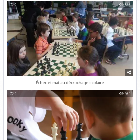
0
566
Échec et mat au décrochage scolaire
0
939