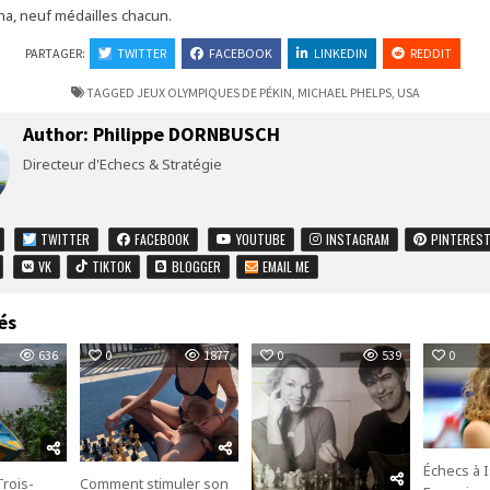
ina, neuf médailles chacun.
PARTAGER:
TWITTER
FACEBOOK
LINKEDIN
REDDIT
TAGGED
JEUX OLYMPIQUES DE PÉKIN
,
MICHAEL PHELPS
,
USA
Author:
Philippe DORNBUSCH
Directeur d'Echecs & Stratégie
TWITTER
FACEBOOK
YOUTUBE
INSTAGRAM
PINTERES
VK
TIKTOK
BLOGGER
EMAIL ME
és
636
0
1877
0
539
0
Échecs à I
rois-
Comment stimuler son