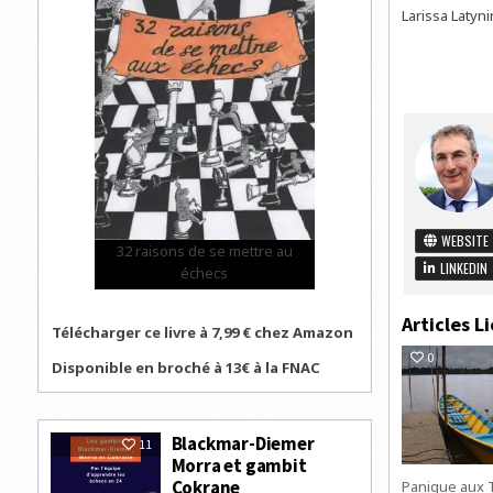
Larissa Latyn
WEBSITE
32 raisons de se mettre au
LINKEDIN
échecs
Articles Li
Télécharger ce livre à 7,99 € chez Amazon
0
Disponible en broché à 13€ à la FNAC
Blackmar-Diemer
11
Morra et gambit
Cokrane
Panique aux T