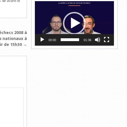
 4e avant le
Lecteur
vidéo
échecs 2008 à
s nationaux à
00:00
01:36
ir de 15h30 →