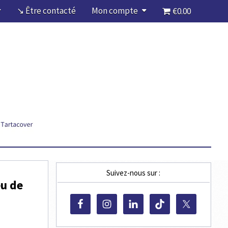
↘ Être contacté
Mon compte
€0.00
Suivez-nous sur :
eu de