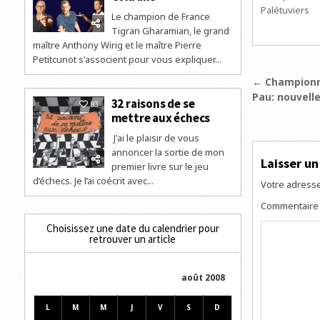
Palétuviers
Le champion de France
Tigran Gharamian, le grand
maître Anthony Wirig et le maître Pierre
Petitcunot s'associent pour vous expliquer...
Navigat
← Championna
Pau: nouvell
de
32 raisons de se
83
mettre aux échecs
l’articl
J'ai le plaisir de vous
annoncer la sortie de mon
Laisser u
premier livre sur le jeu
d’échecs. Je l’ai coécrit avec...
Votre adresse
Commentair
Choisissez une date du calendrier pour
retrouver un article
août 2008
L
M
M
J
V
S
D