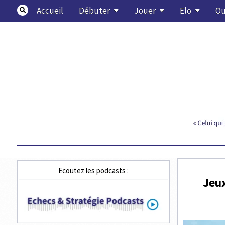
Skip
Accueil
Débuter
Jouer
Elo
Ou
to
content
Echecs & Stratégie
Ecoutez les podcasts :
Jeux