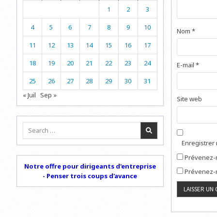
1
2
3
4
5
6
7
8
9
10
Nom
*
11
12
13
14
15
16
17
18
19
20
21
22
23
24
E-mail
*
25
26
27
28
29
30
31
« Juil
Sep »
Site web
Search
for:
Enregistrer
Prévenez-m
Notre offre pour dirigeants d'entreprise
Prévenez-m
- Penser trois coups d'avance