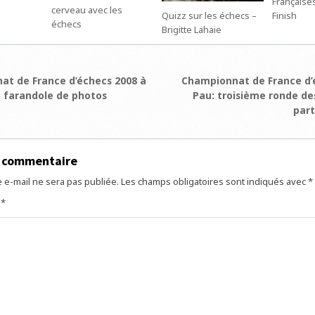
Françaises
cerveau avec les
Finish
Quizz sur les échecs –
échecs
Brigitte Lahaie
ion
t de France d’échecs 2008 à
Championnat de France d’
e farandole de photos
Pau: troisième ronde de
part
e
n commentaire
 e-mail ne sera pas publiée.
Les champs obligatoires sont indiqués avec
*
e
*