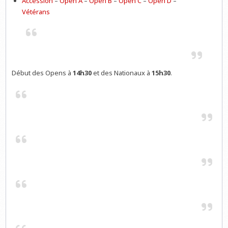
Accession
–
Open A
–
Open B
–
Open C
–
Open D
–
Vétérans
Début des Opens à
14h30
et des Nationaux à
15h30
.