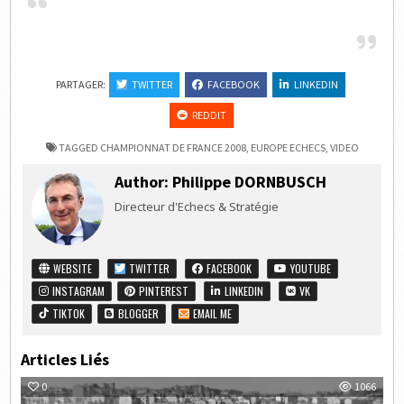
PARTAGER:
TWITTER
FACEBOOK
LINKEDIN
REDDIT
TAGGED
CHAMPIONNAT DE FRANCE 2008
,
EUROPE ECHECS
,
VIDEO
Author:
Philippe DORNBUSCH
Directeur d'Echecs & Stratégie
WEBSITE
TWITTER
FACEBOOK
YOUTUBE
INSTAGRAM
PINTEREST
LINKEDIN
VK
TIKTOK
BLOGGER
EMAIL ME
Articles Liés
0
1066