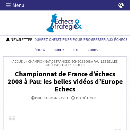
Skip
Menu
to
content
Echecs & Stratégie
NEWSLETTER
DÉCOUVREZ CHESSTIPS.FR POUR PROGRESSER AUX ÉCHECS !
DÉBUTER
JOUER
ELO
COURS
ACCUEIL
»
CHAMPIONNAT DE FRANCE D’ÉCHECS 2008 À PAU: LES BELLES
VIDÉOS D’EUROPE ECHECS
Championnat de France d’échecs
2008 à Pau: les belles vidéos d’Europe
Echecs
PHILIPPE DORNBUSCH
15 AOÛT 2008