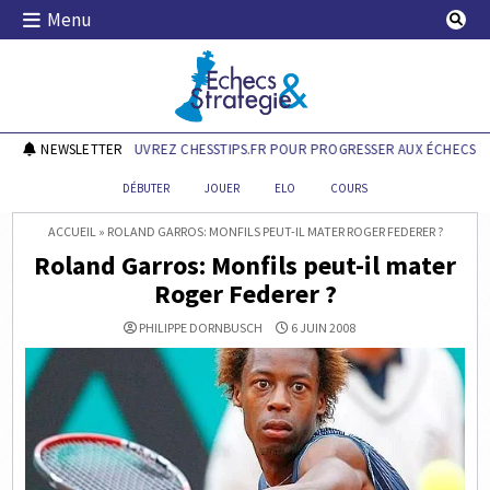
Skip
Menu
to
content
Echecs & Stratégie
NEWSLETTER
DÉCOUVREZ CHESSTIPS.FR POUR PROGRESSER AUX ÉCHECS !
DÉBUTER
JOUER
ELO
COURS
ACCUEIL
»
ROLAND GARROS: MONFILS PEUT-IL MATER ROGER FEDERER ?
Roland Garros: Monfils peut-il mater
Roger Federer ?
PHILIPPE DORNBUSCH
6 JUIN 2008