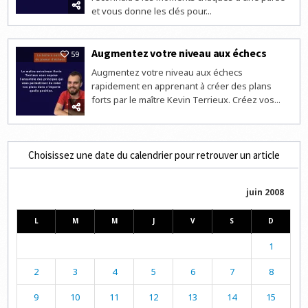
et vous donne les clés pour...
Augmentez votre niveau aux échecs
59
Augmentez votre niveau aux échecs
rapidement en apprenant à créer des plans
forts par le maître Kevin Terrieux. Créez vos...
Choisissez une date du calendrier pour retrouver un article
juin 2008
L
M
M
J
V
S
D
1
2
3
4
5
6
7
8
9
10
11
12
13
14
15