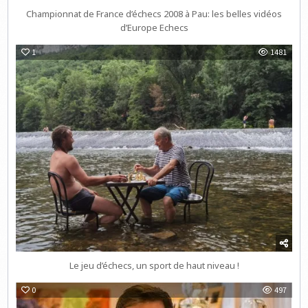
Championnat de France d’échecs 2008 à Pau: les belles vidéos
d’Europe Echecs
1
1481
Le jeu d’échecs, un sport de haut niveau !
0
497