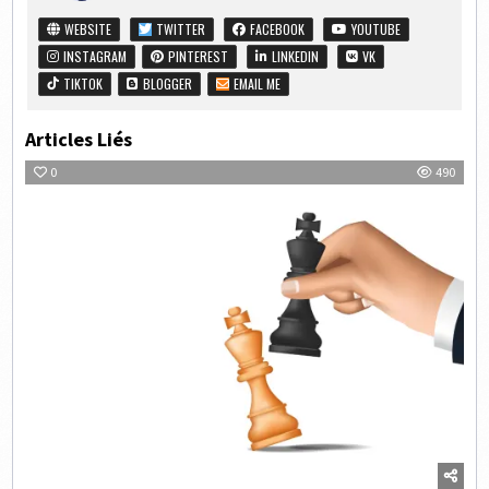
WEBSITE
TWITTER
FACEBOOK
YOUTUBE
INSTAGRAM
PINTEREST
LINKEDIN
VK
TIKTOK
BLOGGER
EMAIL ME
Articles Liés
0
490