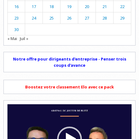
16
17
18
19
20
21
22
23
24
25
26
27
28
29
30
« Mai
Juil »
Notre offre pour dirigeants d'entreprise - Penser trois
coups d'avance
Boostez votre classement Elo avec ce pack
Lecteur
vidéo