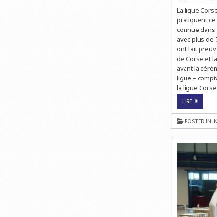
La ligue Corse
pratiquent ce 
connue dans l
avec plus de 7
ont fait preu
de Corse et l
avant la céré
ligue – compt
la ligue Corse
UNE
LIRE
CONVENT
APPELÉE
À
POSTED IN:
N
FAIRE
DATE
POUR
LES
ÉCHECS
À
L’ÉCOLE