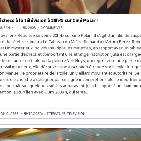
 échecs à la télévision à 20h45 sur Ciné Polar !
ON
NBUSCH
11 JUIN 2008
0 COMMENTS
CE
hevalier ? Réponse ce soir à 20h45 sur ciné Polar ! Il s’agit d’un film de sus
SOIR,
LES
iré du célèbre roman « Le Tableau du Maître flamand » d’Arturo Perez-Reve
ÉCHECS
À
jet Un mystérieux individu multiplie les meurtres, en rapport avec un table
LA
une partie d’échecs et comportant une étrange inscription. Julia est chargé
TÉLÉVISION
À
e restaurer un tableau du peintre Van Huys, qui représente une partie d’
20H45
SUR
travail minutieux, elle découvre une inscription étrange sur la toile. Intrigué
CINÉ
 Manuel, le propriétaire de la toile, un vieillard mourant et autoritaire. Sel
POLAR
!
peintre a cherché à désigner, par ce signe incompréhensible, le meurtrier d
s son château, quelques siècles auparavant. Julia fait appel à un champion
tion: aucun lien avec l’Euro 2008 !), qui tente…
ON CLASSÉ
TAGGED:
LITTÉRATURE
,
TÉLÉVISION
ON