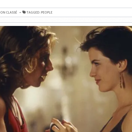
C’EST
S
LE
NOUVEAU
ON CLASSÉ
TAGGED:
PEOPLE
RECORD
DE
PARTICIPATION
À
LA
QUESTION
ATION
PEOPLE
DU
MERCREDI
N