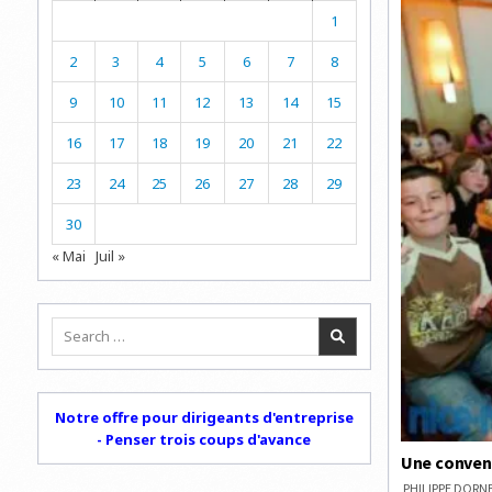
POLAR
!
1
2
3
4
5
6
7
8
9
10
11
12
13
14
15
16
17
18
19
20
21
22
23
24
25
26
27
28
29
30
« Mai
Juil »
Search
for:
Notre offre pour dirigeants d'entreprise
- Penser trois coups d'avance
Une convent
PHILIPPE DOR