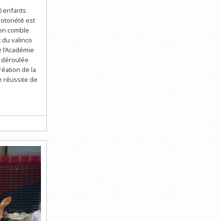
00 enfants
notoriété est
son comble
t du valinco
e l’Académie
t déroulée
éation de la
e réussite de