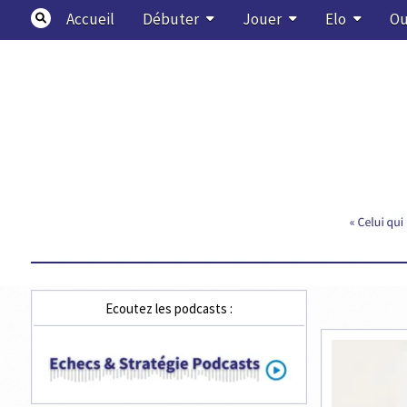
Skip
Accueil
Débuter
Jouer
Elo
Ou
to
content
Echecs & Stratégie
Ecoutez les podcasts :