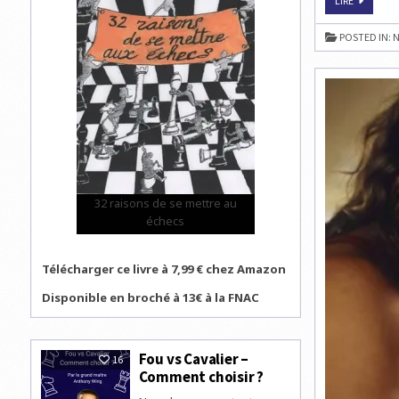
LIRE
RÉPONSE
À
20H30,
POSTED IN:
N
C’EST
LE
NOUVEAU
RECORD
DE
PARTICIP
À
LA
QUESTIO
PEOPLE
DU
MERCREDI
32 raisons de se mettre au
échecs
Télécharger ce livre à 7,99 € chez Amazon
Disponible en broché à 13€ à la FNAC
Fou vs Cavalier –
16
Comment choisir ?