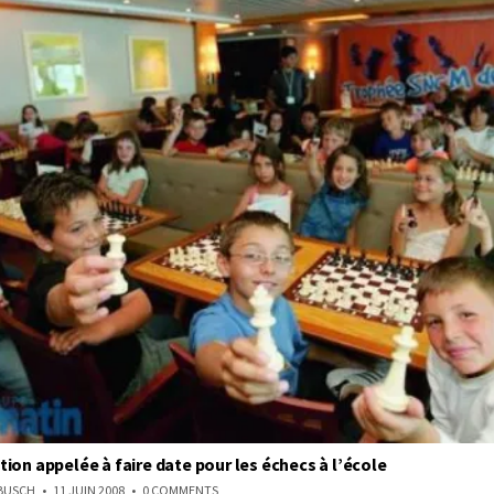
ion appelée à faire date pour les échecs à l’école
ON
NBUSCH
11 JUIN 2008
0 COMMENTS