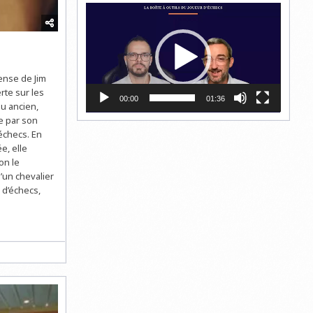
Lecteur
vidéo
pense de Jim
rte sur les
00:00
01:36
au ancien,
e par son
échecs. En
e, elle
on le
’un chevalier
 d’échecs,