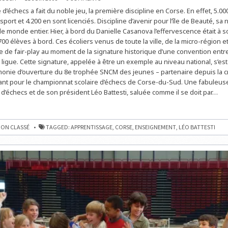
UNE
 d’échecs a fait du noble jeu, la première discipline en Corse. En effet, 5.0
CONVENTION
APPELÉE
sport et 4.200 en sont licenciés. Discipline d’avenir pour l’île de Beauté, sa 
À
FAIRE
e monde entier. Hier, à bord du Danielle Casanova l’effervescence était à 
DATE
00 élèves à bord. Ces écoliers venus de toute la ville, de la micro-région e
POUR
LES
ve de fair-play au moment de la signature historique d’une convention entr
ÉCHECS
À
a ligue. Cette signature, appelée à être un exemple au niveau national, s’es
L’ÉCOLE
monie d’ouverture du 8e trophée SNCM des jeunes – partenaire depuis la cr
ant pour le championnat scolaire d’échecs de Corse-du-Sud. Une fabuleus
 d’échecs et de son président Léo Battesti, saluée comme il se doit par…
ION
ON CLASSÉ
TAGGED:
APPRENTISSAGE
,
CORSE
,
ENSEIGNEMENT
,
LÉO BATTESTI