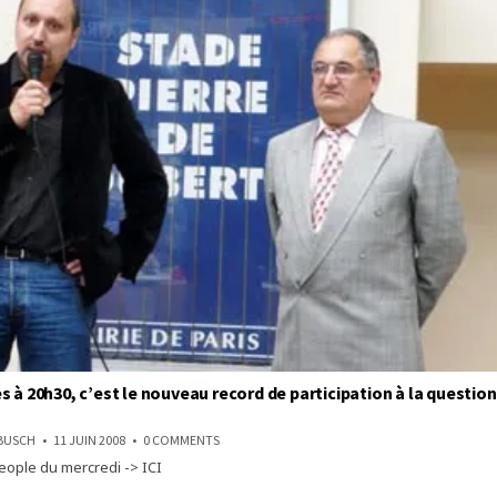
s à 20h30, c’est le nouveau record de participation à la questio
ON
NBUSCH
11 JUIN 2008
0 COMMENTS
312
eople du mercredi -> ICI
RÉPONSES
À
20H30,