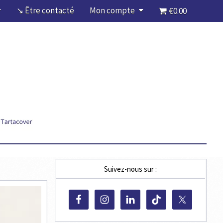
↘ Être contacté
Mon compte
€0.00
Suivez-nous sur :