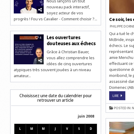
Nous lançons un tout
nouveau pack interactif,
soyez acteur de vos
progrès ! Fou vs Cavalier - Comment choisir ?...
Ce soir, les
PHILIPPE DOR
Qui a tué le c
Les ouvertures
4
McBride, insp
douteuses aux échecs
échecs. Le su
représentant 
Grâce à Christian Bauer,
amie Menchu d
vous allez comprendre les
effectuant ce 
idées de cinq ouvertures
questionne don
atypiques très souvent jouées à un niveau
moribond, le 
amateur...
assassiné dan
Domenec (Atten
Choisissez une date du calendrier pour
CE
LIRE
SOIR,
retrouver un article
LES
ÉCHECS
POSTED IN:
N
À
LA
juin 2008
TÉLÉVISI
À
20H45
SUR
L
M
M
J
V
S
D
CINÉ