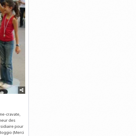
me-cravate,
nheur des
sidiaire pour
 Boggio (Merci