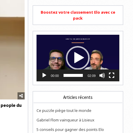
Boostez votre classement Elo avec ce
pack
Lecteur
vidéo
00:00
02:09
Articles récents
n people du
Ce puzzle piège tout le monde
Gabriel Flom vainqueur à Lisieux
5 conseils pour gagner des points Elo