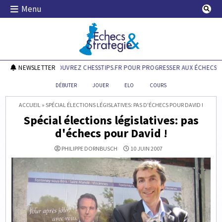
Skip
Menu
to
content
Echecs & Stratégie
NEWSLETTER
DÉCOUVREZ CHESSTIPS.FR POUR PROGRESSER AUX ÉCHECS !
DÉBUTER
JOUER
ELO
COURS
ACCUEIL
»
SPÉCIAL ÉLECTIONS LÉGISLATIVES: PAS D'ÉCHECS POUR DAVID !
Spécial élections législatives: pas
d'échecs pour David !
PHILIPPE DORNBUSCH
10 JUIN 2007