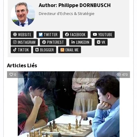
Author:
Philippe DORNBUSCH
Directeur d'Echecs & Stratégie
WEBSITE
TWITTER
FACEBOOK
YOUTUBE
INSTAGRAM
PINTEREST
LINKEDIN
VK
TIKTOK
BLOGGER
EMAIL ME
Articles Liés
0
470