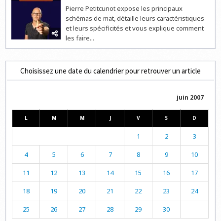
Pierre Petitcunot expose les principaux
schémas de mat, détaille leurs caractéristiques
et leurs spécificités et vous explique comment
les faire...
Choisissez une date du calendrier pour retrouver un article
juin 2007
L
M
M
J
V
S
D
1
2
3
4
5
6
7
8
9
10
11
12
13
14
15
16
17
18
19
20
21
22
23
24
25
26
27
28
29
30