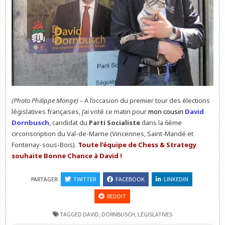
(Photo Philippe Monge) –
A l’occasion du premier tour des élections
législatives françaises, j’ai voté ce matin pour
mon cousin
David
Dornbusch
, candidat du
Parti Socialiste
dans la 6ème
circonscription du Val-de-Marne (Vincennes, Saint-Mandé et
Fontenay-sous-Bois).
Toute l’équipe de Chess & Strategy
souhaite Bonne Chance à David !
PARTAGER:
TWITTER
FACEBOOK
LINKEDIN
REDDIT
TAGGED
DAVID
,
DORNBUSCH
,
LÉGISLATIVES