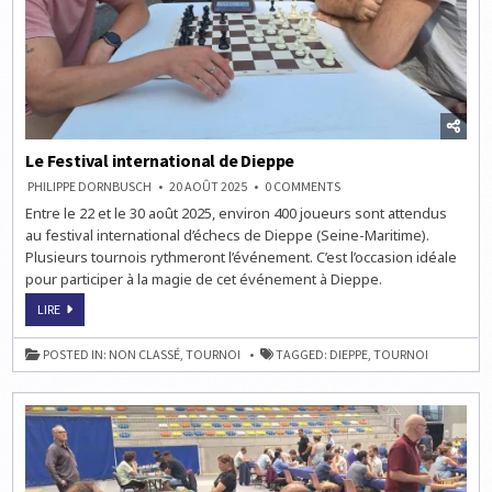
Le Festival international de Dieppe
ON
PHILIPPE DORNBUSCH
20 AOÛT 2025
0 COMMENTS
LE
Entre le 22 et le 30 août 2025, environ 400 joueurs sont attendus
FESTIVAL
INTERNATIONAL DE
au festival international d’échecs de Dieppe (Seine-Maritime).
DIEPPE
Plusieurs tournois rythmeront l’événement. C’est l’occasion idéale
pour participer à la magie de cet événement à Dieppe.
LE
LIRE
FESTIVAL
INTERNATIONAL DE
DIEPPE
POSTED IN:
NON CLASSÉ
,
TOURNOI
TAGGED:
DIEPPE
,
TOURNOI