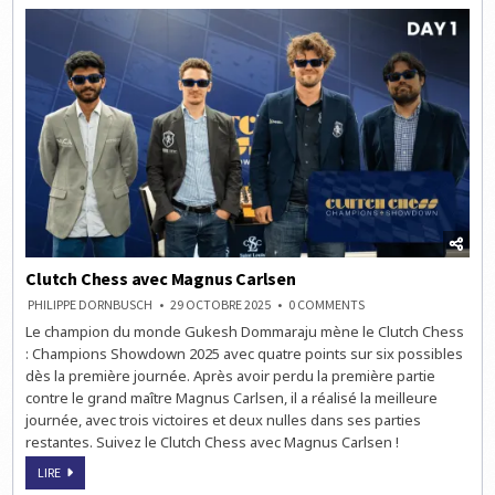
Clutch Chess avec Magnus Carlsen
ON
PHILIPPE DORNBUSCH
29 OCTOBRE 2025
0 COMMENTS
CLUTCH
Le champion du monde Gukesh Dommaraju mène le Clutch Chess
CHESS
AVEC
: Champions Showdown 2025 avec quatre points sur six possibles
MAGNUS
CARLSEN
dès la première journée. Après avoir perdu la première partie
contre le grand maître Magnus Carlsen, il a réalisé la meilleure
journée, avec trois victoires et deux nulles dans ses parties
restantes. Suivez le Clutch Chess avec Magnus Carlsen !
CLUTCH
LIRE
CHESS