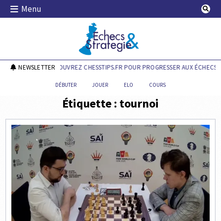
Skip
Menu
to
content
Echecs & Stratégie
NEWSLETTER
DÉCOUVREZ CHESSTIPS.FR POUR PROGRESSER AUX ÉCHECS !
DÉBUTER
JOUER
ELO
COURS
Étiquette :
tournoi