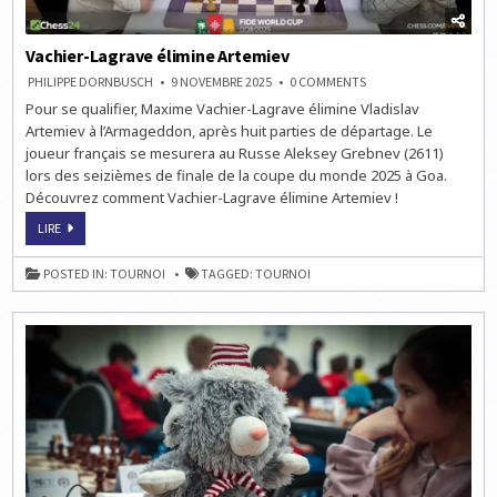
Vachier-Lagrave élimine Artemiev
ON
PHILIPPE DORNBUSCH
9 NOVEMBRE 2025
0 COMMENTS
VACHIER-
Pour se qualifier, Maxime Vachier-Lagrave élimine Vladislav
LAGRAVE
ÉLIMINE
Artemiev à l’Armageddon, après huit parties de départage. Le
ARTEMIEV
joueur français se mesurera au Russe Aleksey Grebnev (2611)
lors des seizièmes de finale de la coupe du monde 2025 à Goa.
Découvrez comment Vachier-Lagrave élimine Artemiev !
VACHIER-
LIRE
LAGRAVE
ÉLIMINE
ARTEMIEV
POSTED IN:
TOURNOI
TAGGED:
TOURNOI