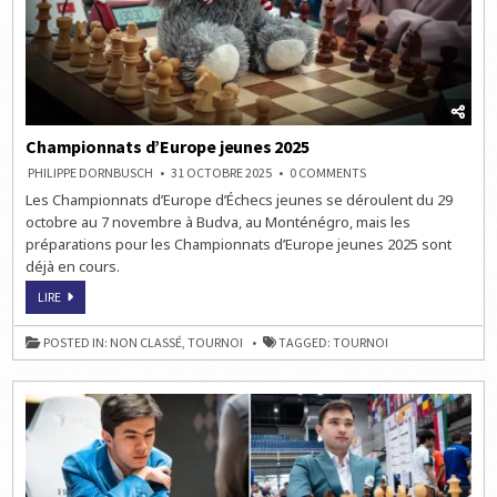
Championnats d’Europe jeunes 2025
ON
PHILIPPE DORNBUSCH
31 OCTOBRE 2025
0 COMMENTS
CHAMPIONNATS
Les Championnats d’Europe d’Échecs jeunes se déroulent du 29
D’EUROPE
JEUNES
octobre au 7 novembre à Budva, au Monténégro, mais les
2025
préparations pour les Championnats d’Europe jeunes 2025 sont
déjà en cours.
CHAMPIONNATS
LIRE
D’EUROPE
JEUNES
2025
POSTED IN:
NON CLASSÉ
,
TOURNOI
TAGGED:
TOURNOI