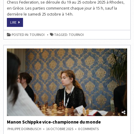
Chess Federation, se déroule du 19 au 25 octobre 2025 à Rhodes,
CLUBS
2025
en Grèce. Les parties commencent chaque jour à 15 h, sauf la
dernière le samedi 25 octobre à 14 h.
COUPE
LIRE
EUROPÉENNE
DES
CLUBS
POSTED IN:
TOURNOI
TAGGED:
TOURNOI
2025
Manon Schippke vice-championne du monde
ON
PHILIPPE DORNBUSCH
16 OCTOBRE 2025
0 COMMENTS
MANON