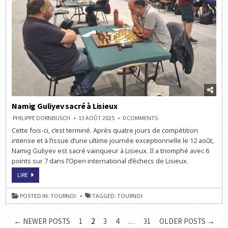
Namig Guliyev sacré à Lisieux
ON
PHILIPPE DORNBUSCH
13 AOÛT 2025
0 COMMENTS
NAMIG
Cette fois-ci, c’est terminé. Après quatre jours de compétition
GULIYEV
SACRÉ
intense et à l’issue d’une ultime journée exceptionnelle le 12 août,
À
LISIEUX
Namig Guliyev est sacré vainqueur à Lisieux. Il a triomphé avec 6
points sur 7 dans l’Open international d’échecs de Lisieux.
NAMIG
LIRE
GULIYEV
SACRÉ
À
POSTED IN:
TOURNOI
TAGGED:
TOURNOI
LISIEUX
PAGINATION
← NEWER POSTS
1
2
3
4
…
31
OLDER POSTS →