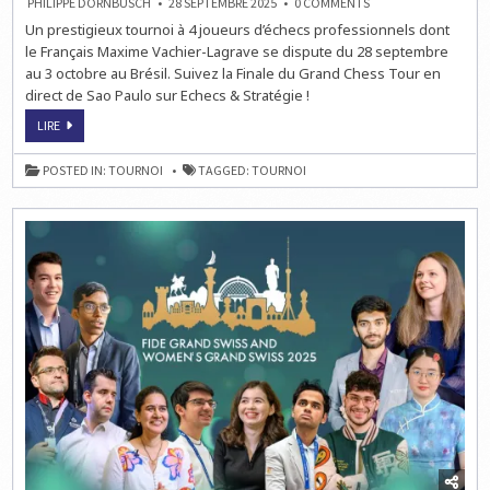
ON
PHILIPPE DORNBUSCH
28 SEPTEMBRE 2025
0 COMMENTS
FINALE
Un prestigieux tournoi à 4 joueurs d’échecs professionnels dont
DU
GRAND
le Français Maxime Vachier-Lagrave se dispute du 28 septembre
CHESS
TOUR
au 3 octobre au Brésil. Suivez la Finale du Grand Chess Tour en
direct de Sao Paulo sur Echecs & Stratégie !
FINALE
LIRE
DU
GRAND
CHESS
POSTED IN:
TOURNOI
TAGGED:
TOURNOI
TOUR