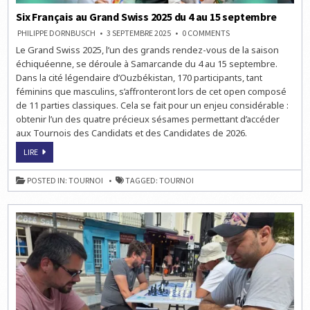
Six Français au Grand Swiss 2025 du 4 au 15 septembre
ON
PHILIPPE DORNBUSCH
3 SEPTEMBRE 2025
0 COMMENTS
SIX
Le Grand Swiss 2025, l’un des grands rendez-vous de la saison
FRANÇAIS
AU
échiquéenne, se déroule à Samarcande du 4 au 15 septembre.
GRAND
SWISS
Dans la cité légendaire d’Ouzbékistan, 170 participants, tant
2025
féminins que masculins, s’affronteront lors de cet open composé
DU
4
de 11 parties classiques. Cela se fait pour un enjeu considérable :
AU
15
obtenir l’un des quatre précieux sésames permettant d’accéder
SEPTEMBRE
aux Tournois des Candidats et des Candidates de 2026.
SIX
LIRE
FRANÇAIS
AU
GRAND
POSTED IN:
TOURNOI
TAGGED:
TOURNOI
SWISS
2025
DU
4
AU
15
SEPTEMBRE