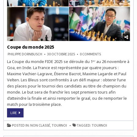
Coupe du monde 2025
ON
PHILIPPE DORNBUSCH
30 OCTOBRE 2025
0 COMMENTS
COUPE
La Coupe du monde FIDE 2025 se déroule du 1ᵉʳ au 26 novembre à
DU
MONDE
Goa, en Inde. La France est représentée par quatre joueurs :
2025
Maxime Vachier-Lagrave, Étienne Bacrot, Maxime Lagarde et Paul
Velten. Les Bleus sont confrontés à un défi majeur : obtenir l’une
des places pour le tournoi des candidats au titre de champion du
monde. Le but sera de franchir les sept premiers tours afin
d’atteindre la finale et ainsi remporter le graal, ou de remporter le
match pour la troisième place.
COUPE
LIRE
DU
MONDE
2025
POSTED IN:
NON CLASSÉ
,
TOURNOI
TAGGED:
TOURNOI