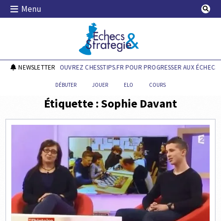
Skip
Menu
to
content
Echecs & Stratégie
NEWSLETTER
DÉCOUVREZ CHESSTIPS.FR POUR PROGRESSER AUX ÉCHECS !
DÉBUTER
JOUER
ELO
COURS
Étiquette :
Sophie Davant