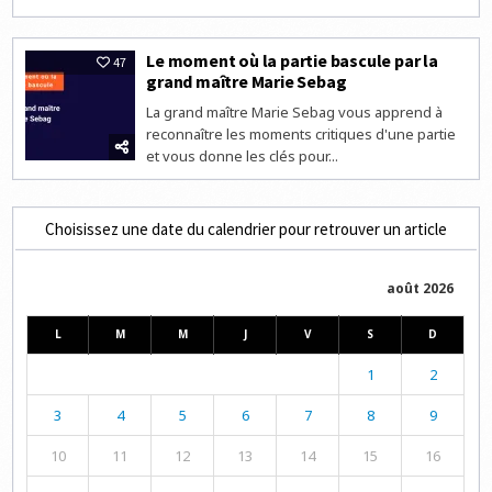
Le moment où la partie bascule par la
47
grand maître Marie Sebag
La grand maître Marie Sebag vous apprend à
reconnaître les moments critiques d'une partie
et vous donne les clés pour...
Choisissez une date du calendrier pour retrouver un article
août 2026
L
M
M
J
V
S
D
1
2
3
4
5
6
7
8
9
10
11
12
13
14
15
16