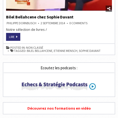
Bilel Bellahcene chez Sophie Davant
ON
PHILIPPE DORNBUSCH
2 SEPTEMBRE 2014
0 COMMENTS
BILEL
Notre sélection de livres /
BELLAHCENE
CHEZ
SOPHIE
BILEL
LIRE
DAVANT
BELLAHCENE
CHEZ
SOPHIE
POSTED IN:
NON CLASSÉ
DAVANT
TAGGED:
BILEL BELLAHCENE
,
ETIENNE MENSCH
,
SOPHIE DAVANT
Ecoutez les podcasts :
Découvrez nos formations en vidéo