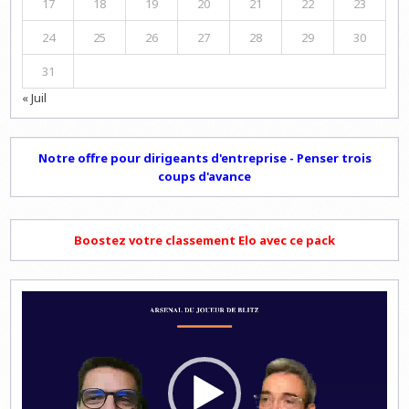
17
18
19
20
21
22
23
24
25
26
27
28
29
30
31
« Juil
Notre offre pour dirigeants d'entreprise - Penser trois
coups d'avance
Boostez votre classement Elo avec ce pack
Lecteur
vidéo