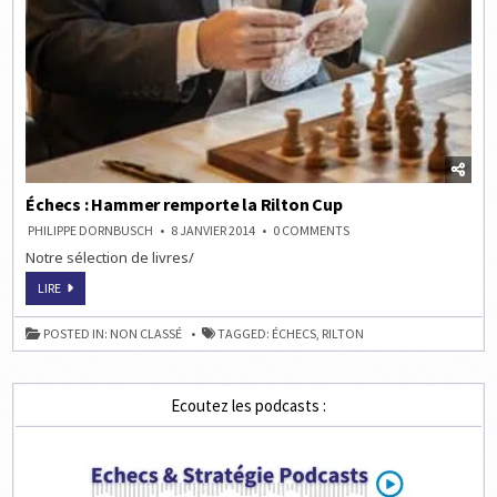
Échecs : Hammer remporte la Rilton Cup
ON
PHILIPPE DORNBUSCH
8 JANVIER 2014
0 COMMENTS
ÉCHECS
Notre sélection de livres/
:
HAMMER
REMPORTE
ÉCHECS
LIRE
LA
:
RILTON
HAMMER
CUP
REMPORTE
POSTED IN:
NON CLASSÉ
TAGGED:
ÉCHECS
,
RILTON
LA
RILTON
CUP
Ecoutez les podcasts :