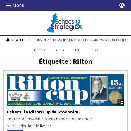
Skip
Menu
to
content
Echecs & Stratégie
NEWSLETTER
DÉCOUVREZ CHESSTIPS.FR POUR PROGRESSER AUX ÉCHECS !
DÉBUTER
JOUER
ELO
COURS
Étiquette :
Rilton
Échecs : la Rilton Cup de Stokholm
ON
PHILIPPE DORNBUSCH
5 JANVIER 2016
0 COMMENTS
ÉCHECS
Notre sélection de livres/
:
LA