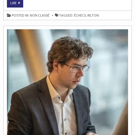
RILTON
ÉCHECS
LIRE
CUP
:
DE
LA
STOKHOLM
RILTON
POSTED IN:
NON CLASSÉ
TAGGED:
ÉCHECS
,
RILTON
CUP
DE
STOKHOLM