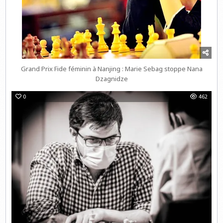
Grand Prix Fide féminin à Nanjing : Marie Sebag stoppe Nana
Dzagnidze
0
462