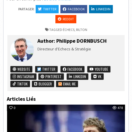
PARTAGER:
TWITTER
FACEBOOK
LINKEDIN
REDDIT
TAGGED
ÉCHECS
,
RILTON
Author:
Philippe DORNBUSCH
Directeur d'Echecs & Stratégie
WEBSITE
TWITTER
FACEBOOK
YOUTUBE
INSTAGRAM
PINTEREST
LINKEDIN
VK
TIKTOK
BLOGGER
EMAIL ME
Articles Liés
0
478