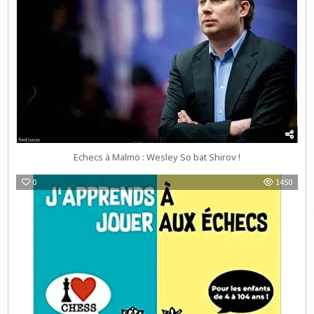
Echecs à Malmö : Wesley So bat Shirov !
0
1450