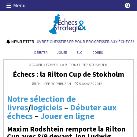
Skip
Menu
to
content
Echecs & Stratégie
NEWSLETTER
DÉCOUVREZ CHESSTIPS.FR POUR PROGRESSER AUX ÉCHECS !
DÉBUTER
JOUER
ELO
COURS
ACCUEIL
»
ÉCHECS : LA RILTON CUP DE STOKHOLM
Échecs : la Rilton Cup de Stokholm
PHILIPPE DORNBUSCH
5 JANVIER 2016
Notre sélection de
livres
/
logiciels
–
Débuter aux
échecs
–
Jouer en ligne
Maxim Rodshtein remporte la Rilton
Cup avec 8/9 devant Jon Ludwig