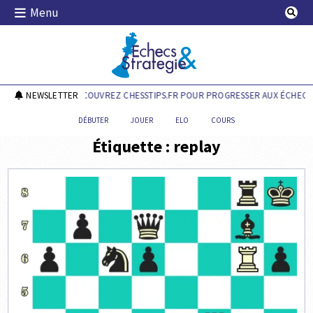
Skip
Menu
to
content
Echecs & Stratégie
NEWSLETTER
DÉCOUVREZ CHESSTIPS.FR POUR PROGRESSER AUX ÉCHECS 
DÉBUTER
JOUER
ELO
COURS
Étiquette :
replay