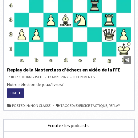
Replay de la Masterclass d’échecs en vidéo de la FFE
ON
PHILIPPE DORNBUSCH
12 AVRIL 2022
0 COMMENTS
REPLAY
Notre sélection de jeux/livres/
DE
LA
MASTERCLASS
REPLAY
LIRE
D’ÉCHECS
DE
EN
LA
VIDÉO
MASTERCLASS
POSTED IN:
NON CLASSÉ
TAGGED:
EXERCICE TACTIQUE
,
REPLAY
DE
D’ÉCHECS
LA
EN
FFE
VIDÉO
DE
LA
Ecoutez les podcasts :
FFE