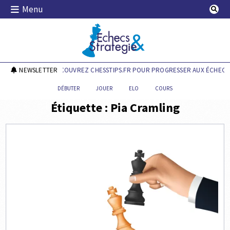
Skip
Menu
to
content
Echecs & Stratégie
NEWSLETTER
DÉCOUVREZ CHESSTIPS.FR POUR PROGRESSER AUX ÉCHECS 
DÉBUTER
JOUER
ELO
COURS
Étiquette :
Pia Cramling