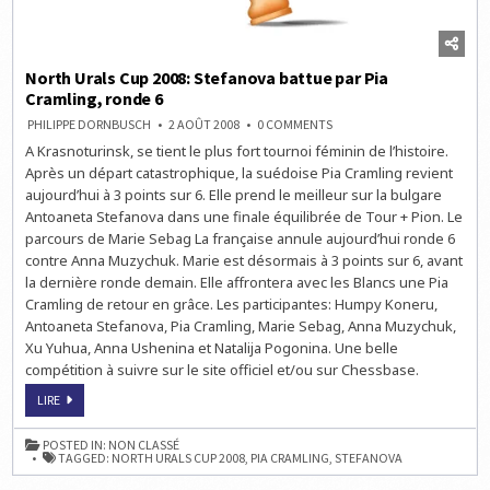
North Urals Cup 2008: Stefanova battue par Pia
Cramling, ronde 6
ON
PHILIPPE DORNBUSCH
2 AOÛT 2008
0 COMMENTS
NORTH
A Krasnoturinsk, se tient le plus fort tournoi féminin de l’histoire.
URALS
CUP
Après un départ catastrophique, la suédoise Pia Cramling revient
2008:
STEFANOVA
aujourd’hui à 3 points sur 6. Elle prend le meilleur sur la bulgare
BATTUE
Antoaneta Stefanova dans une finale équilibrée de Tour + Pion. Le
PAR
PIA
parcours de Marie Sebag La française annule aujourd’hui ronde 6
CRAMLING,
RONDE
contre Anna Muzychuk. Marie est désormais à 3 points sur 6, avant
6
la dernière ronde demain. Elle affrontera avec les Blancs une Pia
Cramling de retour en grâce. Les participantes: Humpy Koneru,
Antoaneta Stefanova, Pia Cramling, Marie Sebag, Anna Muzychuk,
Xu Yuhua, Anna Ushenina et Natalija Pogonina. Une belle
compétition à suivre sur le site officiel et/ou sur Chessbase.
NORTH
LIRE
URALS
CUP
2008:
POSTED IN:
NON CLASSÉ
STEFANOVA
TAGGED:
NORTH URALS CUP 2008
,
PIA CRAMLING
,
STEFANOVA
BATTUE
PAR