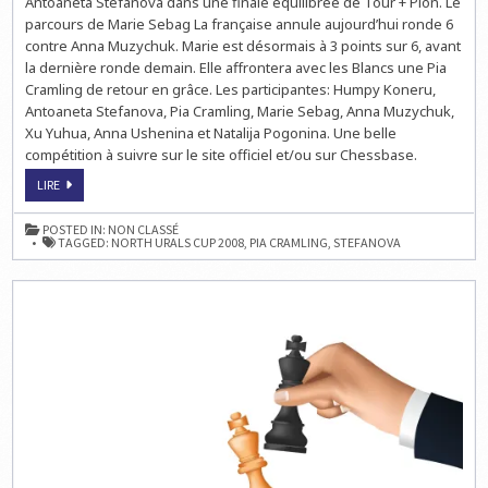
Antoaneta Stefanova dans une finale équilibrée de Tour + Pion. Le
PAR
PIA
parcours de Marie Sebag La française annule aujourd’hui ronde 6
CRAMLING,
RONDE
contre Anna Muzychuk. Marie est désormais à 3 points sur 6, avant
6
la dernière ronde demain. Elle affrontera avec les Blancs une Pia
Cramling de retour en grâce. Les participantes: Humpy Koneru,
Antoaneta Stefanova, Pia Cramling, Marie Sebag, Anna Muzychuk,
Xu Yuhua, Anna Ushenina et Natalija Pogonina. Une belle
compétition à suivre sur le site officiel et/ou sur Chessbase.
NORTH
LIRE
URALS
CUP
2008:
POSTED IN:
NON CLASSÉ
STEFANOVA
TAGGED:
NORTH URALS CUP 2008
,
PIA CRAMLING
,
STEFANOVA
BATTUE
PAR
PIA
CRAMLING,
RONDE
6