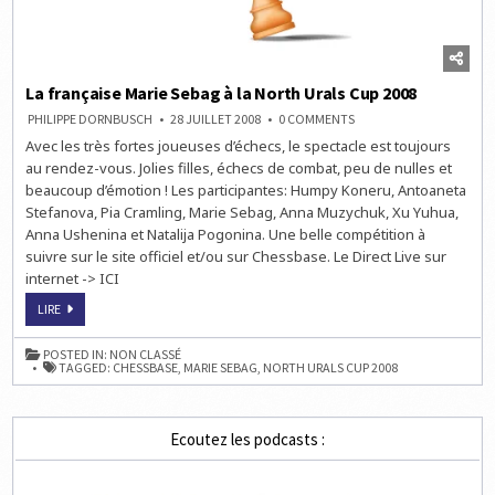
La française Marie Sebag à la North Urals Cup 2008
ON
PHILIPPE DORNBUSCH
28 JUILLET 2008
0 COMMENTS
LA
Avec les très fortes joueuses d’échecs, le spectacle est toujours
FRANÇAISE
MARIE
au rendez-vous. Jolies filles, échecs de combat, peu de nulles et
SEBAG
À
beaucoup d’émotion ! Les participantes: Humpy Koneru, Antoaneta
LA
Stefanova, Pia Cramling, Marie Sebag, Anna Muzychuk, Xu Yuhua,
NORTH
URALS
Anna Ushenina et Natalija Pogonina. Une belle compétition à
CUP
2008
suivre sur le site officiel et/ou sur Chessbase. Le Direct Live sur
internet -> ICI
LA
LIRE
FRANÇAISE
MARIE
SEBAG
POSTED IN:
NON CLASSÉ
À
TAGGED:
CHESSBASE
,
MARIE SEBAG
,
NORTH URALS CUP 2008
LA
NORTH
URALS
CUP
2008
Ecoutez les podcasts :