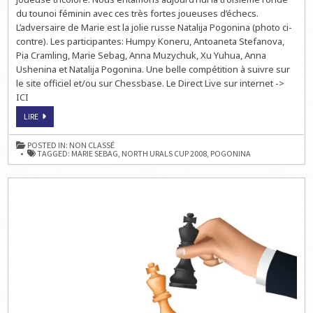
du tounoi féminin avec ces très fortes joueuses d’échecs.
L’adversaire de Marie est la jolie russe Natalija Pogonina (photo ci-
contre). Les participantes: Humpy Koneru, Antoaneta Stefanova,
Pia Cramling, Marie Sebag, Anna Muzychuk, Xu Yuhua, Anna
Ushenina et Natalija Pogonina. Une belle compétition à suivre sur
le site officiel et/ou sur Chessbase. Le Direct Live sur internet ->
ICI
NORTH
LIRE
URALS
CUP
2008:
POSTED IN:
NON CLASSÉ
LA
TAGGED:
MARIE SEBAG
,
NORTH URALS CUP 2008
,
POGONINA
RONDE
3
AUJOURD’HUI