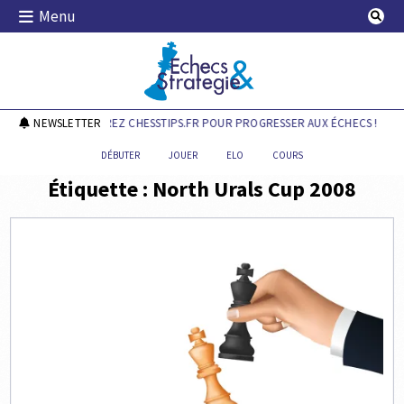
Skip
Menu
to
content
Echecs & Stratégie
NEWSLETTER
DÉCOUVREZ CHESSTIPS.FR POUR PROGRESSER AUX ÉCHECS !
DÉBUTER
JOUER
ELO
COURS
Étiquette :
North Urals Cup 2008