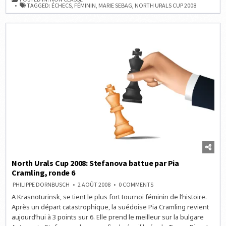
UNE
TAGGED:
ÉCHECS
,
FÉMININ
,
MARIE SEBAG
,
NORTH URALS CUP 2008
BELLE
TROISIÈME
PLACE
POUR
MARIE
SEBAG
North Urals Cup 2008: Stefanova battue par Pia
Cramling, ronde 6
ON
PHILIPPE DORNBUSCH
2 AOÛT 2008
0 COMMENTS
NORTH
A Krasnoturinsk, se tient le plus fort tournoi féminin de l’histoire.
URALS
CUP
Après un départ catastrophique, la suédoise Pia Cramling revient
2008:
STEFANOVA
aujourd’hui à 3 points sur 6. Elle prend le meilleur sur la bulgare
BATTUE