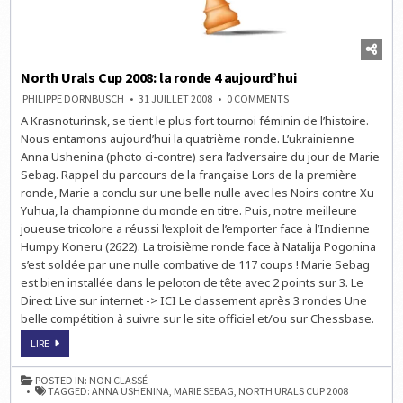
North Urals Cup 2008: la ronde 4 aujourd’hui
ON
PHILIPPE DORNBUSCH
31 JUILLET 2008
0 COMMENTS
NORTH
A Krasnoturinsk, se tient le plus fort tournoi féminin de l’histoire.
URALS
CUP
Nous entamons aujourd’hui la quatrième ronde. L’ukrainienne
2008:
LA
Anna Ushenina (photo ci-contre) sera l’adversaire du jour de Marie
RONDE
Sebag. Rappel du parcours de la française Lors de la première
4
AUJOURD’HUI
ronde, Marie a conclu sur une belle nulle avec les Noirs contre Xu
Yuhua, la championne du monde en titre. Puis, notre meilleure
joueuse tricolore a réussi l’exploit de l’emporter face à l’Indienne
Humpy Koneru (2622). La troisième ronde face à Natalija Pogonina
s’est soldée par une nulle combative de 117 coups ! Marie Sebag
est bien installée dans le peloton de tête avec 2 points sur 3. Le
Direct Live sur internet -> ICI Le classement après 3 rondes Une
belle compétition à suivre sur le site officiel et/ou sur Chessbase.
NORTH
LIRE
URALS
CUP
2008:
POSTED IN:
NON CLASSÉ
LA
TAGGED:
ANNA USHENINA
,
MARIE SEBAG
,
NORTH URALS CUP 2008
RONDE