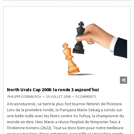
4
AUJOURD’HUI
North Urals Cup 2008: la ronde 3 aujourd’hui
ON
PHILIPPE DORNBUSCH
29 JUILLET 2008
0 COMMENTS
NORTH
A Krasnoturinsk, se tient le plus fort tournoi féminin de l’histoire.
URALS
CUP
Lors de la première ronde, la française Marie Sebag a conclu sur
2008:
LA
une belle nulle avec les Noirs contre Xu Yuhua, la championne du
RONDE
monde en titre. Hier, Marie a réussi l’exploit de l’emporter face à
3
AUJOURD’HUI
l’Indienne Koneru (2622). Tout va donc bien pour notre meilleure
joueuse tricolore. Nous entamons aujourd’hui la troisième ronde