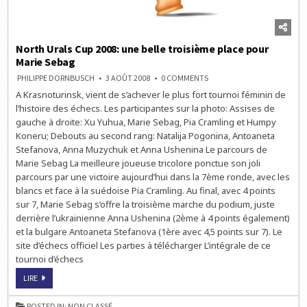
North Urals Cup 2008: une belle troisième place pour
Marie Sebag
ON
PHILIPPE DORNBUSCH
3 AOÛT 2008
0 COMMENTS
NORTH
A Krasnoturinsk, vient de s’achever le plus fort tournoi féminin de
URALS
CUP
l’histoire des échecs. Les participantes sur la photo: Assises de
2008:
UNE
gauche à droite: Xu Yuhua, Marie Sebag, Pia Cramling et Humpy
BELLE
Koneru; Debouts au second rang: Natalija Pogonina, Antoaneta
TROISIÈME
PLACE
Stefanova, Anna Muzychuk et Anna Ushenina Le parcours de
POUR
MARIE
Marie Sebag La meilleure joueuse tricolore ponctue son joli
SEBAG
parcours par une victoire aujourd’hui dans la 7ème ronde, avec les
blancs et face à la suédoise Pia Cramling. Au final, avec 4 points
sur 7, Marie Sebag s’offre la troisième marche du podium, juste
derrière l’ukrainienne Anna Ushenina (2ème à 4 points également)
et la bulgare Antoaneta Stefanova (1ère avec 4,5 points sur 7). Le
site d’échecs officiel Les parties à télécharger L’intégrale de ce
tournoi d’échecs
NORTH
LIRE
URALS
CUP
2008:
POSTED IN:
NON CLASSÉ