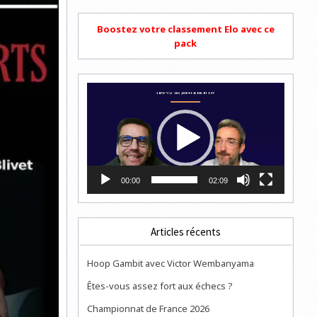
Boostez votre classement Elo avec ce
pack
Lecteur
vidéo
00:00
02:09
Articles récents
Hoop Gambit avec Victor Wembanyama
Êtes-vous assez fort aux échecs ?
Championnat de France 2026