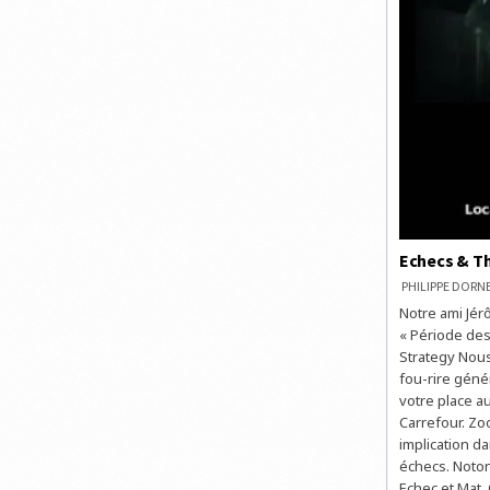
Echecs & Th
PHILIPPE DOR
Notre ami Jér
« Période des 
Strategy Nous
fou-rire géné
votre place au
Carrefour. Zo
implication d
échecs. Noton
Echec et Mat.