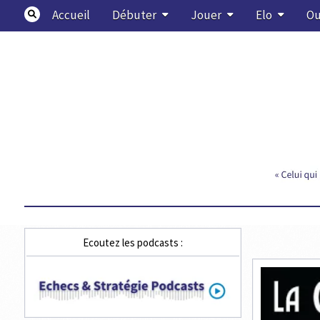
Skip
Accueil
Débuter
Jouer
Elo
Ou
to
content
Echecs & Stratégie
Ecoutez les podcasts :