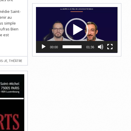
Lecteur
médie Saint-
vidéo
enir au
lus simple
aufras Bien
e est
00:00
01:36
IS-JE
,
THÉÂTRE