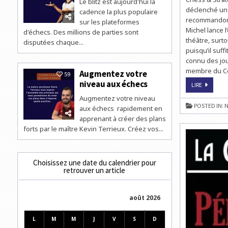
Le blitz est aujourd'hui la
déclenché un 
cadence la plus populaire
recommandons 
sur les plateformes
Michel lance 
d'échecs. Des millions de parties sont
théâtre, surto
disputées chaque...
puisqu’il suf
connu des jou
membre du Com
Augmentez votre
59
niveau aux échecs
ECHECS
LIRE
&
THÉÂTRE
Augmentez votre niveau
:
POSTED IN:
N
aux échecs rapidement en
J-
4
apprenant à créer des plans
POUR
PÉRIODE
forts par le maître Kevin Terrieux. Créez vos...
DES
TRANSFER
DE
JÉRÔME
MAUFRAS
Choisissez une date du calendrier pour
ET
retrouver un article
ERIC
DARIES
août 2026
L
M
M
J
V
S
D