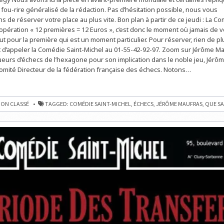
4
fou-rire généralisé de la rédaction. Pas d’hésitation possible, nous vous
POUR
PÉRIODE
de réserver votre place au plus vite. Bon plan à partir de ce jeudi : La Co
DES
TRANSFERTS
l’opération « 12 premières = 12 Euros », c’est donc le moment où jamais de v
DE
ut pour la première qui est un moment particulier. Pour réserver, rien de p
JÉRÔME
MAUFRAS
fit d’appeler la Comédie Saint-Michel au 01-55-42-92-97. Zoom sur Jérôme M
ET
ERIC
eurs d’échecs de l’hexagone pour son implication dans le noble jeu, Jérôm
DARIES
ité Directeur de la fédération française des échecs. Notons…
ON CLASSÉ
TAGGED:
COMÉDIE SAINT-MICHEL
,
ÉCHECS
,
JÉRÔME MAUFRAS
,
QUE SA
TS