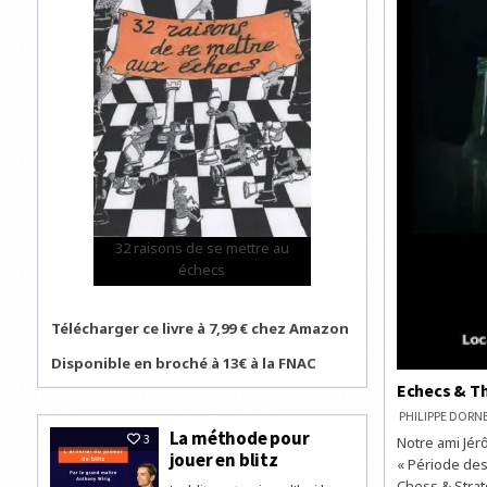
32 raisons de se mettre au
échecs
Télécharger ce livre à 7,99 € chez Amazon
Disponible en broché à 13€ à la FNAC
Echecs & Th
PHILIPPE DOR
La méthode pour
3
Notre ami Jér
jouer en blitz
« Période des 
Chess & Strat