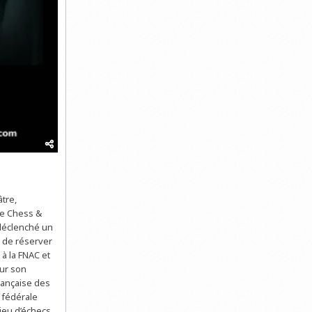
tre,
 de Chess &
 déclenché un
s de réserver
 à la FNAC et
ur son
rançaise des
 fédérale
jeu d’échecs,