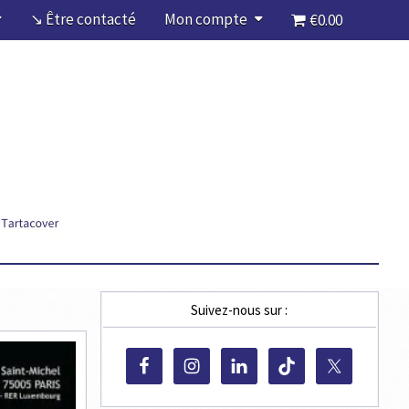
↘ Être contacté
Mon compte
€0.00
Suivez-nous sur :