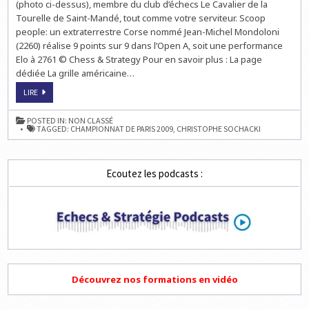
(photo ci-dessus), membre du club d’échecs Le Cavalier de la
Tourelle de Saint-Mandé, tout comme votre serviteur. Scoop
people: un extraterrestre Corse nommé Jean-Michel Mondoloni
(2260) réalise 9 points sur 9 dans l’Open A, soit une performance
Elo à 2761 © Chess & Strategy Pour en savoir plus : La page
dédiée La grille américaine…
CHAMPIONNAT
LIRE
D’ÉCHECS
DE
PARIS
POSTED IN:
NON CLASSÉ
:
TAGGED:
CHAMPIONNAT DE PARIS 2009
,
CHRISTOPHE SOCHACKI
MURTAS
KAZHGALEYEV
AU
TOP
Ecoutez les podcasts :
Découvrez nos formations en vidéo