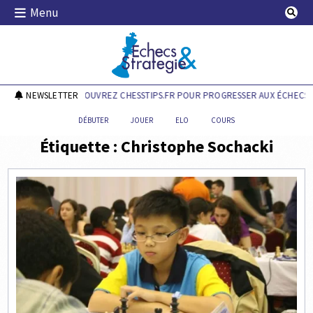
Skip
Menu
to
content
Echecs & Stratégie
NEWSLETTER
DÉCOUVREZ CHESSTIPS.FR POUR PROGRESSER AUX ÉCHECS !
DÉBUTER
JOUER
ELO
COURS
Étiquette :
Christophe Sochacki