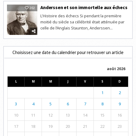
Anderssen et son immortelle aux échecs
202
L'Histoire des échecs Si pendant la première
moitié du siècle sa célébrité était atténuée par
celle de l’Anglais Staunton, Anderssen...
Choisissez une date du calendrier pour retrouver un article
août 2026
L
M
M
J
V
S
D
1
2
3
4
5
6
7
8
9
10
11
12
13
14
15
16
17
18
19
20
21
22
23