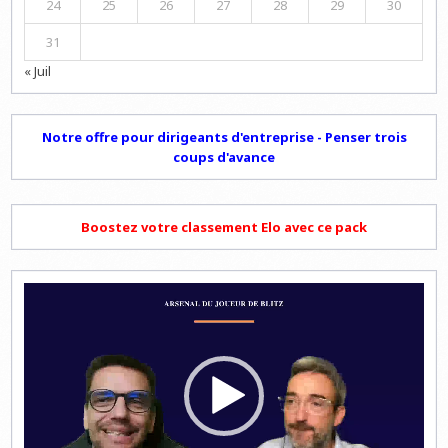
24
25
26
27
28
29
30
31
« Juil
Notre offre pour dirigeants d'entreprise - Penser trois
coups d'avance
Boostez votre classement Elo avec ce pack
Lecteur
vidéo