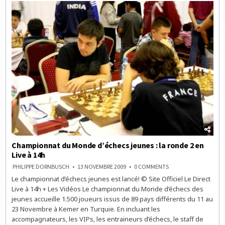
EN
LIVE
À
14H
Championnat du Monde d’échecs jeunes : la ronde 2 en
Live à 14h
ON
PHILIPPE DORNBUSCH
13 NOVEMBRE 2009
0 COMMENTS
CHAMPIONNAT
Le championnat d’échecs jeunes est lancé! © Site Officiel Le Direct
DU
MONDE
Live à 14h + Les Vidéos Le championnat du Monde d’échecs des
D’ÉCHECS
JEUNES
jeunes accueille 1.500 joueurs issus de 89 pays différents du 11 au
:
23 Novembre à Kemer en Turquie. En incluant les
LA
RONDE
accompagnateurs, les VIPs, les entraineurs d’échecs, le staff de
2