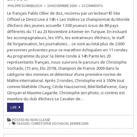
ON
PHILIPPE DORNBUSCH
14 NOVEMBRE 2009
0 COMMENTS
CHAMPIONNAT
Le français Pablo Ollier de dos, reconnu par un lecteur! © Site
DU
MONDE
Officiel Le Direct Live à 14h + Les Vidéos Le championnat du Monde
D’ÉCHECS
JEUNES
d’échecs des jeunes accueille 1.500 joueurs issus de 89 pays
:
différents du 11 au 23 Novembre à Kemer en Turquie. En incluant
LA
RONDE
les accompagnateurs, les VIPs, les entraineurs d’échecs, le staff
3
EN
de l’organisation, les journalistes… ce sont au total plus de 2.600
LIVE
personnes présentes pour ce marathon échiquéen en 11 rondes.
À
14H
Au programme du jour: la 3ème ronde à 14h Parmi les 20
représentants français, nous suivrons le parcours de Christophe
Sochacki, (15 ans, Elo 2319), champion de France 2009 dans la
catégorie des minimes et détenteur d’une première norme de
Maître international. Après 2 rondes, Christophe est à 100% tout
comme Mathilde Chung, Cécile Haussernot, Bilel Bellahcene, Gary
Giroyan et Maxime Lagarde. Christophe (en photo, ci-contre) est
membre du club d’échecs Le Cavalier de…
CHAMPIONNAT
LIRE
DU
MONDE
D’ÉCHECS
POSTED IN:
NON CLASSÉ
JEUNES
TAGGED:
CHRISTOPHE SOCHACKI
,
KEMER 2009
:
LA
RONDE
3