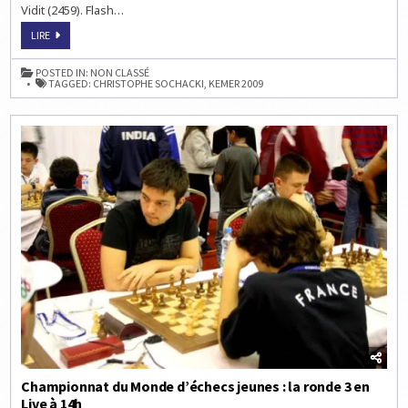
Vidit (2459). Flash…
CHAMPIONNATS
LIRE
DU
MONDE
D’ÉCHECS
POSTED IN:
NON CLASSÉ
JEUNES
TAGGED:
CHRISTOPHE SOCHACKI
,
KEMER 2009
:
DÉFAITE
DES
3
FRANÇAIS
ENCORE
À
100%
Championnat du Monde d’échecs jeunes : la ronde 3 en
Live à 14h