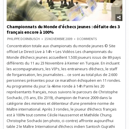
Championnats du Monde d’échecs jeunes : défaite des 3
français encore à 100%
ON
PHILIPPE DORNBUSCH
15 NOVEMBRE 2009
0 COMMENTS
CHAMPIONNATS
Concentration totale aux championats du monde jeunes © Site
DU
MONDE
officiel Le Direct Live à 14h + Les Vidéos Les championnats du
D’ÉCHECS
JEUNES
Monde d’échecs jeunes accueillent 1.500 joueurs issus de 89 pays
:
différents du 11 au 23 Novembre à Kemer en Turquie. En incluant
DÉFAITE
DES
les accompagnateurs, les VIPs, les entraineurs d’échecs, le staff
3
FRANÇAIS
de l’organisation, les journalistes… ce sont au total plus de 2.600
ENCORE
personnes présentes pour ce marathon échiquéen en 11 rondes.
À
100%
Au programme du jour: la 4ème ronde à 14h Parmi les 20
représentants français, nous suivons le parcours de Christophe
Sochacki, (15 ans, Elo 2319), champion de France 2009 dans la
catégorie des minimes et détenteur d’une première norme de
Maître international. Après 3 rondes, le joueur d’échecs français
est à 100% tout comme Cécile Haussernot et Mathilde Chung.
Christophe Sochacki (en photo, ci-contre) affronte aujourd’hui
table 2 le Maître International d’échecs indien Santosh Gujrathi