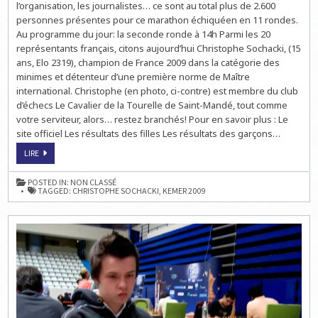
EN
l’organisation, les journalistes… ce sont au total plus de 2.600
LIVE
personnes présentes pour ce marathon échiquéen en 11 rondes.
À
14H
Au programme du jour: la seconde ronde à 14h Parmi les 20
représentants français, citons aujourd’hui Christophe Sochacki, (15
ans, Elo 2319), champion de France 2009 dans la catégorie des
minimes et détenteur d’une première norme de Maître
international. Christophe (en photo, ci-contre) est membre du club
d’échecs Le Cavalier de la Tourelle de Saint-Mandé, tout comme
votre serviteur, alors… restez branchés! Pour en savoir plus : Le
site officiel Les résultats des filles Les résultats des garçons…
CHAMPIONNAT
LIRE
DU
MONDE
D’ÉCHECS
POSTED IN:
NON CLASSÉ
JEUNES
TAGGED:
CHRISTOPHE SOCHACKI
,
KEMER 2009
:
LA
RONDE
2
EN
LIVE
À
14H