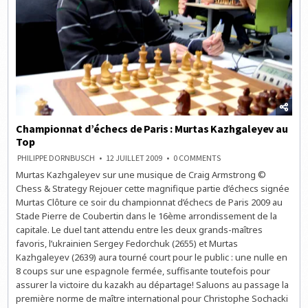
Championnat d’échecs de Paris : Murtas Kazhgaleyev au
Top
ON
PHILIPPE DORNBUSCH
12 JUILLET 2009
0 COMMENTS
CHAMPIONNAT
Murtas Kazhgaleyev sur une musique de Craig Armstrong ©
D’ÉCHECS
DE
Chess & Strategy Rejouer cette magnifique partie d’échecs signée
PARIS
:
Murtas Clôture ce soir du championnat d’échecs de Paris 2009 au
MURTAS
Stade Pierre de Coubertin dans le 16ème arrondissement de la
KAZHGALEYEV
AU
capitale. Le duel tant attendu entre les deux grands-maîtres
TOP
favoris, l’ukrainien Sergey Fedorchuk (2655) et Murtas
Kazhgaleyev (2639) aura tourné court pour le public : une nulle en
8 coups sur une espagnole fermée, suffisante toutefois pour
assurer la victoire du kazakh au départage! Saluons au passage la
première norme de maître international pour Christophe Sochacki