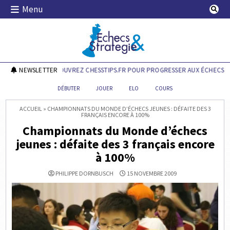
Skip
Menu
to
content
Echecs & Stratégie
NEWSLETTER
DÉCOUVREZ CHESSTIPS.FR POUR PROGRESSER AUX ÉCHECS !
DÉBUTER
JOUER
ELO
COURS
ACCUEIL
»
CHAMPIONNATS DU MONDE D’ÉCHECS JEUNES : DÉFAITE DES 3
FRANÇAIS ENCORE À 100%
Championnats du Monde d’échecs
jeunes : défaite des 3 français encore
à 100%
PHILIPPE DORNBUSCH
15 NOVEMBRE 2009