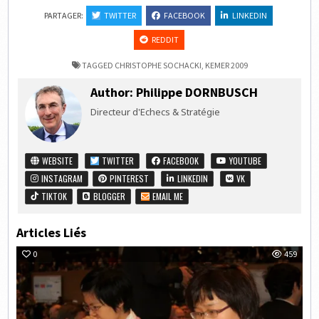
PARTAGER:
TWITTER
FACEBOOK
LINKEDIN
REDDIT
TAGGED
CHRISTOPHE SOCHACKI
,
KEMER 2009
Author:
Philippe DORNBUSCH
Directeur d'Echecs & Stratégie
WEBSITE
TWITTER
FACEBOOK
YOUTUBE
INSTAGRAM
PINTEREST
LINKEDIN
VK
TIKTOK
BLOGGER
EMAIL ME
Articles Liés
0
459