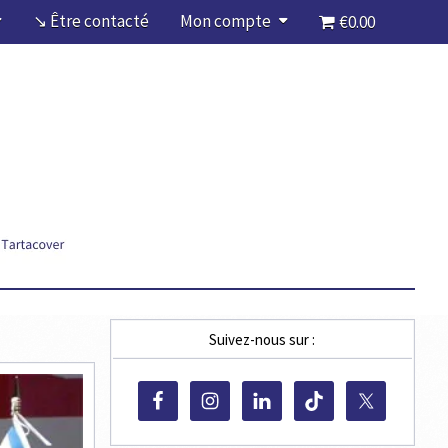
↘ Être contacté
Mon compte
€0.00
Suivez-nous sur :