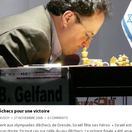
 échecs pour une victoire
ON
NBUSCH
27 NOVEMBRE 2008
0 COMMENTS
ISRAËL
ent aux olympiades d’échecs de Dresde, Israël fête ses héros. « Israël est s
:
DES
ucun doute. En tout cas sur celle du jeu d’échecs. La victoire finale a été ar
ÉCHECS