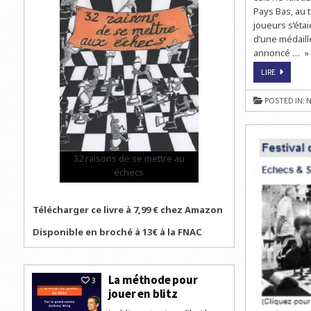
Pays Bas, au 
joueurs s’éta
d’une médaill
annoncé … » Li
ISRAËL
LIRE
:
DES
ÉCHECS
POSTED IN:
N
POUR
UNE
VICTOIRE
32 raisons de se mettre au
échecs
Télécharger ce livre à 7,99 € chez Amazon
Disponible en broché à 13€ à la FNAC
La méthode pour
3
jouer en blitz