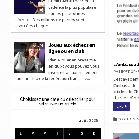
Le blitz est aujourd'hui la
cadence la plus populaire
sur les plateformes
d'échecs. Des millions de parties sont
disputées chaque...
Jouez aux échecs en
174
ligne ou en club
Plan A Jouer en présentiel
L’Ambassade
en club : vous pouvez vous
PHILIPPE DOR
inscrire traditionnellement
dans un club de la fédération française...
C’est avec ém
l’Ambassade d
articles de C
chargée d’inf
Choisissez une date du calendrier pour
retrouver un article
L’AMBASS
LIRE
D’ISRAËL
EN
FRANCE
POSTED IN:
N
août 2026
PARLE
DE
CHESS
&
L
M
M
J
V
S
D
STRATEGY