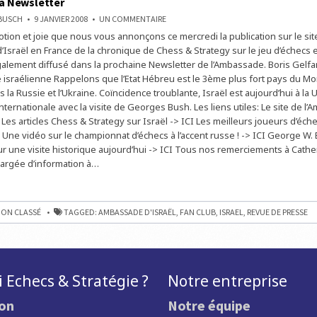
 sa Newsletter
SUR
NBUSCH
9 JANVIER 2008
UN COMMENTAIRE
L'AMBASSADE
otion et joie que nous vous annonçons ce mercredi la publication sur le sit
D'ISRAËL
EN
’Israël en France de la chronique de Chess & Strategy sur le jeu d’échecs e
FRANCE
PUBLIE
également diffusé dans la prochaine Newsletter de l’Ambassade. Boris Gelf
UN
e israélienne Rappelons que l’Etat Hébreu est le 3ème plus fort pays du M
ARTICLE
SIGNÉ
 la Russie et l’Ukraine. Coïncidence troublante, Israël est aujourd’hui à la
CHESS
&
internationale avec la visite de Georges Bush. Les liens utiles: Le site de l
STRATEGY
I Les articles Chess & Strategy sur Israël -> ICI Les meilleurs joueurs d’échec
SUR
SON
 Une vidéo sur le championnat d’échecs à l’accent russe ! -> ICI George W.
SITE
OFFICIEL
r une visite historique aujourd’hui -> ICI Tous nos remerciements à Cathe
ET
argée d’information à…
SA
NEWSLETTER
ADE
ON CLASSÉ
TAGGED:
AMBASSADE D'ISRAËL
,
FAN CLUB
,
ISRAEL
,
REVUE DE PRESSE
 Echecs & Stratégie ?
Notre entreprise
ion
Notre équipe