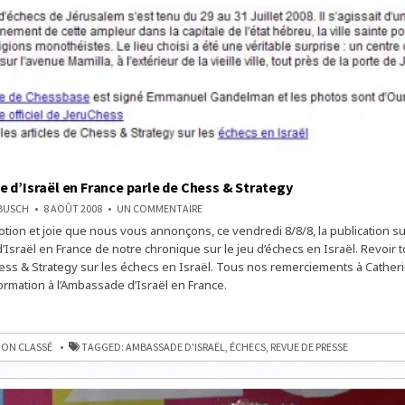
 d’Israël en France parle de Chess & Strategy
SUR
NBUSCH
8 AOÛT 2008
UN COMMENTAIRE
L’AMBASSADE
otion et joie que nous vous annonçons, ce vendredi 8/8/8, la publication sur
D’ISRAËL
EN
’Israël en France de notre chronique sur le jeu d’échecs en Israël. Revoir t
FRANCE
PARLE
hess & Strategy sur les échecs en Israël. Tous nos remerciements à Catheri
DE
ormation à l’Ambassade d’Israël en France.
CHESS
&
STRATEGY
ADE
ON CLASSÉ
TAGGED:
AMBASSADE D'ISRAËL
,
ÉCHECS
,
REVUE DE PRESSE