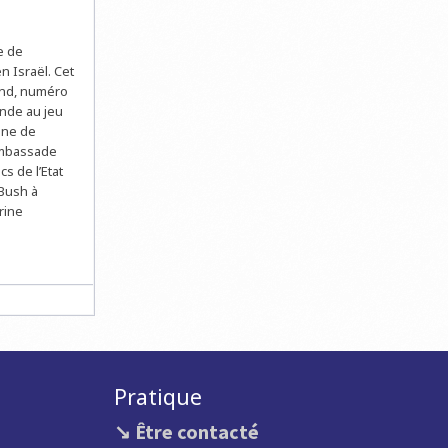
e de
n Israël. Cet
and, numéro
onde au jeu
 Une de
’Ambassade
s de l’Etat
 Bush à
rine
Pratique
↘ Être contacté