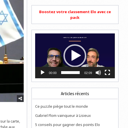
Boostez votre classement Elo avec ce
pack
Lecteur
vidéo
00:00
02:09
Articles récents
Ce puzzle piège tout le monde
Gabriel Flom vainqueur à Lisieux
ur la carte,
5 conseils pour gagner des points Elo
rachée aux