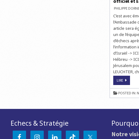
officiel et
PHILIPPE DOR
C’est avec ém
l’Ambassade d
article sera 
un de l’équip
d’échecs après
l’information 
d’Israël -> IC
Hébreu -> ICI
Jérusalem pou
LEUCHTER, ch
L'AMBASS
LIRE
D'ISRAËL
EN
FRANCE
POSTED IN:
N
PUBLIE
UN
ARTICLE
SIGNÉ
CHESS
&
STRATEGY
SUR
Echecs & Stratégie
Pourquoi
SON
SITE
OFFICIEL
Notre vis
ET