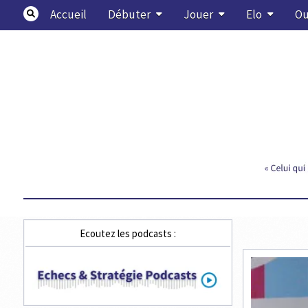
Skip
Accueil
Débuter
Jouer
Elo
Ou
to
content
Echecs & Stratégie
Ecoutez les podcasts :