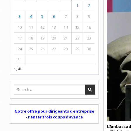
1
2
3
4
5
6
7
8
9
10
11
12
13
14
15
16
17
18
19
20
21
22
23
24
25
26
27
28
29
30
31
« Juil
Search
for:
Notre offre pour dirigeants d'entreprise
- Penser trois coups d'avance
L'Ambassade