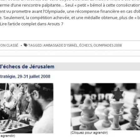
POUR
terme d’une rencontre palpitante… Seul « petit » bémol à cette consécration 
UNE
ient vu promettre avant l’Olympiade, une récompense financière en cas d’o
VICTOIRE
e. Seulement, la compétition achevée, et une médaille obtenue, plus de « 
re l’article complet dans Arouts 7
ON CLASSÉ
TAGGED:
AMBASSADE D'ISRAËL
,
ÉCHECS
,
OLYMPIADES 2008