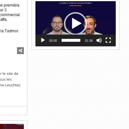
Lecteur
vidéo
00:00
01:36
 le site de
ous les
ne Leuchter,