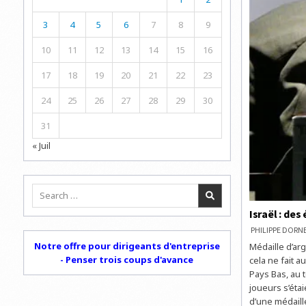
3
4
5
6
7
8
9
10
11
12
13
14
15
16
17
18
19
20
21
22
23
24
25
26
27
28
29
30
31
« Juil
Search
for:
Israël : des
PHILIPPE DOR
Notre offre pour dirigeants d'entreprise
Médaille d’arg
- Penser trois coups d'avance
cela ne fait a
Pays Bas, au 
joueurs s’éta
d’une médaill