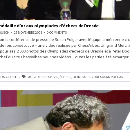
médaille d’or aux olympiades d’échecs de Dresde
ON
NBUSCH
27 NOVEMBRE 2008
0 COMMENTS
L’ARMÉNIE,
evoir, la conférence de presse de Susan Polgar avec l’équipe arménienne 
MÉDAILLE
D’OR
de fois consécutive – une vidéo réalisée par ChessVibes. Un grand Merci 
AUX
OLYMPIADES
pour ses 2.000 photos des Olympiades d’échecs de Dresde et à Peter Dogg
D’ÉCHECS
chef du site ChessVibes pour ses vidéos. Toutes les parties à télécharger
DE
DRESDE
,
ON CLASSÉ
TAGGED:
CHESSVIBES
,
ÉCHECS
,
OLYMPIADES 2008
,
SUSAN POLGAR
ES