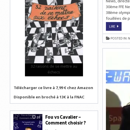
News, directe
30ème FFE New
38ème olympia
fouillées de 
UN
LIRE
FILM
SUR
LES
POSTED IN:
N
ÉCHECS
ET
LA
NEWSLET
DE
LA
FFE
32 raisons de se mettre au
échecs
Télécharger ce livre à 7,99 € chez Amazon
Disponible en broché à 13€ à la FNAC
Fou vs Cavalier –
16
Comment choisir ?