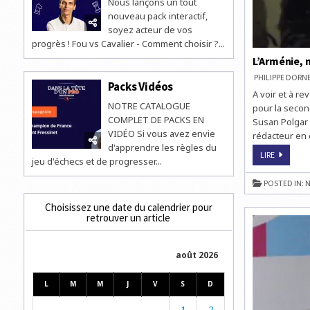
Nous lançons un tout
nouveau pack interactif,
soyez acteur de vos
progrès ! Fou vs Cavalier - Comment choisir ?...
L’Arménie, 
PHILIPPE DOR
Packs Vidéos
A voir et à r
NOTRE CATALOGUE
pour la secon
COMPLET DE PACKS EN
Susan Polgar 
VIDÉO Si vous avez envie
rédacteur en 
d'apprendre les règles du
L’ARMÉNIE
LIRE
jeu d'échecs et de progresser...
MÉDAILLE
D’OR
AUX
POSTED IN:
N
OLYMPIAD
D’ÉCHECS
DE
Choisissez une date du calendrier pour
DRESDE
retrouver un article
août 2026
L
M
M
J
V
S
D
1
2