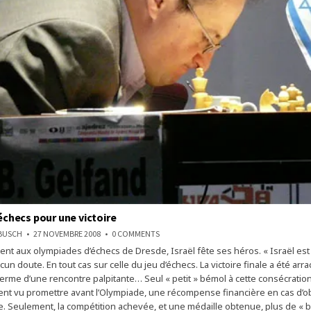
 échecs pour une victoire
ON
NBUSCH
27 NOVEMBRE 2008
0 COMMENTS
ISRAËL
ent aux olympiades d’échecs de Dresde, Israël fête ses héros. « Israël est s
:
DES
ucun doute. En tout cas sur celle du jeu d’échecs. La victoire finale a été ar
ÉCHECS
POUR
terme d’une rencontre palpitante… Seul « petit » bémol à cette consécration 
UNE
ient vu promettre avant l’Olympiade, une récompense financière en cas d’o
VICTOIRE
e. Seulement, la compétition achevée, et une médaille obtenue, plus de « 