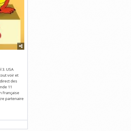
l 3. USA
out voir et
direct des
onde 11
on Française
re partenaire