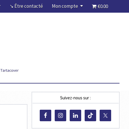
↘ Être contacté
Mon compte
€0.00
Suivez-nous sur :