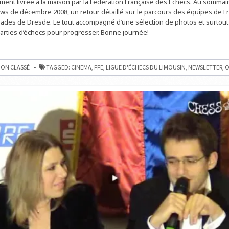
ment livrée à la maison par la Fédération Française des Echecs. Au sommair
DE
LA
s de décembre 2008, un retour détaillé sur le parcours des équipes de F
FFE
des de Dresde. Le tout accompagné d’une sélection de photos et surtout
parties d’échecs pour progresser. Bonne journée!
ON CLASSÉ
TAGGED:
CINEMA
,
FFE
,
LIGUE D'ÉCHECS DU LIMOUSIN
,
NEWSLETTER
,
O
TER