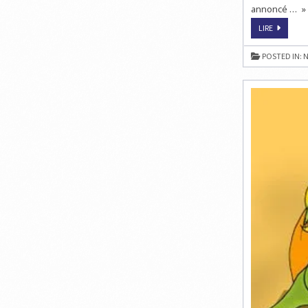
annoncé … » Li
ISRAËL
LIRE
:
DES
ÉCHECS
POSTED IN:
N
POUR
UNE
VICTOIRE