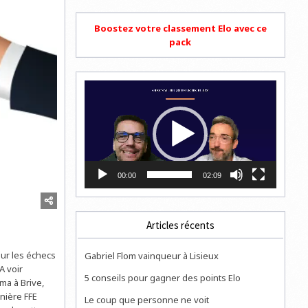
Boostez votre classement Elo avec ce
pack
Lecteur
vidéo
00:00
02:09
Articles récents
sur les échecs
Gabriel Flom vainqueur à Lisieux
A voir
5 conseils pour gagner des points Elo
ma à Brive,
rnière FFE
Le coup que personne ne voit