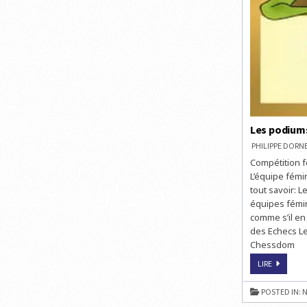
Les podium
PHILIPPE DOR
Compétition f
L’équipe fémin
tout savoir: 
équipes fémin
comme s’il en 
des Echecs Le
Chessdom
LES
LIRE
PODIUMS
DES
OLYMPIAD
POSTED IN:
N
D’ÉCHECS
DE