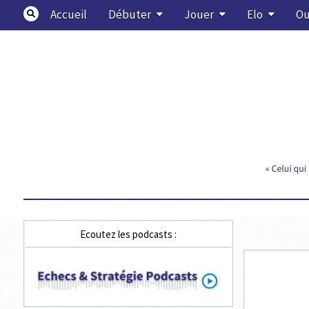
Skip
Accueil
Débuter
Jouer
Elo
Ou
to
content
Echecs & Stratégie
Ecoutez les podcasts :