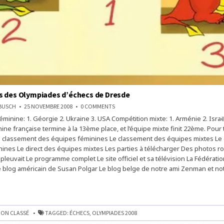
s des Olympiades d’échecs de Dresde
ON
NBUSCH
25 NOVEMBRE 2008
0 COMMENTS
LES
éminine: 1. Géorgie 2. Ukraine 3. USA Compétition mixte: 1. Arménie 2. Israë
PODIUMS
DES
ine française termine à la 13ème place, et l’équipe mixte finit 22ème. Pour t
OLYMPIADES
D’ÉCHECS
Le classement des équipes féminines Le classement des équipes mixtes Le 
DE
ines Le direct des équipes mixtes Les parties à télécharger Des photos r
DRESDE
pleuvait Le programme complet Le site officiel et sa télévision La Fédérati
 blog américain de Susan Polgar Le blog belge de notre ami Zenman et not
ES
ON CLASSÉ
TAGGED:
ÉCHECS
,
OLYMPIADES 2008