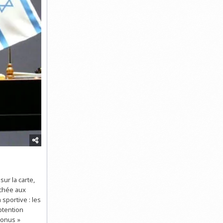
ur la carte,
rachée aux
sportive : les
btention
bonus »