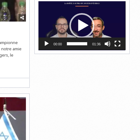
Lecteur
vidéo
championne
00:00
01:36
à notre amie
ers, le