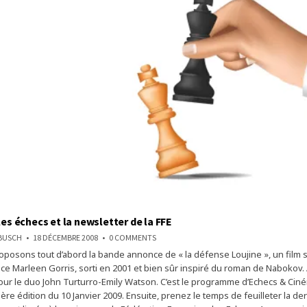
les échecs et la newsletter de la FFE
ON
NBUSCH
18 DÉCEMBRE 2008
0 COMMENTS
UN
posons tout d’abord la bande annonce de « la défense Loujine », un film 
FILM
SUR
rice Marleen Gorris, sorti en 2001 et bien sûr inspiré du roman de Nabokov. 
LES
ÉCHECS
r le duo John Turturro-Emily Watson. C’est le programme d’Echecs & Ciné
ET
re édition du 10 Janvier 2009. Ensuite, prenez le temps de feuilleter la de
LA
NEWSLETTER