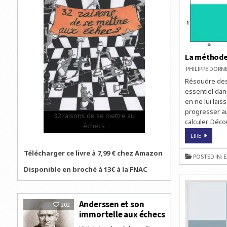
La méthode 
PHILIPPE DOR
Résoudre des 
essentiel dans
en ne lui lai
progresser au
32 raisons de se mettre au
calculer. Déc
échecs
LA
LIRE
MÉTHOD
DES
Télécharger ce livre à 7,99 € chez Amazon
ATTAQUE
POSTED IN:
E
DÉCISIVES
Disponible en broché à 13€ à la FNAC
Anderssen et son
202
immortelle aux échecs