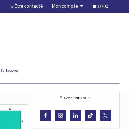
↘ Être contacté
Mon compte
€0.00
Suivez-nous sur :