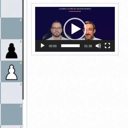
Lecteur
vidéo
00:00
01:36