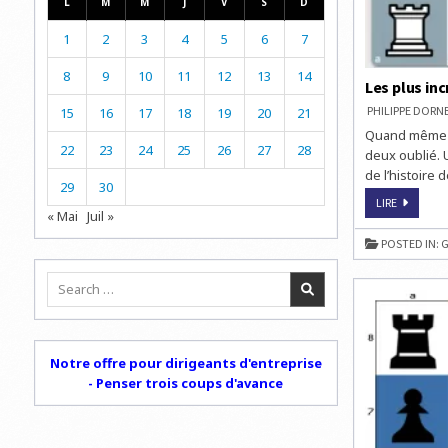
L
M
M
J
V
S
D
1
2
3
4
5
6
7
8
9
10
11
12
13
14
Les plus in
PHILIPPE DOR
15
16
17
18
19
20
21
Quand même l
22
23
24
25
26
27
28
deux oublié. 
de l’histoire
29
30
LES
LIRE
PLUS
« Mai
Juil »
INCROYAB
GAFFES
POSTED IN:
G
AUX
ÉCHECS
Search
for:
Notre offre pour dirigeants d'entreprise
- Penser trois coups d'avance