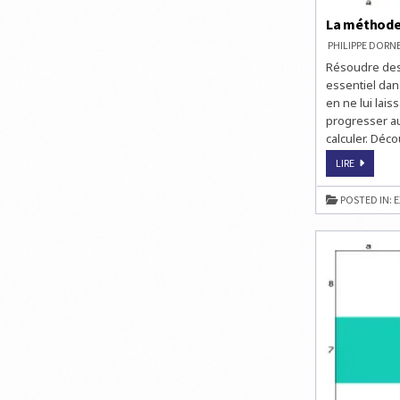
La méthode
PHILIPPE DOR
Résoudre des 
essentiel dans
en ne lui lai
progresser au
calculer. Déc
LA
LIRE
MÉTHOD
DES
CHAMPIO
POSTED IN:
E
AUX
ÉCHECS