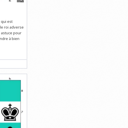
 qui est
 le roi adverse
e astuce pour
ndre à bien