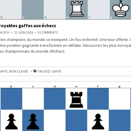
croyables gaffes aux échecs
ON
NBUSCH
23 JUIN 2026
0 COMMENTS
LES
es champions du monde se trompent. Un fou enfermé. Une tour offerte. 
PLUS
INCROYABLES
Une position gagnante transformée en défaite. Découvrez les plus incroya
GAFFES
AUX
 des championnats du monde d’échecs.
ÉCHECS
LES
AFFE
,
NON CLASSÉ
TAGGED:
GAFFE