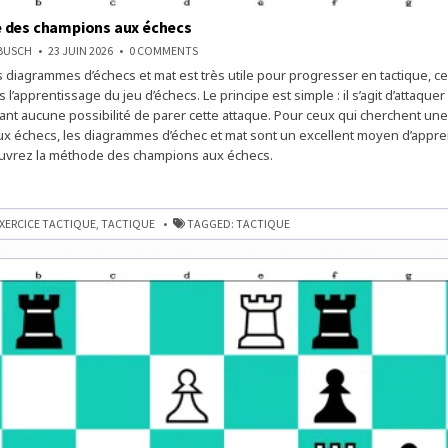
 des champions aux échecs
ON
NBUSCH
23 JUIN 2026
0 COMMENTS
LA
diagrammes d’échecs et mat est très utile pour progresser en tactique, ce
MÉTHODE
DES
 l’apprentissage du jeu d’échecs. Le principe est simple : il s’agit d’attaquer
CHAMPIONS
AUX
ssant aucune possibilité de parer cette attaque. Pour ceux qui cherchent un
ÉCHECS
x échecs, les diagrammes d’échec et mat sont un excellent moyen d’appre
ouvrez la méthode des champions aux échecs.
E
NS
XERCICE TACTIQUE
,
TACTIQUE
TAGGED:
TACTIQUE