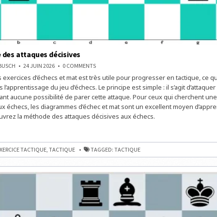
des attaques décisives
ON
NBUSCH
24 JUIN 2026
0 COMMENTS
LA
exercices d’échecs et mat est très utile pour progresser en tactique, ce qu
MÉTHODE
DES
 l’apprentissage du jeu d’échecs. Le principe est simple : il s’agit d’attaquer
ATTAQUES
DÉCISIVES
ssant aucune possibilité de parer cette attaque. Pour ceux qui cherchent un
x échecs, les diagrammes d’échec et mat sont un excellent moyen d’appre
ouvrez la méthode des attaques décisives aux échecs.
E
S
XERCICE TACTIQUE
,
TACTIQUE
TAGGED:
TACTIQUE