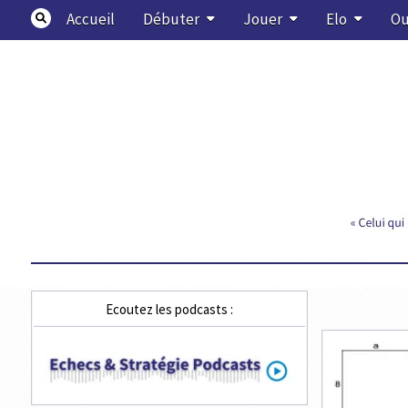
Skip
Accueil
Débuter
Jouer
Elo
Ou
to
content
Echecs & Stratégie
Ecoutez les podcasts :