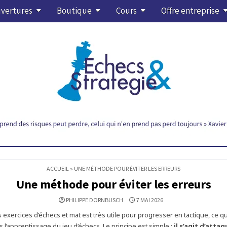
vertures
Boutique
Cours
Offre entreprise
ACCUEIL
»
UNE MÉTHODE POUR ÉVITER LES ERREURS
Une méthode pour éviter les erreurs
PHILIPPE DORNBUSCH
7 MAI 2026
exercices d’échecs et mat est très utile pour progresser en tactique, ce qu
 l’apprentissage du jeu d’échecs. Le principe est simple :
il s’agit d’attaq