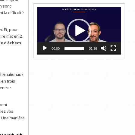
n sont
Lecteur
 la difficulté
vidéo
. Et, pour
re mat en 2,
ie d’échecs
.
00:00
01:36
nternationaux
 en trois
entrer
ment
arez vos
. Une manière