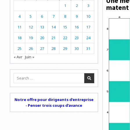
Une mét
1
2
3
matent 
4
5
6
7
8
9
10
11
12
13
14
15
16
17
18
19
20
21
22
23
24
25
26
27
28
29
30
31
« Avr
Juin »
Search
for:
Notre offre pour dirigeants d'entreprise
- Penser trois coups d'avance