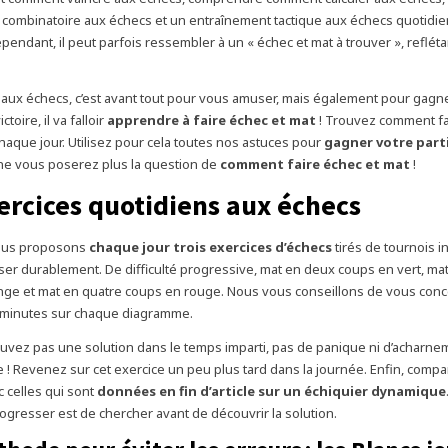
combinatoire aux échecs et un entraînement tactique aux échecs quotidie
pendant, il peut parfois ressembler à un « échec et mat à trouver », reflétant
 aux échecs, c’est avant tout pour vous amuser, mais également pour gagner
ctoire, il va falloir
apprendre à faire échec et mat
! Trouvez comment fai
chaque jour. Utilisez pour cela toutes nos astuces pour
gagner votre part
 ne vous poserez plus la question de
comment faire échec et mat
!
ercices quotidiens aux échecs
vous proposons
chaque jour trois exercices d’échecs
tirés de tournois i
er durablement. De difficulté progressive, mat en deux coups en vert, mat
ge et mat en quatre coups en rouge. Nous vous conseillons de vous conc
 minutes sur chaque diagramme.
ouvez pas une solution dans le temps imparti, pas de panique ni d’acharne
 ! Revenez sur cet exercice un peu plus tard dans la journée. Enfin, comp
c celles qui sont
données en fin d’article sur un échiquier dynamique
rogresser est de chercher avant de découvrir la solution.