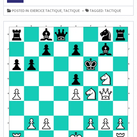
AUX
ÉCHECS
AVEC
POSTED IN:
EXERCICE TACTIQUE
,
TACTIQUE
TAGGED:
TACTIQUE
TALENT