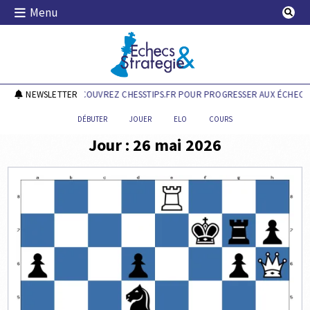
Skip
Menu
to
content
Echecs & Stratégie
NEWSLETTER
DÉCOUVREZ CHESSTIPS.FR POUR PROGRESSER AUX ÉCHECS !
DÉBUTER
JOUER
ELO
COURS
Jour :
26 mai 2026