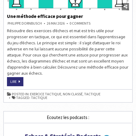
Une méthode efficace pour gagner
ON
PHILIPPE DORNBUSCH
26 MAI 2026
0 COMMENTS
UNE
Résoudre des exercices d’échecs et mat est très utile pour
MÉTHODE
EFFICACE
progresser en tactique, ce qui est essentiel dans l’apprentissage
POUR
GAGNER
du jeu d’échecs. Le principe est simple : il s’agit d’attaquer le roi
adverse en ne lui laissant aucune possibilité de parer cette
attaque. Pour ceux qui cherchent une astuce pour progresser aux
échecs, les diagrammes d’échec et mat sont un excellent moyen
d’apprendre à bien calculer. Découvrez une méthode efficace pour
gagner aux échecs.
UNE
LIRE
MÉTHODE
EFFICACE
POUR
POSTED IN:
EXERCICE TACTIQUE
,
NON CLASSÉ
,
TACTIQUE
GAGNER
TAGGED:
TACTIQUE
Ecoutez les podcasts :