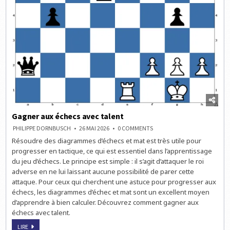
Gagner aux échecs avec talent
ON
PHILIPPE DORNBUSCH
26 MAI 2026
0 COMMENTS
GAGNER
Résoudre des diagrammes d’échecs et mat est très utile pour
AUX
ÉCHECS
progresser en tactique, ce qui est essentiel dans l’apprentissage
AVEC
TALENT
du jeu d’échecs. Le principe est simple : il s’agit d’attaquer le roi
adverse en ne lui laissant aucune possibilité de parer cette
attaque. Pour ceux qui cherchent une astuce pour progresser aux
échecs, les diagrammes d’échec et mat sont un excellent moyen
d’apprendre à bien calculer. Découvrez comment gagner aux
échecs avec talent.
GAGNER
LIRE