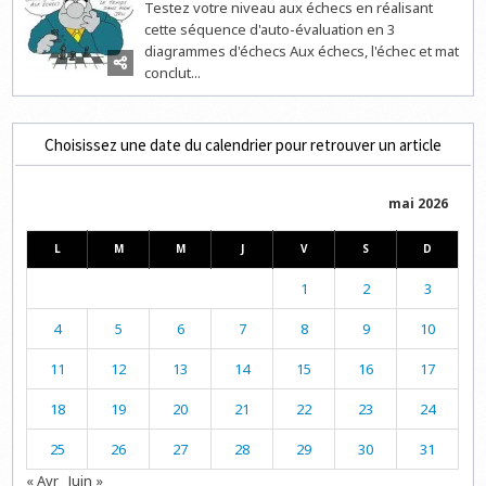
Testez votre niveau aux échecs en réalisant
cette séquence d'auto-évaluation en 3
diagrammes d'échecs Aux échecs, l'échec et mat
conclut...
Choisissez une date du calendrier pour retrouver un article
mai 2026
L
M
M
J
V
S
D
1
2
3
4
5
6
7
8
9
10
11
12
13
14
15
16
17
18
19
20
21
22
23
24
25
26
27
28
29
30
31
« Avr
Juin »