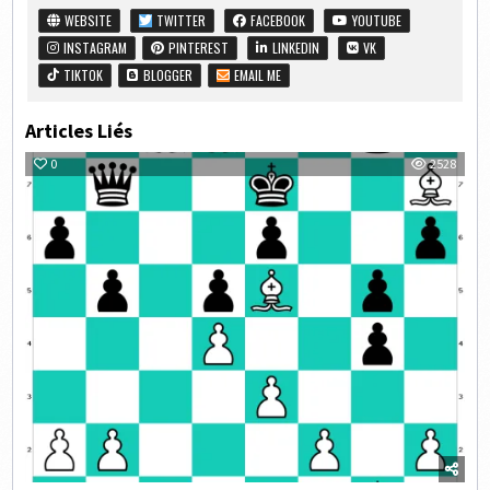
WEBSITE
TWITTER
FACEBOOK
YOUTUBE
INSTAGRAM
PINTEREST
LINKEDIN
VK
TIKTOK
BLOGGER
EMAIL ME
Articles Liés
0
2528