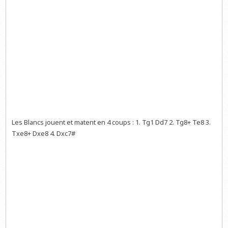
Les Blancs jouent et matent en 4 coups : 1. Tg1 Dd7 2. Tg8+ Te8 3.
Txe8+ Dxe8 4. Dxc7#