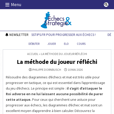
Skip
Menu
to
content
Echecs & Stratégie
DÉCOUVREZ CHESSTIPS.FR POUR PROGRESSER AUX ÉCHECS !
NEWSLETTER
DÉCOU
DÉBUTER
JOUER
ELO
COURS
ACCUEIL
»
LA MÉTHODE DU JOUEUR RÉFLÉCHI
La méthode du joueur réfléchi
PHILIPPE DORNBUSCH
10 MAI 2026
Résoudre des diagrammes d’échecs et mat est très utile pour
progresser en tactique, ce qui est essentiel dans l’apprentissage
du jeu d’échecs. Le principe est simple :
il s’agit d’attaquer le
Roi adverse en ne lui laissant aucune possibilité de parer
cette attaque.
Pour ceux qui cherchent une astuce pour
progresser aux échecs, les diagrammes d’échec et mat sont un
excellent moyen d’apprendre à bien calculer. Découvrez la