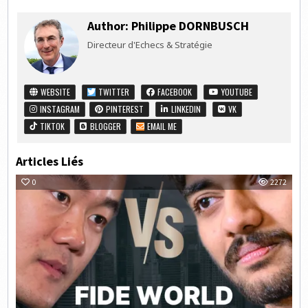
Author:
Philippe DORNBUSCH
Directeur d'Echecs & Stratégie
WEBSITE
TWITTER
FACEBOOK
YOUTUBE
INSTAGRAM
PINTEREST
LINKEDIN
VK
TIKTOK
BLOGGER
EMAIL ME
Articles Liés
0
2272