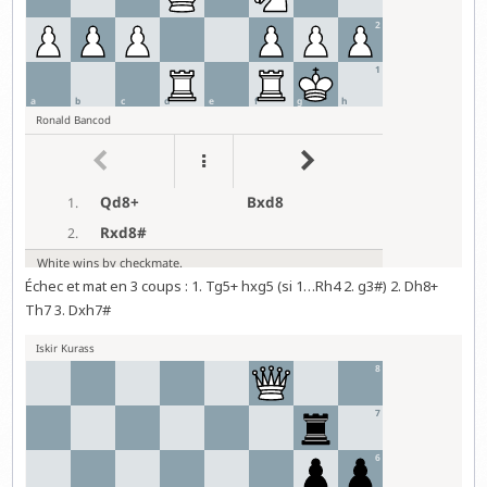
Échec et mat en 3 coups : 1. Tg5+ hxg5 (si 1…Rh4 2. g3#) 2. Dh8+
Th7 3. Dxh7#