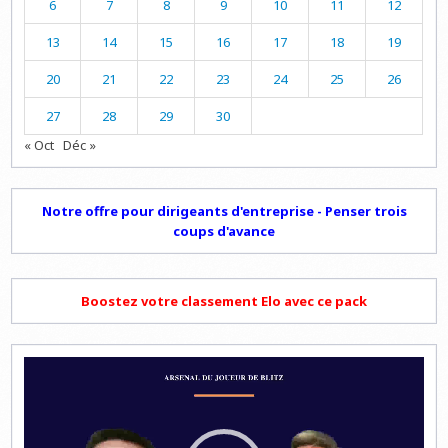
6
7
8
9
10
11
12
13
14
15
16
17
18
19
20
21
22
23
24
25
26
27
28
29
30
« Oct
Déc »
Notre offre pour dirigeants d'entreprise - Penser trois
coups d'avance
Boostez votre classement Elo avec ce pack
Lecteur
vidéo