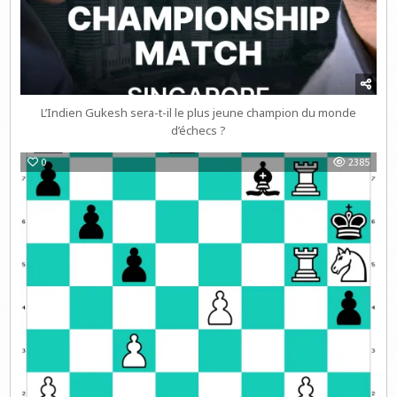
L’Indien Gukesh sera-t-il le plus jeune champion du monde
d’échecs ?
0
2385