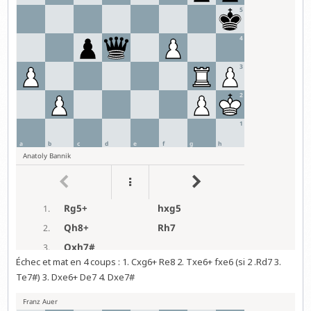
Échec et mat en 4 coups : 1. Cxg6+ Re8 2. Txe6+ fxe6 (si 2 .Rd7 3.
Te7#) 3. Dxe6+ De7 4. Dxe7#