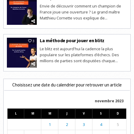
Envie de découvrir comment un champion de
France joue une ouverture ? Le grand maître
Matthieu Cornette vous explique de...
La méthode pour jouer en blitz
3
Le blitz est aujourd'hui la cadence la plus
populaire sur les plateformes d'échecs. Des
millions de parties sont disputées chaque...
Choisissez une date du calendrier pour retrouver un article
novembre 2023
L
M
M
J
V
S
D
1
2
3
4
5