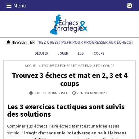
Skip
Menu
to
content
Echecs & Stratégie
NEWSLETTER
DÉCOUVREZ CHESSTIPS.FR POUR PROGRESSER AUX ÉCHECS !
DÉBUTER
JOUER
ELO
COURS
ACCUEIL
»
TROUVEZ 3 ÉCHECS ET MAT EN 2, 3 ET 4 COUPS
Trouvez 3 échecs et mat en 2, 3 et 4
coups
PHILIPPE DORNBUSCH
20 NOVEMBRE 2023
Les 3 exercices tactiques sont suivis
des solutions
Combiner aux échecs. Faire échec et mat est une idée assez
simple :
il s’agit d’attaquer le Roi adverse en ne lui laissant