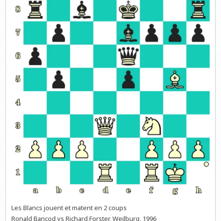
Les Blancs jouent et matent en 2 coups
Ronald Bancod vs Richard Forster, Weilburg, 1996