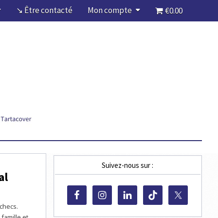
↘ Être contacté
Mon compte
€0.00
Suivez-nous sur :
al
échecs.
famille et