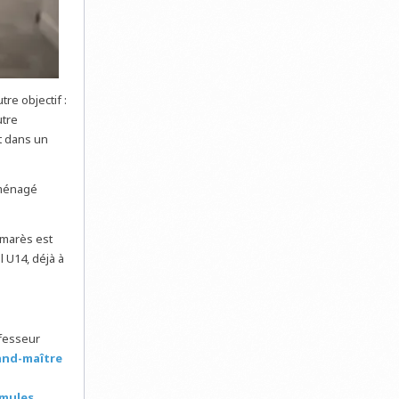
re objectif :
utre
t dans un
aménagé
lmarès est
 U14, déjà à
ofesseur
and-maître
rmules.