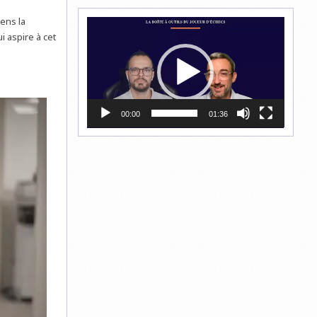
ens la
Lecteur
i aspire à cet
vidéo
00:00
01:36