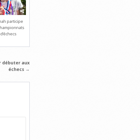
nah participe
championnats
 d’échecs
 débuter aux
échecs →