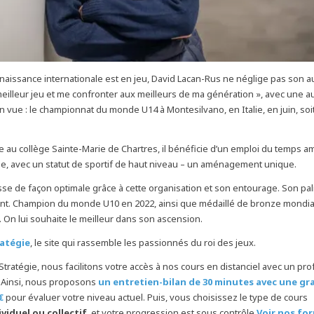
naissance internationale est en jeu, David Lacan-Rus ne néglige pas son aut
eilleur jeu et me confronter aux meilleurs de ma génération », avec une a
n vue : le championnat du monde U14 à Montesilvano, en Italie, en juin, soi
 au collège Sainte-Marie de Chartres, il bénéficie d’un emploi du temps 
e, avec un statut de sportif de haut niveau – un aménagement unique.
se de façon optimale grâce à cette organisation et son entourage. Son pa
t. Champion du monde U10 en 2022, ainsi que médaillé de bronze mondial
 On lui souhaite le meilleur dans son ascension.
ratégie
, le site qui rassemble les passionnés du roi des jeux.
Stratégie, nous facilitons votre accès à nos cours en distanciel avec un pr
 Ainsi, nous proposons
un entretien-bilan de 30 minutes avec une gr
€
pour évaluer votre niveau actuel. Puis, vous choisissez le type de cours
ividuel ou collectif
, et votre progression est sous contrôle
Voir nos fo