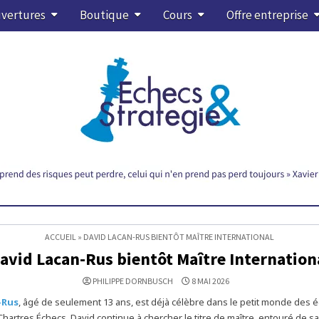
vertures
Boutique
Cours
Offre entreprise
ACCUEIL
»
DAVID LACAN-RUS BIENTÔT MAÎTRE INTERNATIONAL
avid Lacan-Rus bientôt Maître Internation
PHILIPPE DORNBUSCH
8 MAI 2026
-Rus
, âgé de seulement 13 ans, est déjà célèbre dans le petit monde des 
Chartres Échecs, David continue à chercher le titre de maître, entouré de sa 