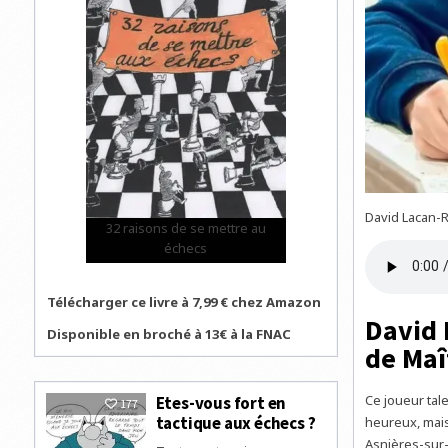
David Lacan-R
32 raisons de se mettre au
échecs
Télécharger ce livre à 7,99 € chez Amazon
David 
Disponible en broché à 13€ à la FNAC
de Maî
Ce joueur tale
Etes-vous fort en
177
tactique aux échecs ?
heureux, mais 
Asnières-sur-