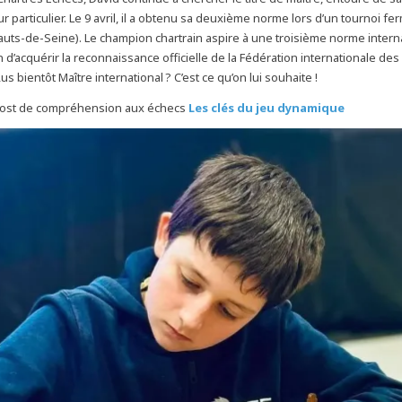
r particulier. Le 9 avril, il a obtenu sa deuxième norme lors d’un tournoi f
auts-de-Seine). Le champion chartrain aspire à une troisième norme intern
in d’acquérir la reconnaissance officielle de la Fédération internationale des
s bientôt Maître international ? C’est ce qu’on lui souhaite !
ost de compréhension aux échecs
Les clés du jeu dynamique