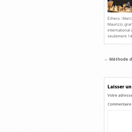
Échecs : Marc
Maurizzi, gra
international 
seulement 14
Navigat
← Méthode d
de
l’articl
Laisser u
Votre adresse
Commentair