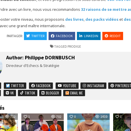
endre avec un livre, nous vous recommandons
32 raisons de se mettre 
ooster votre niveau, nous proposons
des livres
,
des packs vidéos
et
des
avec une grand maître internationale.
PARTAGER:
TWITTER
FACEBOOK
LINKEDIN
REDDIT
TAGGED
PRODIGE
Author:
Philippe DORNBUSCH
Directeur d'Echecs & Stratégie
TWITTER
FACEBOOK
YOUTUBE
INSTAGRAM
PINTERES
VK
TIKTOK
BLOGGER
EMAIL ME
és
712
1
702
0
1410
1