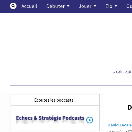
Skip
Accueil
Débuter
Jouer
Elo
Ou
to
content
Echecs & Stratégie
Ecoutez les podcasts :
D
David Lacan
Licencié au C’