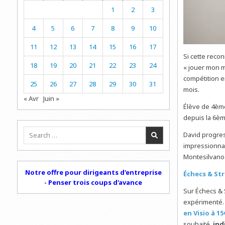
1
2
3
4
5
6
7
8
9
10
11
12
13
14
15
16
17
Si cette recon
18
19
20
21
22
23
24
« jouer mon m
compétition e
25
26
27
28
29
30
31
mois.
« Avr
Juin »
Élève de 4ème
depuis la 6èm
Search
David progres
for:
impressionnan
Montesilvano.
Notre offre pour dirigeants d'entreprise
Échecs & St
- Penser trois coups d'avance
Sur Échecs & 
expérimenté.
en Visio à 15
souhaité,
ind