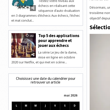
Testez votre niveau aux
échecs en réalisant cette
Désormais, un
séquence d'auto-évaluation
troisième norm
en 3 diagrammes d'échecs Aux échecs, l'échec
objectif depu
et mat conclut...
Sélecti
Top 5 des applications
182
pour apprendre et
jouer aux échecs
La série Le Jeu de la dame,
mise en ligne en octobre
2020 sur Netflix, et qui met en scène...
Choisissez une date du calendrier pour
retrouver un article
mai 2026
L
M
M
J
V
S
D