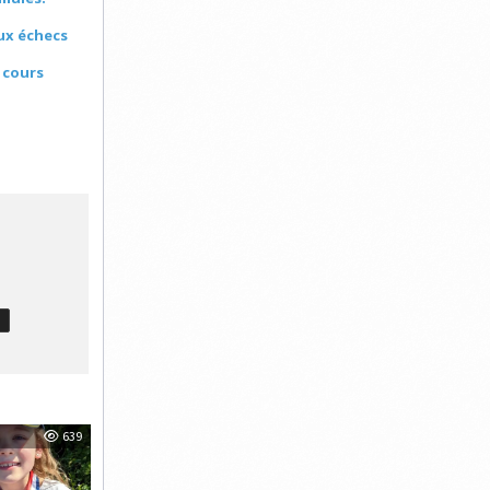
aux échecs
 cours
T
639