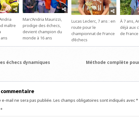
’Andria
Marc’Andria Maurizzi,
Lucas Leclerc, 7 ans : en
À 7 ans, A
nd maître
prodige des échecs,
route pour le
déjà aux 
à
devient champion du
championnat de France
de France
 ans
monde à 16 ans
d’échecs
ion
es échecs dynamiques
Méthode complète pour
e
n commentaire
 e-mail ne sera pas publiée.
Les champs obligatoires sont indiqués avec
*
e
*