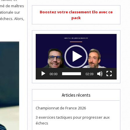
ermé de maîtres
Boostez votre classement Elo avec ce
ationale sur
pack
 échecs. Alors,
Lecteur
vidéo
00:00
02:09
Articles récents
Championnat de France 2026
3 exercices tactiques pour progresser aux
échecs