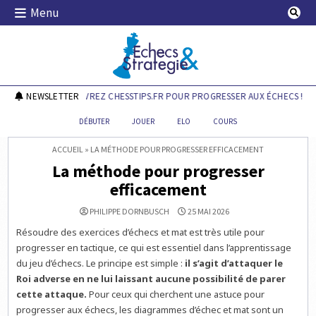
Skip
Menu
to
content
Echecs & Stratégie
NEWSLETTER
DÉCOUVREZ CHESSTIPS.FR POUR PROGRESSER AUX ÉCHECS !
DÉBUTER
JOUER
ELO
COURS
ACCUEIL
»
LA MÉTHODE POUR PROGRESSER EFFICACEMENT
La méthode pour progresser
efficacement
PHILIPPE DORNBUSCH
25 MAI 2026
Résoudre des exercices d’échecs et mat est très utile pour
progresser en tactique, ce qui est essentiel dans l’apprentissage
du jeu d’échecs. Le principe est simple :
il s’agit d’attaquer le
Roi adverse en ne lui laissant aucune possibilité de parer
cette attaque.
Pour ceux qui cherchent une astuce pour
progresser aux échecs, les diagrammes d’échec et mat sont un