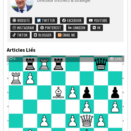
Directeur d'Echecs & Stratégie
WEBSITE
TWITTER
FACEBOOK
YOUTUBE
INSTAGRAM
PINTEREST
LINKEDIN
VK
TIKTOK
BLOGGER
EMAIL ME
Articles Liés
0
1763