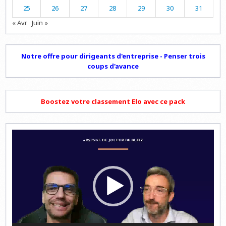
25
26
27
28
29
30
31
« Avr
Juin »
Notre offre pour dirigeants d'entreprise - Penser trois
coups d'avance
Boostez votre classement Elo avec ce pack
Lecteur
vidéo