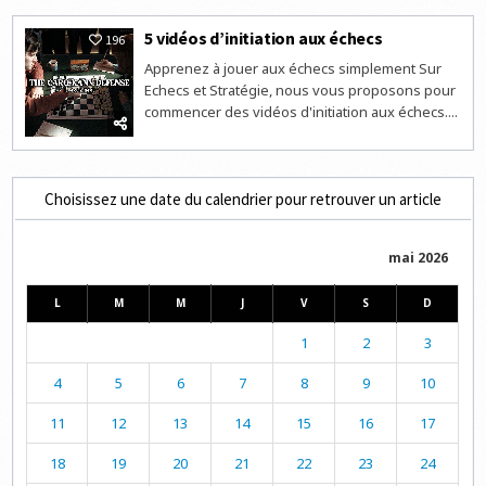
5 vidéos d’initiation aux échecs
196
Apprenez à jouer aux échecs simplement Sur
Echecs et Stratégie, nous vous proposons pour
commencer des vidéos d'initiation aux échecs....
Choisissez une date du calendrier pour retrouver un article
mai 2026
L
M
M
J
V
S
D
1
2
3
4
5
6
7
8
9
10
11
12
13
14
15
16
17
18
19
20
21
22
23
24