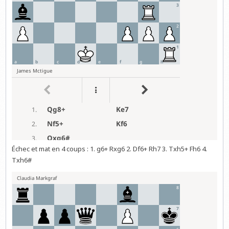
Échec et mat en 4 coups : 1. g6+ Rxg6 2. Df6+ Rh7 3. Txh5+ Fh6 4.
Txh6#