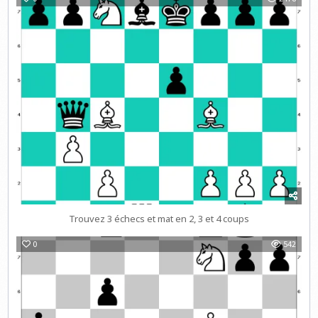
Trouvez 3 échecs et mat en 2, 3 et 4 coups
0
542