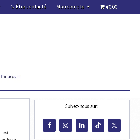
↘ Être contacté
Mon compte
€0.00
Suivez-nous sur :
i est
uer le roi