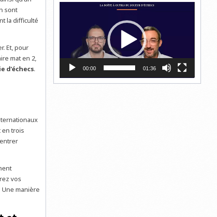
Lecteur
n sont
vidéo
 la difficulté
. Et, pour
re mat en 2,
ie d’échecs
.
00:00
01:36
nternationaux
 en trois
entrer
ment
arez vos
. Une manière