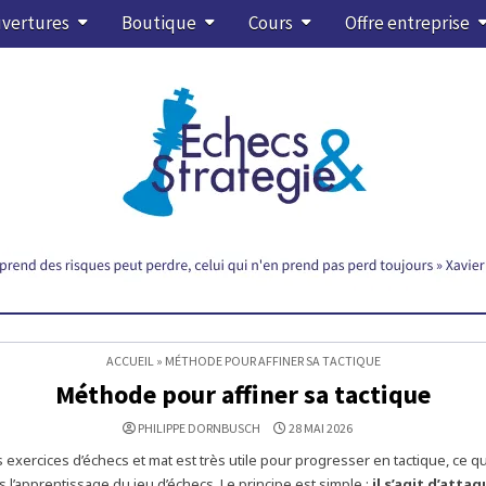
vertures
Boutique
Cours
Offre entreprise
ACCUEIL
»
MÉTHODE POUR AFFINER SA TACTIQUE
Méthode pour affiner sa tactique
PHILIPPE DORNBUSCH
28 MAI 2026
exercices d’échecs et mat est très utile pour progresser en tactique, ce qu
 l’apprentissage du jeu d’échecs. Le principe est simple :
il s’agit d’attaq