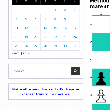
Méthode 
L
M
M
J
V
S
D
matent 
1
2
3
4
5
6
7
8
9
10
11
12
13
14
15
16
17
18
19
20
21
22
23
24
25
26
27
28
29
30
31
« Avr
Juin »
Search
for:
Notre offre pour dirigeants d'entreprise
- Penser trois coups d'avance