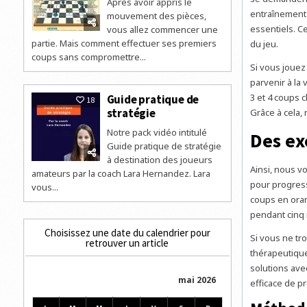
Après avoir appris le
entraînement 
mouvement des pièces,
essentiels. Ce
vous allez commencer une
partie. Mais comment effectuer ses premiers
du jeu.
coups sans compromettre...
Si vous jouez
parvenir à la vi
3 et 4 coups 
Guide pratique de
18
stratégie
Grâce à cela,
Notre pack vidéo intitulé
Des ex
Guide pratique de stratégie
à destination des joueurs
Ainsi, nous 
amateurs par la coach Lara Hernandez. Lara
pour progress
vous...
coups en oran
pendant cinq
Choisissez une date du calendrier pour
Si vous ne tr
retrouver un article
thérapeutique
solutions ave
mai 2026
efficace de p