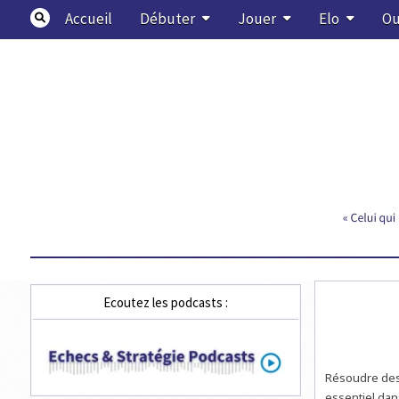
Skip
Accueil
Débuter
Jouer
Elo
Ou
to
content
Echecs & Stratégie
Ecoutez les podcasts :
Résoudre des 
essentiel dans