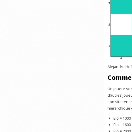
Alejandro Hof
Comment
Un joueur se v
d’autres joue
son site tenan
hiérarchique 
Elo = 1000
Elo = 1600
Elo = 2000