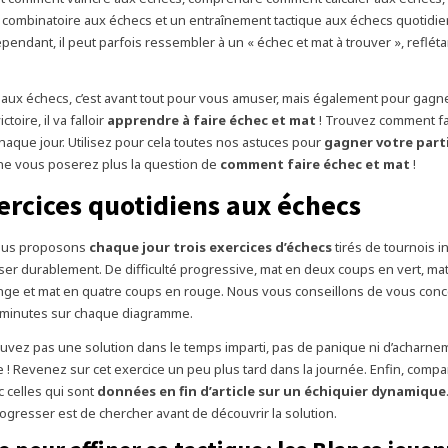
combinatoire aux échecs et un entraînement tactique aux échecs quotidie
pendant, il peut parfois ressembler à un « échec et mat à trouver », reflétant
 aux échecs, c’est avant tout pour vous amuser, mais également pour gagner
ctoire, il va falloir
apprendre à faire échec et mat
! Trouvez comment fai
chaque jour. Utilisez pour cela toutes nos astuces pour
gagner votre part
 ne vous poserez plus la question de
comment faire échec et mat
!
ercices quotidiens aux échecs
vous proposons
chaque jour trois exercices d’échecs
tirés de tournois i
er durablement. De difficulté progressive, mat en deux coups en vert, mat
ge et mat en quatre coups en rouge. Nous vous conseillons de vous conc
 minutes sur chaque diagramme.
ouvez pas une solution dans le temps imparti, pas de panique ni d’acharne
 ! Revenez sur cet exercice un peu plus tard dans la journée. Enfin, comp
c celles qui sont
données en fin d’article sur un échiquier dynamique
rogresser est de chercher avant de découvrir la solution.