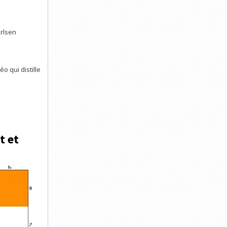
rlsen
o qui distille
t et