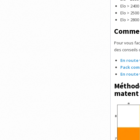
Elo > 2400
Elo > 2500
Elo > 280
Comment
Pour vous fac
des conseils 
En route 
Pack com
En route 
Méthode 
matent 