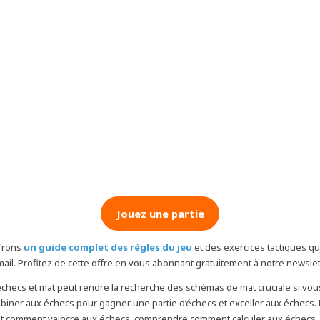
Jouez une partie
frons
un guide complet des règles du jeu
et des exercices tactiques qu
mail. Profitez de cette offre en vous abonnant gratuitement à notre newslet
 échecs et mat peut rendre la recherche des schémas de mat cruciale si vo
ner aux échecs pour gagner une partie d’échecs et exceller aux échecs. 
 comment vaincre aux échecs, comprendre comment calculer aux échecs, a