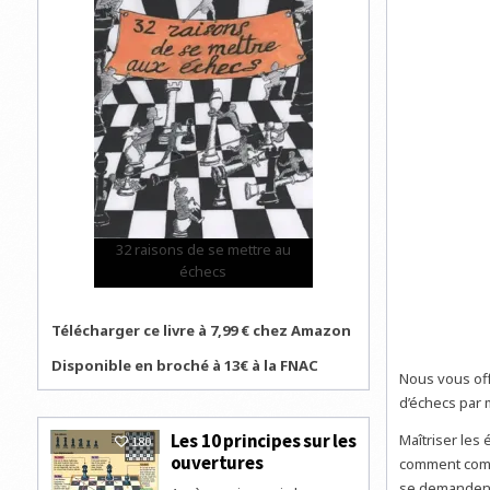
32 raisons de se mettre au
échecs
Télécharger ce livre à 7,99 € chez Amazon
Disponible en broché à 13€ à la FNAC
Nous vous of
d’échecs par 
Les 10 principes sur les
Maîtriser les
180
ouvertures
comment combi
se demandent