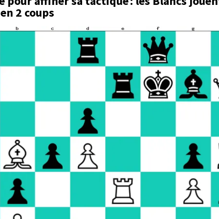
pour affiner sa tactique : les Blancs jouen
en 2 coups