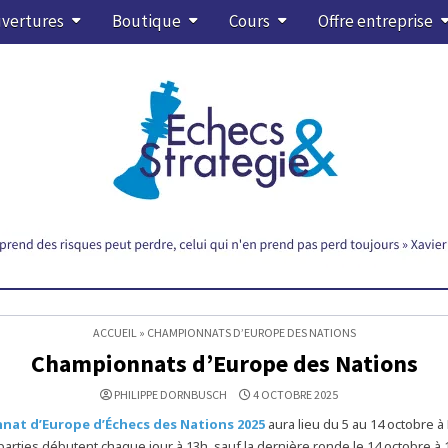
vertures
Boutique
Cours
Offre entreprise
ACCUEIL
»
CHAMPIONNATS D’EUROPE DES NATIONS
Championnats d’Europe des Nations
PHILIPPE DORNBUSCH
4 OCTOBRE 2025
at d’Europe d’Échecs des Nations 2025
aura lieu du 5 au 14 octobre à
parties débutent chaque jour à 13h, sauf la dernière ronde le 14 octobre à 