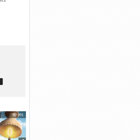
hecs
T
991