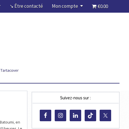
↘ Être contacté
Mon compte
€0.00
Suivez-nous sur :
 Batoumi, en
10 heures. Le