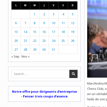
L
M
M
J
V
S
D
1
2
3
4
5
6
7
8
9
10
11
12
13
14
15
16
17
18
19
20
21
22
23
24
25
26
27
28
29
30
31
« Sep
Nov »
Search
for:
Marc’Andria M
Chess Club, s
Notre offre pour dirigeants d'entreprise
en un véritab
- Penser trois coups d'avance
l’aide de son