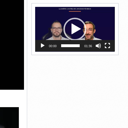
Lecteur
vidéo
00:00
01:36