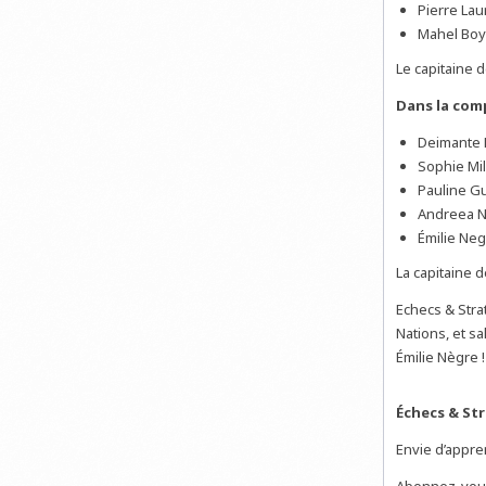
Pierre Lau
Mahel Boy
Le capitaine 
Dans la comp
Deimante 
Sophie Mil
Pauline G
Andreea N
Émilie Ne
La capitaine d
Echecs & Str
Nations, et sa
Émilie Nègre !
Échecs & St
Envie d’appr