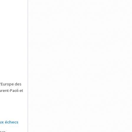
d’Europe des
urent-Paoli et
aux échecs