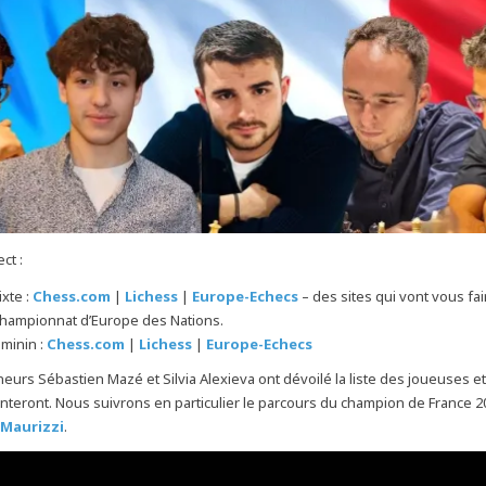
ct :
xte :
Chess.com
|
Lichess
|
Europe-Echecs
– des sites qui vont vous fai
Championnat d’Europe des Nations.
minin :
Chess.com
|
Lichess
|
Europe-Echecs
neurs Sébastien Mazé et Silvia Alexieva ont dévoilé la liste des joueuses e
teront. Nous suivrons en particulier le parcours du champion de France 2
 Maurizzi
.