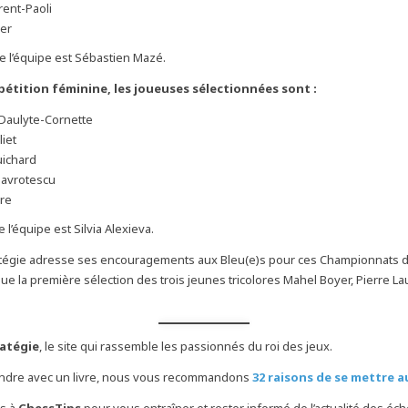
rent-Paoli
er
de l’équipe est Sébastien Mazé.
étition féminine, les joueuses sélectionnées sont :
Daulyte-Cornette
liet
uichard
avrotescu
gre
e l’équipe est Silvia Alexieva.
atégie adresse ses encouragements aux Bleu(e)s pour ces Championnats 
lue la première sélection des trois jeunes tricolores Mahel Boyer, Pierre La
ratégie
, le site qui rassemble les passionnés du roi des jeux.
endre avec un livre, nous vous recommandons
32 raisons de se mettre 