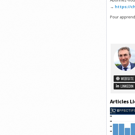
Abonnez-vou
→
https://c
Pour apprendr
WEBSITE
LINKEDIN
Articles Li
0