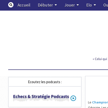
Skip
Accueil
Débuter
Jouer
Elo
Ou
to
content
Echecs & Stratégie
Ecoutez les podcasts :
Le
Championn
Géorgie. Les 