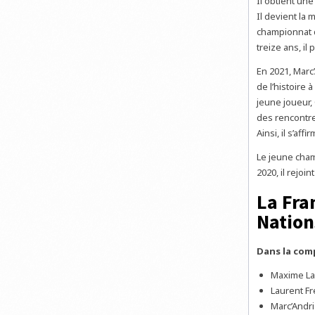
Il obtient une
Il devient la
championnat d
treize ans, il
En 2021, Marc
de l’histoire 
jeune joueur,
des rencontr
Ainsi, il s’a
Le jeune cham
2020, il rejoi
La Fra
Nation
Dans la comp
Maxime L
Laurent Fr
Marc’Andri