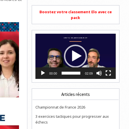
Boostez votre classement Elo avec ce
pack
Lecteur
vidéo
00:00
02:09
Articles récents
Championnat de France 2026
3 exercices tactiques pour progresser aux
échecs