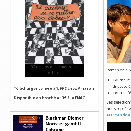
32 raisons de se mettre au
Parties en dire
échecs
Tournoi mi
direct ce 
Télécharger ce livre à 7,99 € chez Amazon
Tournoi fé
Disponible en broché à 13€ à la FNAC
Les sélection
nous représen
Marc’Andria
Blackmar-Diemer
12
Morra et gambit
Cokrane