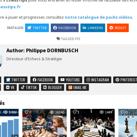
s à
ChessTips
pour vous entraîner et rester informé de l’actualité des éc
hesstips.fr
e à jouer et progresser, consultez
notre catalogue de packs vidéos
.
PARTAGER:
TWITTER
FACEBOOK
LINKEDIN
REDDIT
TAGGED
FFE
Author:
Philippe DORNBUSCH
Directeur d'Echecs & Stratégie
TWITTER
FACEBOOK
YOUTUBE
INSTAGRAM
PINTERES
VK
TIKTOK
BLOGGER
EMAIL ME
és
3416
0
16240
1
1434
0