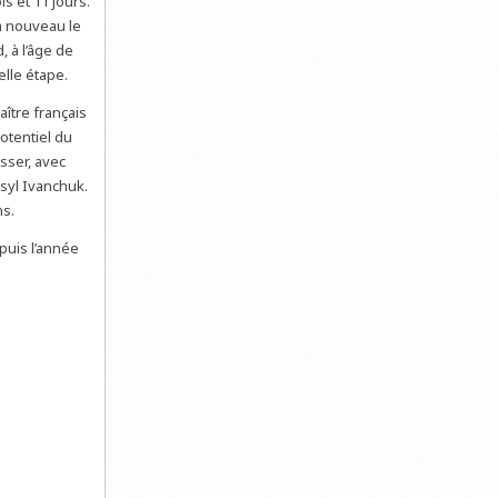
is et 11 jours.
à nouveau le
 à l’âge de
elle étape.
ître français
potentiel du
sser, avec
syl Ivanchuk.
ns.
puis l’année