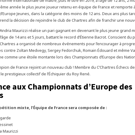
 norme internationale de maître, puis le titre en 2019, à l’âge de 12 ans, 2 mo
 même année le plus jeune joueur retenu en équipe de France et remporte 
’Europe Jeunes, dans la catégorie des moins de 12 ans. Deux ans plus tard,
 prend la décision de rejoindre le club de Chartres afin de franchir une nouv
’Andria Maurizzi réalise un pari gagnant en devenant le plus jeune grand ma
à l’âge de 14 ans et 5 jours, battant le record d’Étienne Bacrot. Conscient du 
 Chartres a organisé de nombreux événements pour l’encourager à progre
es contre Zoltan Medvegy, Sergey Fedorchuk, Romain Édouard et même Va
ffirme comme une étoile montante lors des Championnats d’Europe des Natio
pion de France rejoint un nouveau club ! Membre du C’Chartres Échecs de
nt le prestigieux collectif de l’Échiquier du Roy René.
nce aux Championnats d’Europe des
s
étition mixte, l’Équipe de France sera composée de :
agarde
essinet
a Maurizzi