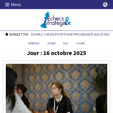
Skip
Menu
to
content
Echecs & Stratégie
NEWSLETTER
DÉCOUVREZ CHESSTIPS.FR POUR PROGRESSER AUX ÉCHECS !
DÉBUTER
JOUER
ELO
COURS
Jour :
16 octobre 2025