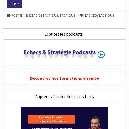
MUSCLER
LIRE
SA
STRATÉGIE
AUX
POSTED IN:
EXERCICE TACTIQUE
,
TACTIQUE
TAGGED:
TACTIQUE
ÉCHECS
Ecoutez les podcasts :
Découvrez nos formations en vidéo
Apprenez à créer des plans forts