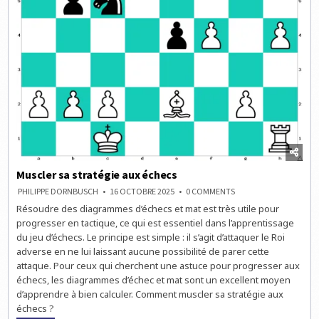
Muscler sa stratégie aux échecs
ON
PHILIPPE DORNBUSCH
16 OCTOBRE 2025
0 COMMENTS
MUSCLER
Résoudre des diagrammes d’échecs et mat est très utile pour
SA
STRATÉGIE
progresser en tactique, ce qui est essentiel dans l’apprentissage
AUX
ÉCHECS
du jeu d’échecs. Le principe est simple : il s’agit d’attaquer le Roi
adverse en ne lui laissant aucune possibilité de parer cette
attaque. Pour ceux qui cherchent une astuce pour progresser aux
échecs, les diagrammes d’échec et mat sont un excellent moyen
d’apprendre à bien calculer. Comment muscler sa stratégie aux
échecs ?