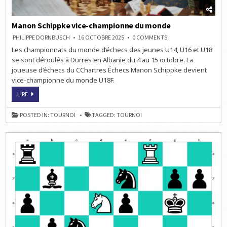
Manon Schippke vice-championne du monde
ON
PHILIPPE DORNBUSCH
16 OCTOBRE 2025
0 COMMENTS
MANON
Les championnats du monde d’échecs des jeunes U14, U16 et U18
SCHIPPKE
VICE-
se sont déroulés à Durrës en Albanie du 4 au 15 octobre. La
CHAMPIONNE
DU
joueuse d’échecs du CChartres Échecs Manon Schippke devient
MONDE
vice-championne du monde U18F.
MANON
LIRE
SCHIPPKE
VICE-
CHAMPIONNE
POSTED IN:
TOURNOI
TAGGED:
TOURNOI
DU
MONDE