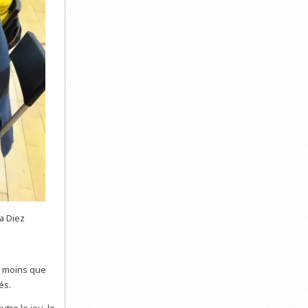
a Diez
e moins que
és.
tre le jeu, le