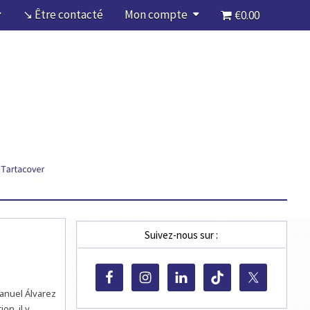
↘ Être contacté
Mon compte
€0.00
Suivez-nous sur :
Manuel Álvarez
n, il y