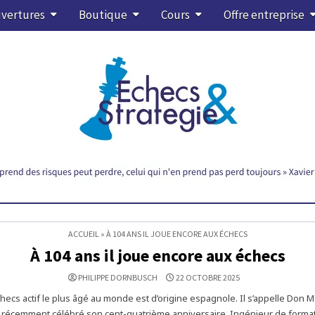
vertures
Boutique
Cours
Offre entreprise
ACCUEIL
»
À 104 ANS IL JOUE ENCORE AUX ÉCHECS
À 104 ans il joue encore aux échecs
PHILIPPE DORNBUSCH
22 OCTOBRE 2025
checs actif le plus âgé au monde est d’origine espagnole. Il s’appelle Don 
 récemment célébré son cent-quatrième anniversaire. Ingénieur de formatio