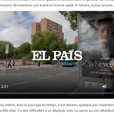
moyens de maintenir son esprit en bonne santé. À 104 ans, il joue encore 
t lui-même, avec le passage du temps, il est devenu quelque peu malenten
qu’elle était. Il a des difficultés à se déplacer avec sa canne ou son déambul