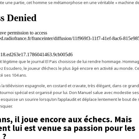
ute une partie, cet homme se métamorphose en une véritable « machine de
 fait légitime que le journal El Pais choisisse de lui rendre hommage. Homma
z Escudero, le joueur d’échecs le plus âgé encore en activité au monde. Ce
êté ses 104 ans.
r à la télévision espagnole, en costard et cravate, très élégant, dans ce gra
tournoi spécial est organisé pour lui. Don Manuel salue avec modestie ses
squisse un sourire lorsqu’on l’applaudit et déplace lentement le bout de 
hiquier.
ans, il joue encore aux échecs. Mais
t lui est venue sa passion pour les
 ?