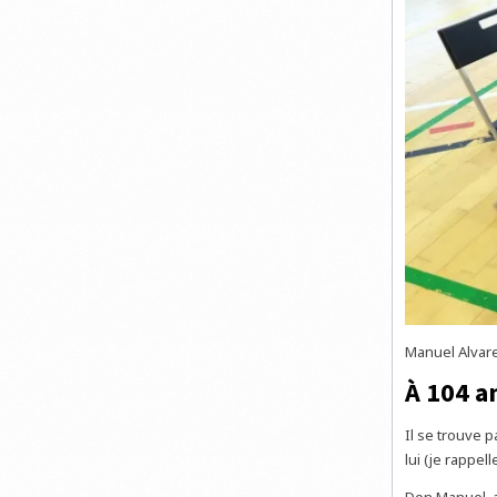
Manuel Alvare
À 104 an
Il se trouve 
lui (je rappel
Don Manuel, au