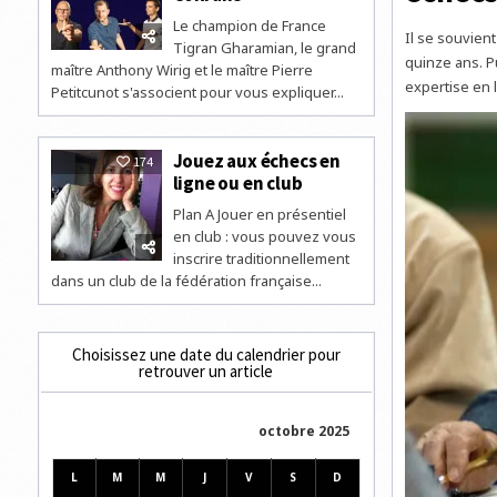
Le champion de France
Il se souvient
Tigran Gharamian, le grand
quinze ans. P
maître Anthony Wirig et le maître Pierre
expertise en 
Petitcunot s'associent pour vous expliquer...
Jouez aux échecs en
174
ligne ou en club
Plan A Jouer en présentiel
en club : vous pouvez vous
inscrire traditionnellement
dans un club de la fédération française...
Choisissez une date du calendrier pour
retrouver un article
octobre 2025
L
M
M
J
V
S
D