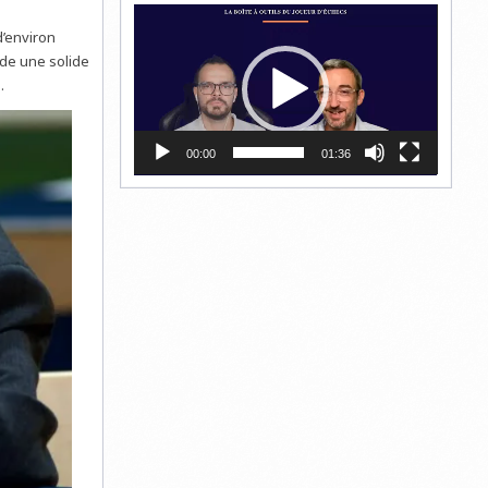
Lecteur
vidéo
d’environ
ède une solide
.
00:00
01:36