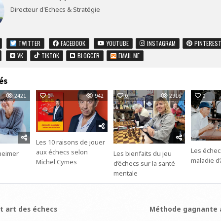
Directeur d'Echecs & Stratégie
TWITTER
FACEBOOK
YOUTUBE
INSTAGRAM
PINTERES
VK
TIKTOK
BLOGGER
EMAIL ME
és
2421
0
942
0
2916
0
Les 10 raisons de jouer
Les échecs
aux échecs selon
heimer
Les bienfaits du jeu
maladie d
Michel Cymes
d’échecs sur la santé
mentale
ion
 art des échecs
Méthode gagnante 