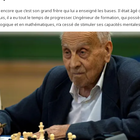
 encore que c’est son grand frère qui lui a enseigné les bases. Il était âgé 
uis, il a eu tout le temps de progresser. L’ingénieur de formation, qui poss
logique et en mathématiques, n’a cessé de stimuler ses capacités mentales