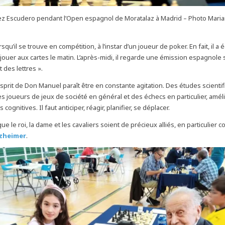
z Escudero pendant l’Open espagnol de Moratalaz à Madrid – Photo Maria
squ’il se trouve en compétition, à l’instar d’un joueur de poker. En fait, il 
jouer aux cartes le matin. L’après-midi, il regarde une émission espagnole
t des lettres ».
esprit de Don Manuel paraît être en constante agitation. Des études scientif
es joueurs de jeux de société en général et des échecs en particulier, amél
 cognitives. Il faut anticiper, réagir, planifier, se déplacer.
que le roi, la dame et les cavaliers soient de précieux alliés, en particulier 
lzheimer
.