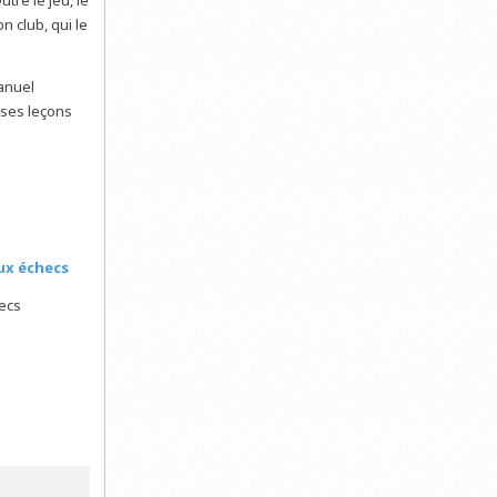
n club, qui le
Manuel
uses leçons
aux échecs
hecs