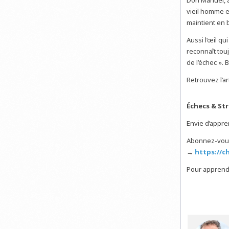
vieil homme e
maintient en 
Aussi l’œil qu
reconnaît tou
de l’échec ». 
Retrouvez l’ar
Échecs & St
Envie d’appr
Abonnez-vou
→
https://c
Pour apprendr