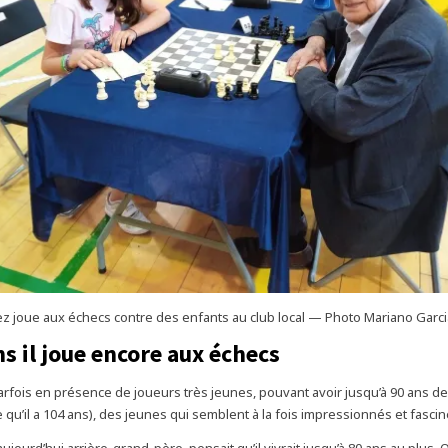
z joue aux échecs contre des enfants au club local — Photo Mariano Garci
s il joue encore aux échecs
parfois en présence de joueurs très jeunes, pouvant avoir jusqu’à 90 ans d
le qu’il a 104 ans), des jeunes qui semblent à la fois impressionnés et fascin
jourd’hui arrière-grand-père, pensait qu’il vivrait jusqu’à 80 ans au plus. Ou