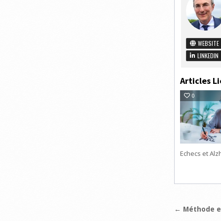
WEBSITE
LINKEDIN
Articles Li
0
Echecs et Alz
Navigat
← Méthode et