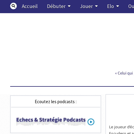
Skip
Accueil
Débuter
Jouer
Elo
Ou
to
content
Echecs & Stratégie
Ecoutez les podcasts :
Le joueur d’é
Escudero et a