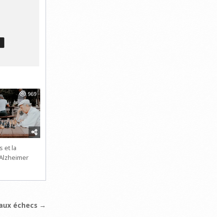
T
969
 et la
’Alzheimer
aux échecs →