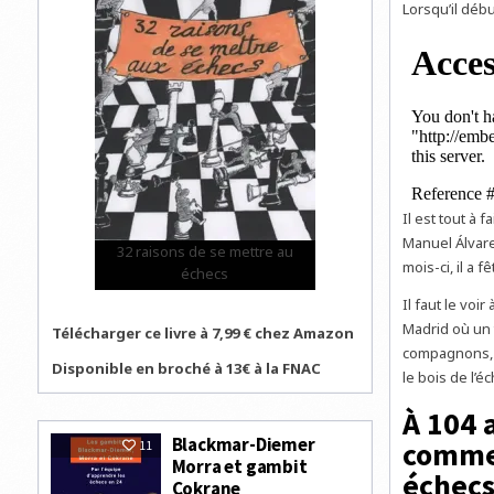
Lorsqu’il déb
Il est tout à
Manuel Álvare
32 raisons de se mettre au
mois-ci, il a f
échecs
Il faut le voi
Madrid où un 
Télécharger ce livre à 7,99 € chez Amazon
compagnons, e
Disponible en broché à 13€ à la FNAC
le bois de l’éc
À 104 
Blackmar-Diemer
commen
11
Morra et gambit
échecs
Cokrane