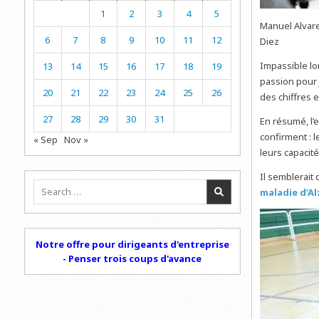
1
2
3
4
5
Manuel Alvare
6
7
8
9
10
11
12
Diez
Impassible lor
13
14
15
16
17
18
19
passion pour 
20
21
22
23
24
25
26
des chiffres e
27
28
29
30
31
En résumé, l’
confirment : l
« Sep
Nov »
leurs capacités
Il semblerait 
Search
maladie d’A
for:
Notre offre pour dirigeants d'entreprise
- Penser trois coups d'avance