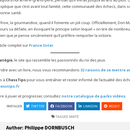
xplique que c’est avant tout l’amitié, cette communauté des échecs, dans so
bonne santé.
i frise, la gourmandise, quand il fomente un joli coup. Officiellement, Don 
jours sa défaite, en évoquant le principe selon lequel « on tire de nombre
Bien que je pense sincèrement qu’il préfère remporter la victoire.
ticle complet sur
France Inter
ratégie
, le site qui rassemble les passionnés du roi des jeux.
endre avec un livre, nous vous recommandons
32 raisons de se mettre 
s à
ChessTips
pour vous entraîner et rester informé de l’actualité des éc
hesstips.fr
e à jouer et progresser, consultez
notre catalogue de packs vidéos
.
PARTAGER:
TWITTER
FACEBOOK
LINKEDIN
REDDIT
TAGGED
SANTÉ
Author:
Philippe DORNBUSCH