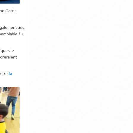
no Garcia
a également une
 semblable à «
iques le
ioreraient
contre
la