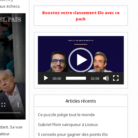
aux échecs.
Boostez votre classement Elo avec ce
pack
Lecteur
vidéo
00:00
02:09
Articles récents
Ce puzzle piège tout le monde
Gabriel Flom vainqueur à Lisieux
dant. Sa vue
ateur.
5 conseils pour gagner des points Elo