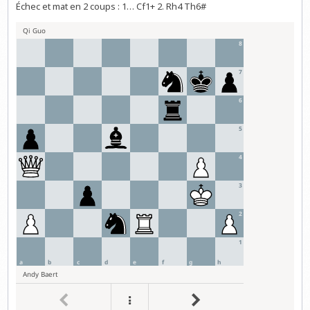
Échec et mat en 2 coups : 1… Cf1+ 2. Rh4 Th6#