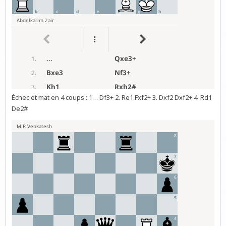
Échec et mat en 4 coups : 1… Df3+ 2. Re1 Fxf2+ 3. Dxf2 Dxf2+ 4. Rd1
De2#