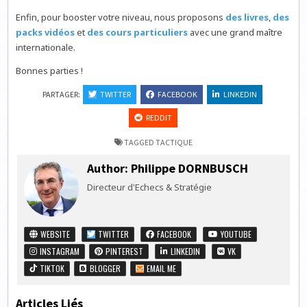
Enfin, pour booster votre niveau, nous proposons
des livres
,
des
packs vidéos
et
des cours particuliers
avec une grand maître
internationale.
Bonnes parties !
PARTAGER:
TWITTER
FACEBOOK
LINKEDIN
REDDIT
TAGGED
TACTIQUE
Author:
Philippe DORNBUSCH
Directeur d'Echecs & Stratégie
WEBSITE
TWITTER
FACEBOOK
YOUTUBE
INSTAGRAM
PINTEREST
LINKEDIN
VK
TIKTOK
BLOGGER
EMAIL ME
Articles Liés