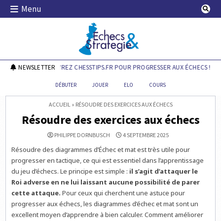
Skip
Menu
to
content
Echecs & Stratégie
NEWSLETTER
DÉCOUVREZ CHESSTIPS.FR POUR PROGRESSER AUX ÉCHECS !
DÉBUTER
JOUER
ELO
COURS
ACCUEIL
»
RÉSOUDRE DES EXERCICES AUX ÉCHECS
Résoudre des exercices aux échecs
PHILIPPE DORNBUSCH
4 SEPTEMBRE 2025
Résoudre des diagrammes d’Échec et mat est très utile pour
progresser en tactique, ce qui est essentiel dans l’apprentissage
du jeu d’échecs. Le principe est simple :
il s’agit d’attaquer le
Roi adverse en ne lui laissant aucune possibilité
de parer
cette attaque.
Pour ceux qui cherchent une astuce pour
progresser aux échecs, les diagrammes d’échec et mat sont un
excellent moyen d’apprendre à bien calculer. Comment améliorer