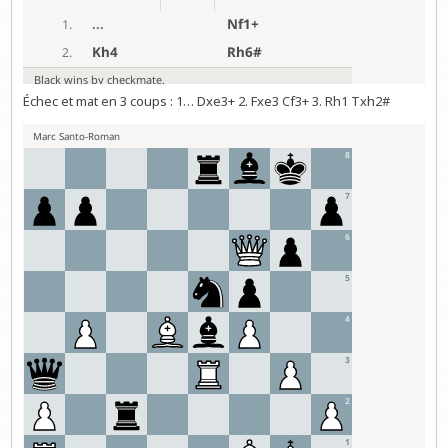
Échec et mat en 3 coups : 1… Dxe3+ 2. Fxe3 Cf3+ 3. Rh1 Txh2#