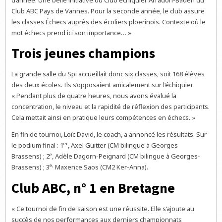
Club ABC Pays de Vannes. Pour la seconde année, le club assure
les classes Échecs auprès des écoliers ploerinois. Contexte où le
mot échecs prend ici son importance… »
Trois jeunes champions
La grande salle du Spi accueillait donc six classes, soit 168 élèves
des deux écoles. Ils s’opposaient amicalement sur l’échiquier.
« Pendant plus de quatre heures, nous avons évalué la
concentration, le niveau et la rapidité de réflexion des participants.
Cela mettait ainsi en pratique leurs compétences en échecs. »
En fin de tournoi, Loïc David, le coach, a annoncé les résultats. Sur
er
le podium final : 1
, Axel Guitter (CM bilingue à Georges
e
Brassens) ; 2
, Adèle Dagorn-Peignard (CM bilingue à Georges-
e,
Brassens) ; 3
Maxence Saos (CM2 Ker-Anna).
Club ABC, n° 1 en Bretagne
« Ce tournoi de fin de saison est une réussite. Elle s’ajoute au
succès de nos performances aux derniers championnats