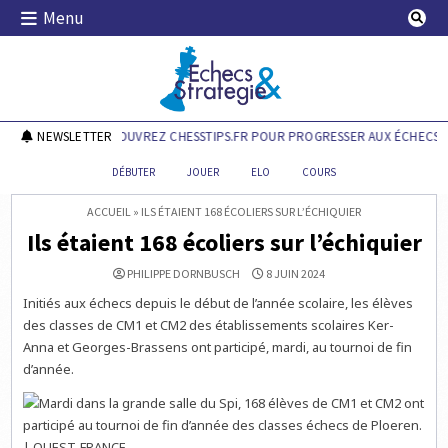
Skip
Menu
to
content
Echecs & Stratégie
NEWSLETTER
DÉCOUVREZ CHESSTIPS.FR POUR PROGRESSER AUX ÉCHECS !
DÉBUTER
JOUER
ELO
COURS
ACCUEIL
»
ILS ÉTAIENT 168 ÉCOLIERS SUR L’ÉCHIQUIER
Ils étaient 168 écoliers sur l’échiquier
PHILIPPE DORNBUSCH
8 JUIN 2024
Initiés aux échecs depuis le début de l’année scolaire, les élèves
des classes de CM1 et CM2 des établissements scolaires Ker-
Anna et Georges-Brassens ont participé, mardi, au tournoi de fin
d’année.