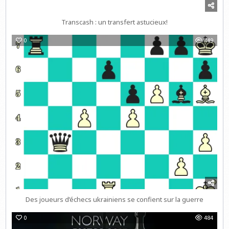
Transcash : un transfert astucieux!
0
449
Des joueurs d’échecs ukrainiens se confient sur la guerre
0
484