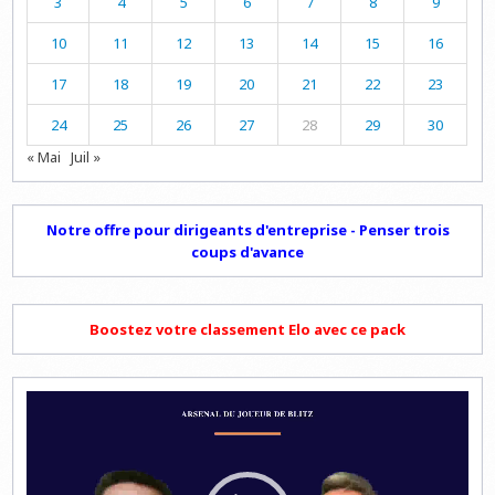
3
4
5
6
7
8
9
10
11
12
13
14
15
16
17
18
19
20
21
22
23
24
25
26
27
28
29
30
« Mai
Juil »
Notre offre pour dirigeants d'entreprise - Penser trois
coups d'avance
Boostez votre classement Elo avec ce pack
Lecteur
vidéo