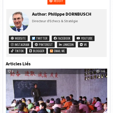
REDDIT
Author:
Philippe DORNBUSCH
Directeur d'Echecs & Stratégie
WEBSITE
TWITTER
FACEBOOK
YOUTUBE
INSTAGRAM
PINTEREST
LINKEDIN
VK
TIKTOK
BLOGGER
EMAIL ME
Articles Liés
0
506