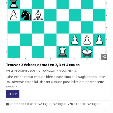
Trouvez 3 échecs et mat en 2, 3 et 4 coups
ON
PHILIPPE DORNBUSCH
17 JUIN 2024
0 COMMENTS
TROUVEZ
Faire échec et mat est une idée assez simple : il s’agit d’attaquer le
3
ÉCHECS
Roi adverse en ne lui laissant aucune possibilité pour parer cette
ET
MAT
attaque.
EN
2,
TROUVEZ
LIRE
3
3
ET
ÉCHECS
4
ET
COUPS
POSTED IN:
EXERCICE TACTIQUE
,
TACTIQUE
TAGGED:
TACTIQUE
MAT
EN
2,