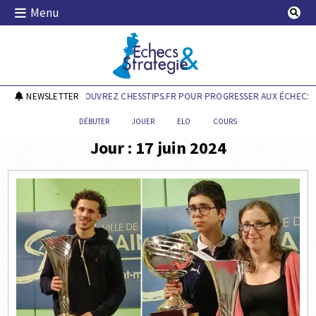
Skip
Menu
to
content
Echecs & Stratégie
NEWSLETTER
DÉCOUVREZ CHESSTIPS.FR POUR PROGRESSER AUX ÉCHECS !
DÉBUTER
JOUER
ELO
COURS
Jour :
17 juin 2024