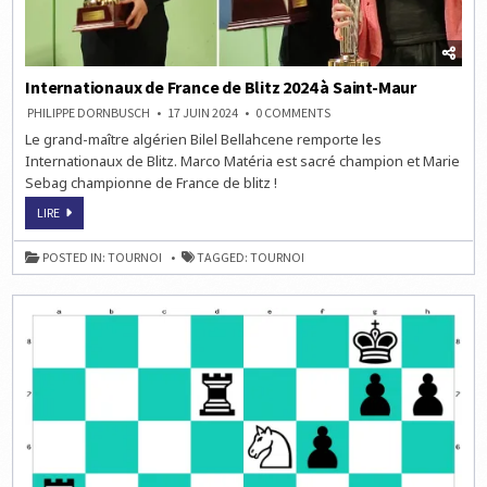
Internationaux de France de Blitz 2024 à Saint-Maur
ON
PHILIPPE DORNBUSCH
17 JUIN 2024
0 COMMENTS
INTERNATIONAUX
Le grand-maître algérien Bilel Bellahcene remporte les
DE
FRANCE
Internationaux de Blitz. Marco Matéria est sacré champion et Marie
DE
BLITZ
Sebag championne de France de blitz !
2024
À
INTERNATIONAUX
LIRE
SAINT-
DE
MAUR
FRANCE
DE
POSTED IN:
TOURNOI
TAGGED:
TOURNOI
BLITZ
2024
À
SAINT-
MAUR