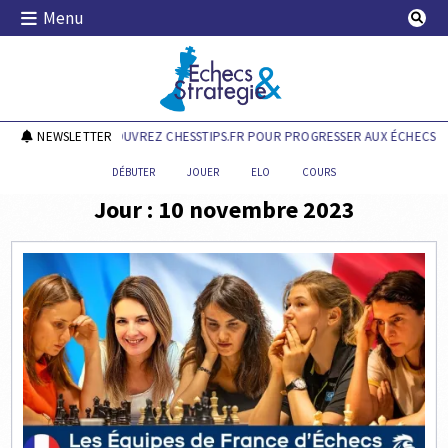
Skip
Menu
to
content
Echecs & Stratégie
NEWSLETTER
DÉCOUVREZ CHESSTIPS.FR POUR PROGRESSER AUX ÉCHECS !
DÉBUTER
JOUER
ELO
COURS
Jour :
10 novembre 2023