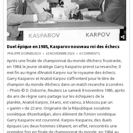
Duel épique en 1985, Kasparov nouveau roi des échecs
ON
PHILIPPE DORNBUSCH
10 NOVEMBRE 2023
0 COMMENTS
DUEL
Après une finale de championnat du monde d’échecs frustrante,
ÉPIQUE
EN
en 1984, le jeune stratège Garry Kasparov prend sa revanche; Il
1985,
KASPAROV
met fin au règne d’Anatoli Karpov sur le royaume des échecs.
NOUVEAU
Garry Kasparov et Anatoli Karpov s’affrontent pour le titre de
ROI
DES
champion du monde d’échecs dans un match revanche à Londres
ÉCHECS
– Photo © D. Osborne, Reuters Le samedi 9 novembre 1985, après
dix ans de règne sans partage sur les échiquiers de la
planète, Anatoli Karpov, 34 ans, est vaincu, à Moscou par un
« gamin » de 22 ans. Originaire de la République socialiste
soviétique d’Azerbaïdjan, alors élément de l’Union soviétique
Garry Kasparov est couronné. Karpov-Kasparov, des duels
épiques Les deux hommes s’étaient, en effet, rencontrés une
première fois en finale de championnat du monde, en 1984, au