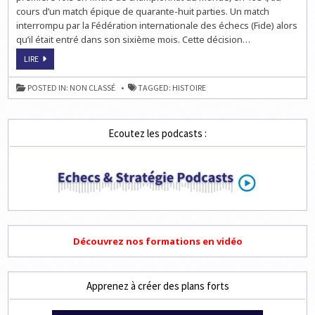
cours d’un match épique de quarante-huit parties. Un match
interrompu par la Fédération internationale des échecs (Fide) alors
qu’il était entré dans son sixième mois. Cette décision…
DUEL
LIRE
ÉPIQUE
EN
1985,
POSTED IN:
NON CLASSÉ
TAGGED:
HISTOIRE
KASPAROV
NOUVEAU
ROI
DES
ÉCHECS
Ecoutez les podcasts :
Découvrez nos formations en vidéo
Apprenez à créer des plans forts