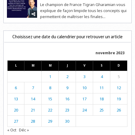
Le champion de France Tigran Gharamian vous
explique de façon limpide tous les concepts qui
permettent de maîtriser les finales...
Choisissez une date du calendrier pour retrouver un article
novembre 2023
L
M
M
J
V
S
D
1
2
3
4
5
6
7
8
9
10
11
12
13
14
15
16
17
18
19
20
21
22
23
24
25
26
27
28
29
30
« Oct
Déc »