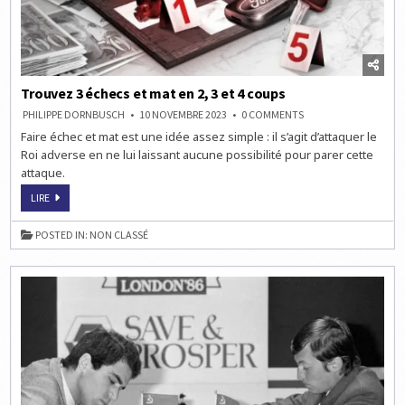
Trouvez 3 échecs et mat en 2, 3 et 4 coups
ON
PHILIPPE DORNBUSCH
10 NOVEMBRE 2023
0 COMMENTS
TROUVEZ
Faire échec et mat est une idée assez simple : il s’agit d’attaquer le
3
ÉCHECS
Roi adverse en ne lui laissant aucune possibilité pour parer cette
ET
MAT
attaque.
EN
2,
TROUVEZ
LIRE
3
3
ET
ÉCHECS
4
ET
COUPS
POSTED IN:
NON CLASSÉ
MAT
EN
2,
3
ET
4
COUPS