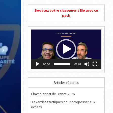
Boostez votre classement Elo avec ce
pack
Lecteur
vidéo
00:00
02:09
Articles récents
Championnat de France 2026
3 exercices tactiques pour progresser aux
échecs