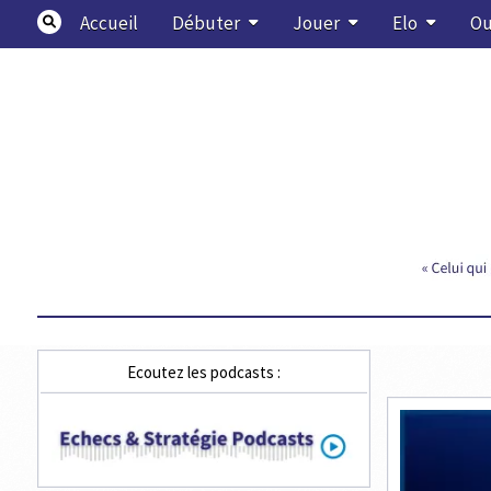
Skip
Accueil
Débuter
Jouer
Elo
Ou
to
content
Echecs & Stratégie
Ecoutez les podcasts :