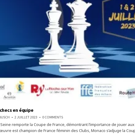
checs en équipe
ON
NBUSCH
2 JUILLET 2023
0 COMMENTS
JOUER
Seine remporte la Coupe de France, démontrant l’importance de jouer aux
AUX
ÉCHECS
uvre est champion de France féminin des Clubs, Monaco s’adjuge la Coupe
EN
ÉQUIPE