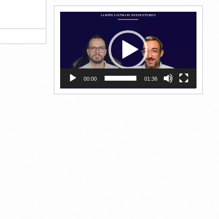
Lecteur
vidéo
00:00
01:36