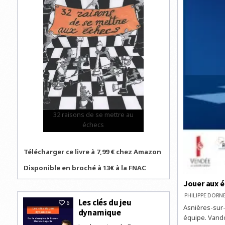
32 raisons de se mettre au
échecs
Télécharger ce livre à 7,99 € chez Amazon
Disponible en broché à 13€ à la FNAC
Jouer aux é
PHILIPPE DOR
Les clés du jeu
6
Asnières-sur-
dynamique
équipe. Vandœ