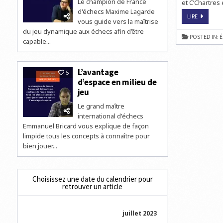
Le champion de France
et C’Chartres
d'échecs Maxime Lagarde
JOUER
LIRE
vous guide vers la maîtrise
AUX
ÉCHECS
du jeu dynamique aux échecs afin d’être
EN
POSTED IN:
É
ÉQUIPE
capable...
L’avantage
5
d’espace en milieu de
jeu
Le grand maître
international d'échecs
Emmanuel Bricard vous explique de façon
limpide tous les concepts à connaître pour
bien jouer...
Choisissez une date du calendrier pour
retrouver un article
juillet 2023