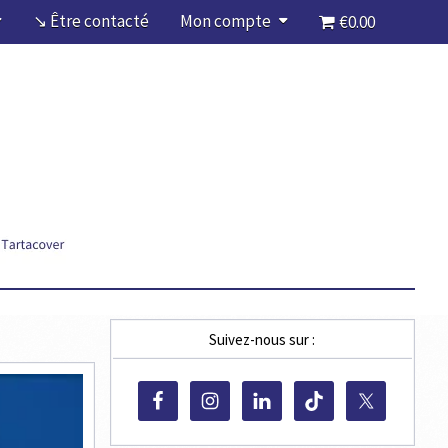
↘ Être contacté
Mon compte
€0.00
Suivez-nous sur :