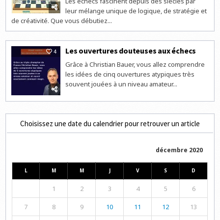
Les échecs fascinent depuis des siècles par
leur mélange unique de logique, de stratégie et
de créativité. Que vous débutiez...
Les ouvertures douteuses aux échecs
4
Grâce à Christian Bauer, vous allez comprendre
les idées de cinq ouvertures atypiques très
souvent jouées à un niveau amateur...
Choisissez une date du calendrier pour retrouver un article
décembre 2020
L
M
M
J
V
S
D
1
2
3
4
5
6
7
8
9
10
11
12
13