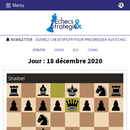
Skip
Menu
to
content
Echecs & Stratégie
NEWSLETTER
DÉCOUVREZ CHESSTIPS.FR POUR PROGRESSER AUX ÉCHECS !
DÉBUTER
JOUER
ELO
COURS
Jour :
18 décembre 2020