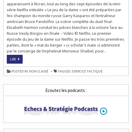
apparaissent à l’écran, tout au long des sept épisodes de la mini-
série Netflix intitulée « Le jeu de la dame » ont été préparées par
l’ex-champion du monde russe Garry Kasparov et l’entraîneur
américain Bruce Pandolfini. La scène complète du duel final :
Elisabeth Harmon conduit les pièces blanches à la victoire face au
Russe Vasily Borgov en finale – Vidéo © Netflix. Le premier
épisode du Jeu de la dame sur Netflix. Je passe les trois premières
parties, dont le « mat du berger » (« scholar’s mate ») administré
par le concierge de l’orphelinat Monsieur Shaibel, pour…
LES
LIRE
PARTIES
D’ÉCHECS
DE
POSTED IN:
NON CLASSÉ
TAGGED:
EXERCICE TACTIQUE
BETH
HARMON
(ÉPISODE
1)
Ecoutez les podcasts :