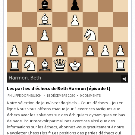
Les parties d’échecs de Beth Harmon (épisode 1)
ON
PHILIPPE DORNBUSCH
18 DÉCEMBRE 2020
0 COMMENTS
LES
Notre sélection de jeux/livres/logiciels – Cours d’échecs – Jeu en
PARTIES
D’ÉCHECS
ligne Nous vous offrons chaque jour 3 exercices tactiques aux
DE
BETH
échecs avec les solutions sur des échiquiers dynamiques en bas
HARMON
de page. Pour recevoir par mail nos exercices ainsi que des
(ÉPISODE
1)
informations sur les échecs, abonnez-vous gratuitement à notre
Newsletter ChessTips.fr Les positions des parties d’échecs qui