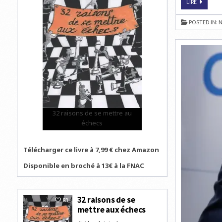
JORDEN
LIRE
VAN
FOREEST
REMPORT
POSTED IN:
N
LE
TATA
STEEL
CHESS
2021
32 raisons de se mettre au
échecs
Télécharger ce livre à 7,99 € chez Amazon
Disponible en broché à 13€ à la FNAC
32 raisons de se
83
mettre aux échecs