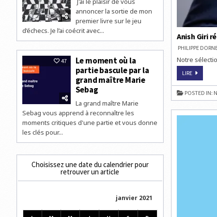
J'ai le plaisir de vous
annoncer la sortie de mon
premier livre sur le jeu
d’échecs. Je l’ai coécrit avec...
Anish Giri r
PHILIPPE DOR
Le moment où la
Notre sélectio
47
partie bascule par la
ANISH
LIRE
grand maître Marie
GIRI
RÉALISE
Sebag
LE
POSTED IN:
N
TOURNOI
D’ÉCHECS
La grand maître Marie
DE
Sebag vous apprend à reconnaître les
SA
VIE
moments critiques d'une partie et vous donne
AUX
PAYS-
les clés pour...
BAS
Choisissez une date du calendrier pour
retrouver un article
janvier 2021