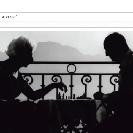
EN
2,
3
ET
ON CLASSÉ
4
COUPS
EN
LIGNE