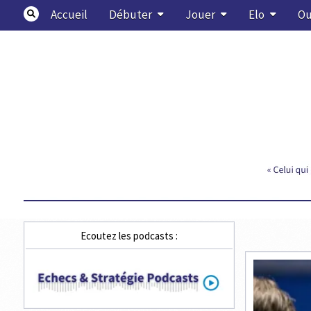
Skip
Accueil
Débuter
Jouer
Elo
Ou
to
content
Echecs & Stratégie
Ecoutez les podcasts :