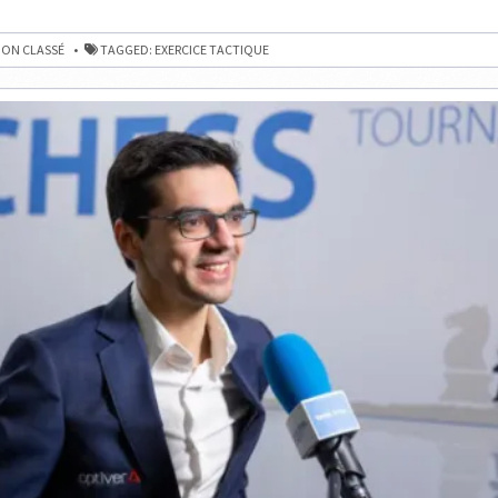
LE
TATA
STEEL
E
ON CLASSÉ
TAGGED:
EXERCICE TACTIQUE
CHESS
2021