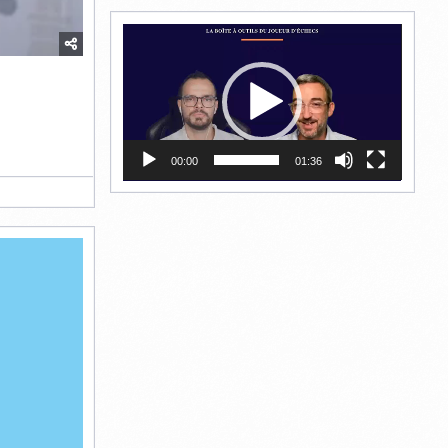
Lecteur
vidéo
00:00
01:36