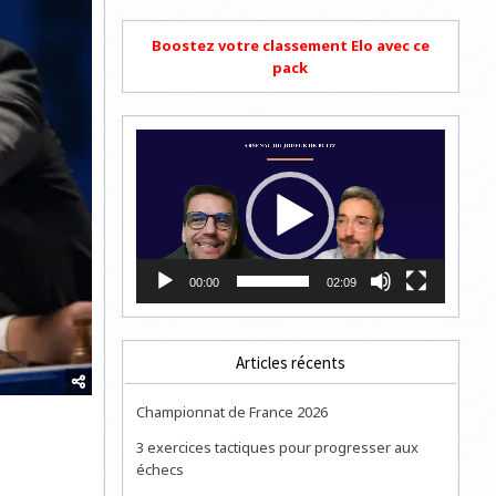
Boostez votre classement Elo avec ce
pack
Lecteur
vidéo
00:00
02:09
Articles récents
Championnat de France 2026
3 exercices tactiques pour progresser aux
échecs