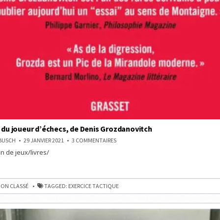
e du joueur d’échecs, de Denis Grozdanovitch
SUR
NBUSCH
29 JANVIER 2021
3 COMMENTAIRES
LA
n de jeux/livres/
VIE
RÊVÉE
DU
JOUEUR
D’ÉCHECS,
DE
ON CLASSÉ
TAGGED:
EXERCICE TACTIQUE
DENIS
GROZDANOVITCH
,
OVITCH