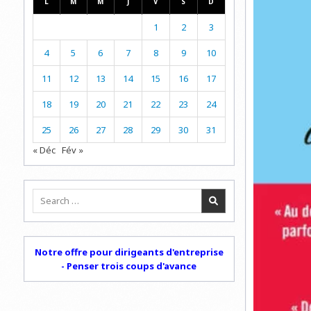
L
M
M
J
V
S
D
1
2
3
4
5
6
7
8
9
10
11
12
13
14
15
16
17
18
19
20
21
22
23
24
25
26
27
28
29
30
31
« Déc
Fév »
Search
for:
Notre offre pour dirigeants d'entreprise
- Penser trois coups d'avance