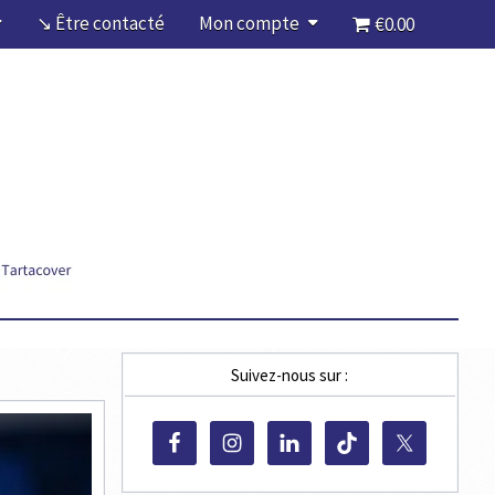
↘ Être contacté
Mon compte
€0.00
Suivez-nous sur :