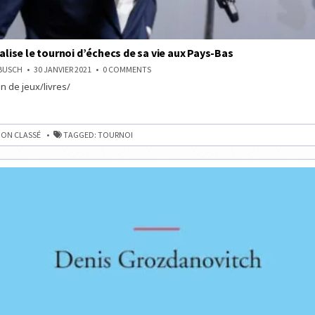
éalise le tournoi d’échecs de sa vie aux Pays-Bas
ON
NBUSCH
30 JANVIER 2021
0 COMMENTS
ANISH
n de jeux/livres/
GIRI
RÉALISE
LE
TOURNOI
D’ÉCHECS
DE
ON CLASSÉ
TAGGED:
TOURNOI
SA
VIE
AUX
PAYS-
BAS