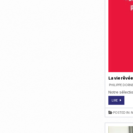
La vie rêvé
PHILIPPE DOR
Notre sélectio
LA
LIRE
VIE
RÊVÉE
DU
POSTED IN:
N
JOUEUR
D’ÉCHECS
DE
DENIS
GROZDAN