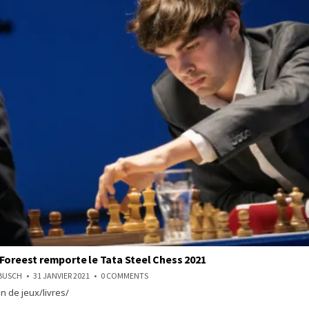
Foreest remporte le Tata Steel Chess 2021
ON
NBUSCH
31 JANVIER 2021
0 COMMENTS
JORDEN
n de jeux/livres/
VAN
FOREEST
REMPORTE