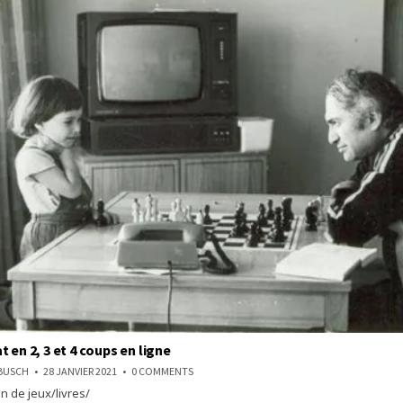
 en 2, 3 et 4 coups en ligne
ON
NBUSCH
28 JANVIER 2021
0 COMMENTS
ECHEC
n de jeux/livres/
ET
MAT