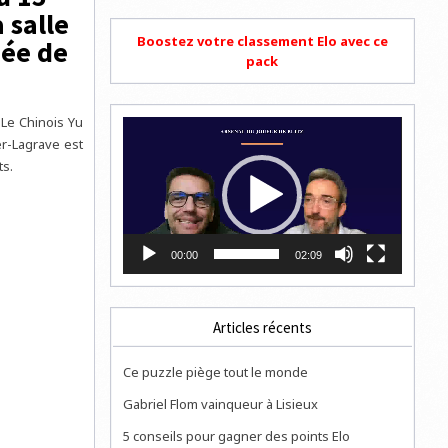
 salle
Boostez votre classement Elo avec ce
née de
pack
 Le Chinois Yu
Lecteur
er-Lagrave est
vidéo
ts.
00:00
02:09
Articles récents
Ce puzzle piège tout le monde
Gabriel Flom vainqueur à Lisieux
5 conseils pour gagner des points Elo