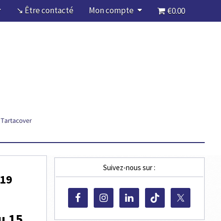
↘ Être contacté
Mon compte
€0.00
Suivez-nous sur :
019
u 15