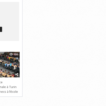
T
488
ce
nale à Turin
hecs à l’école