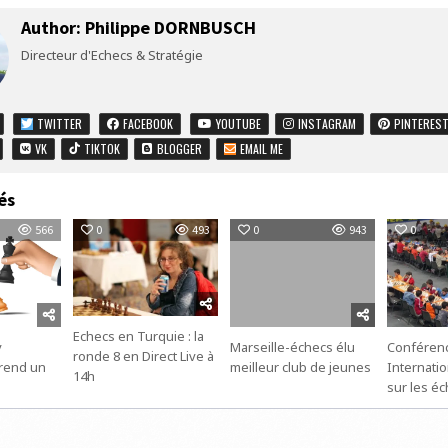
Author:
Philippe DORNBUSCH
Directeur d'Echecs & Stratégie
TWITTER
FACEBOOK
YOUTUBE
INSTAGRAM
PINTERES
VK
TIKTOK
BLOGGER
EMAIL ME
és
566
0
493
0
943
0
Echecs en Turquie : la
y
Marseille-échecs élu
Conféren
ronde 8 en Direct Live à
rend un
meilleur club de jeunes
Internatio
14h
sur les éc