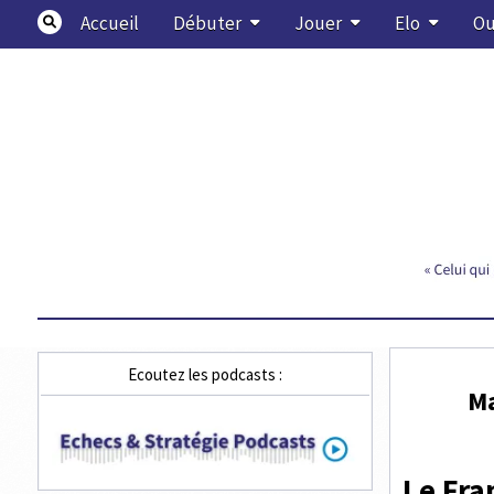
Skip
Accueil
Débuter
Jouer
Elo
Ou
to
content
Echecs & Stratégie
Ecoutez les podcasts :
Ma
Le Fra