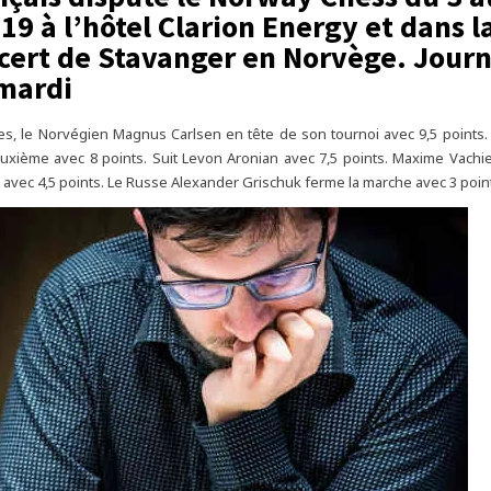
19 à l’hôtel Clarion Energy et dans la
cert de Stavanger en Norvège. Jour
mardi
s, le Norvégien Magnus Carlsen en tête de son tournoi avec 9,5 points.
uxième avec 8 points. Suit Levon Aronian avec 7,5 points. Maxime Vachi
 avec 4,5 points. Le Russe Alexander Grischuk ferme la marche avec 3 poin