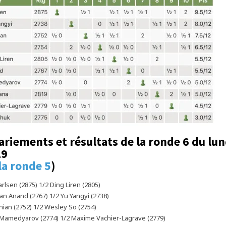
ariements et résultats de la ronde 6 du lun
19
la ronde 5
)
lsen (2875) 1/2 Ding Liren (2805)
n Anand (2767) 1/2 Yu Yangyi (2738)
ian (2752) 1/2 Wesley So (2754)
 Mamedyarov (2774) 1/2 Maxime Vachier-Lagrave (2779)