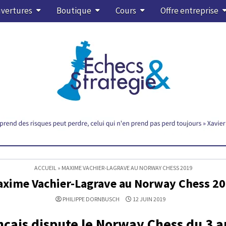
vertures
Boutique
Cours
Offre entreprise
ACCUEIL
»
MAXIME VACHIER-LAGRAVE AU NORWAY CHESS 2019
xime Vachier-Lagrave au Norway Chess 2
PHILIPPE DORNBUSCH
12 JUIN 2019
nçais dispute le Norway Chess du 3 a