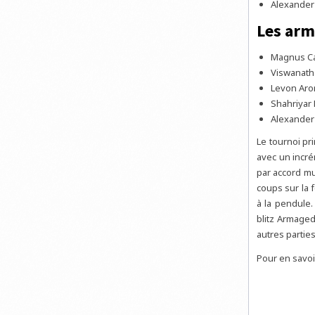
Alexander 
Les arm
Magnus Car
Viswanatha
Levon Aron
Shahriyar
Alexander 
Le tournoi pr
avec un incré
par accord mu
coups sur la 
à la pendule.
blitz Armaged
autres parties
Pour en savoi