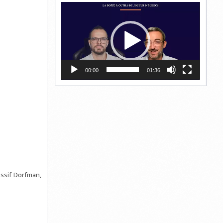
Lecteur
vidéo
00:00
01:36
ossif Dorfman,