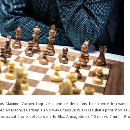
ais Maxime Vachier-Lagrave a annulé deux fois hier contre le cham
égien Magnus Carlsen au Norway Chess 2019. Un résultat à priori bon sauf q
i équivaut à une défaite dans le Blitz Armageddon (10 mn vs 7 mn) – Ph