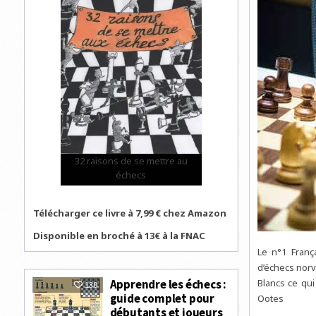
32 raisons de se mettre au
échecs
Télécharger ce livre à 7,99 € chez Amazon
Disponible en broché à 13€ à la FNAC
Le n°1 Franç
d’échecs norv
Blancs ce qu
Apprendre les échecs :
130
guide complet pour
Ootes
débutants et joueurs