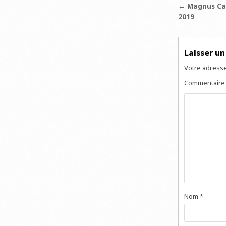
Navigat
← Magnus Car
2019
de
l’articl
Laisser u
Votre adresse
Commentair
Nom
*