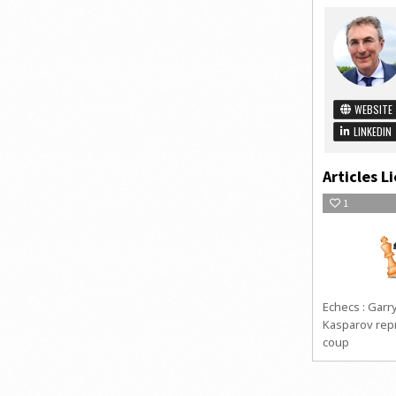
WEBSITE
LINKEDIN
Articles Li
1
Echecs : Garr
Kasparov rep
coup