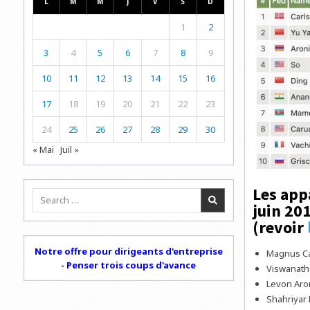
L
M
M
J
V
S
D
1
2
3
4
5
6
7
8
9
10
11
12
13
14
15
16
17
18
19
20
21
22
23
24
25
26
27
28
29
30
« Mai
Juil »
Les app
Search
juin 20
for:
(revoir
Notre offre pour dirigeants d'entreprise
Magnus Car
- Penser trois coups d'avance
Viswanatha
Levon Aron
Shahriyar