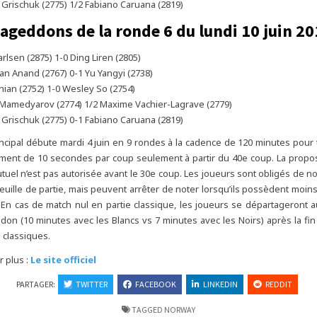
Grischuk (2775) 1/2 Fabiano Caruana (2819)
ageddons de la ronde 6 du lundi 10 juin 2
lsen (2875) 1-0 Ding Liren (2805)
n Anand (2767) 0-1 Yu Yangyi (2738)
ian (2752) 1-0 Wesley So (2754)
 Mamedyarov (2774) 1/2 Maxime Vachier-Lagrave (2779)
Grischuk (2775) 0-1 Fabiano Caruana (2819)
incipal débute mardi 4 juin en 9 rondes à la cadence de 120 minutes pour t
ment de 10 secondes par coup seulement à partir du 40e coup. La propos
tuel n’est pas autorisée avant le 30e coup. Les joueurs sont obligés de no
feuille de partie, mais peuvent arrêter de noter lorsqu’ils possèdent moin
 En cas de match nul en partie classique, les joueurs se départageront
don (10 minutes avec les Blancs vs 7 minutes avec les Noirs) après la fin
 classiques.
r plus :
Le site officiel
PARTAGER:
TWITTER
FACEBOOK
LINKEDIN
REDDIT
TAGGED
NORWAY