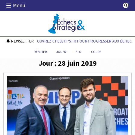
Skip
Menu
to
content
Echecs & Stratégie
NEWSLETTER
DÉCOUVREZ CHESSTIPS.FR POUR PROGRESSER AUX ÉCHECS !
DÉBUTER
JOUER
ELO
COURS
Jour :
28 juin 2019