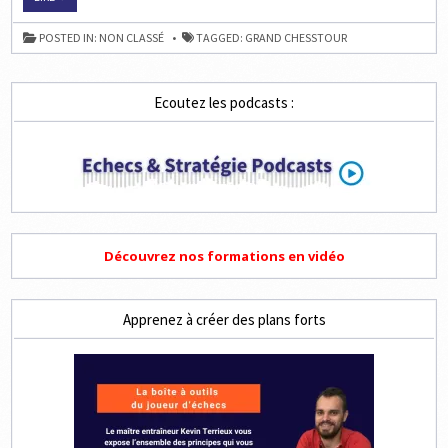
CARLSEN
DYNAMITE
GIRI
POSTED IN:
NON CLASSÉ
TAGGED:
GRAND CHESSTOUR
AU
GRAND
CHESS
TOUR
2019
Ecoutez les podcasts :
Découvrez nos formations en vidéo
Apprenez à créer des plans forts