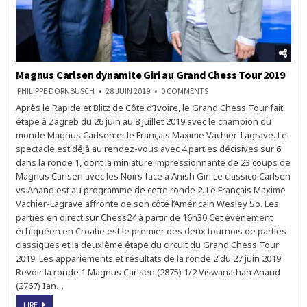
Magnus Carlsen dynamite Giri au Grand Chess Tour 2019
ON
PHILIPPE DORNBUSCH
28 JUIN 2019
0 COMMENTS
MAGNUS
Après le Rapide et Blitz de Côte d’Ivoire, le Grand Chess Tour fait
CARLSEN
DYNAMITE
étape à Zagreb du 26 juin au 8 juillet 2019 avec le champion du
GIRI
AU
monde Magnus Carlsen et le Français Maxime Vachier-Lagrave. Le
GRAND
spectacle est déjà au rendez-vous avec 4 parties décisives sur 6
CHESS
TOUR
dans la ronde 1, dont la miniature impressionnante de 23 coups de
2019
Magnus Carlsen avec les Noirs face à Anish Giri Le classico Carlsen
vs Anand est au programme de cette ronde 2. Le Français Maxime
Vachier-Lagrave affronte de son côté l’Américain Wesley So. Les
parties en direct sur Chess24 à partir de 16h30 Cet événement
échiquéen en Croatie est le premier des deux tournois de parties
classiques et la deuxième étape du circuit du Grand Chess Tour
2019. Les appariements et résultats de la ronde 2 du 27 juin 2019
Revoir la ronde 1 Magnus Carlsen (2875) 1/2 Viswanathan Anand
(2767) Ian…
MAGNUS
LIRE