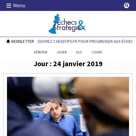
Skip
Menu
to
content
Echecs & Stratégie
NEWSLETTER
DÉCOUVREZ CHESSTIPS.FR POUR PROGRESSER AUX ÉCHECS 
DÉBUTER
JOUER
ELO
COURS
Jour :
24 janvier 2019