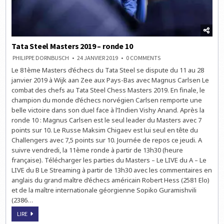
Tata Steel Masters 2019 – ronde 10
ON
PHILIPPE DORNBUSCH
24 JANVIER 2019
0 COMMENTS
TATA
Le 81ème Masters d’échecs du Tata Steel se dispute du 11 au 28
STEEL
MASTERS
janvier 2019 à Wijk aan Zee aux Pays-Bas avec Magnus Carlsen Le
2019
–
combat des chefs au Tata Steel Chess Masters 2019. En finale, le
RONDE
champion du monde d’échecs norvégien Carlsen remporte une
10
belle victoire dans son duel face à l’Indien Vishy Anand. Après la
ronde 10 : Magnus Carlsen est le seul leader du Masters avec 7
points sur 10. Le Russe Maksim Chigaev est lui seul en tête du
Challengers avec 7,5 points sur 10. Journée de repos ce jeudi. A
suivre vendredi, la 11ème ronde à partir de 13h30 (heure
française). Télécharger les parties du Masters – Le LIVE du A – Le
LIVE du B Le Streaming à partir de 13h30 avec les commentaires en
anglais du grand maître d’échecs américain Robert Hess (2581 Elo)
et de la maître internationale géorgienne Sopiko Guramishvili
(2386…
TATA
LIRE
STEEL