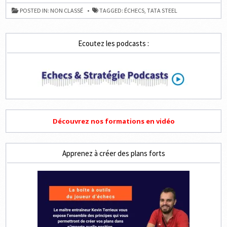
MASTERS
2019
POSTED IN:
NON CLASSÉ
TAGGED:
ÉCHECS
,
TATA STEEL
–
RONDE
10
Ecoutez les podcasts :
Découvrez nos formations en vidéo
Apprenez à créer des plans forts