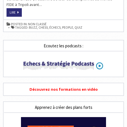
FIDE à Tripoli avant…
JOUEZ
LIRE
À
LA
QUESTION
POSTED IN:
NON CLASSÉ
DU
TAGGED:
BUZZ
,
CHESS
,
ÉCHECS
,
PEOPLE
,
QUIZ
MERCREDI
SUR
LES
ÉCHECS
Ecoutez les podcasts :
Découvrez nos formations en vidéo
Apprenez à créer des plans forts