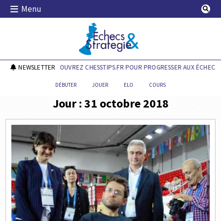
Skip
Menu
to
content
Echecs & Stratégie
NEWSLETTER
DÉCOUVREZ CHESSTIPS.FR POUR PROGRESSER AUX ÉCHECS !
DÉBUTER
JOUER
ELO
COURS
Jour :
31 octobre 2018