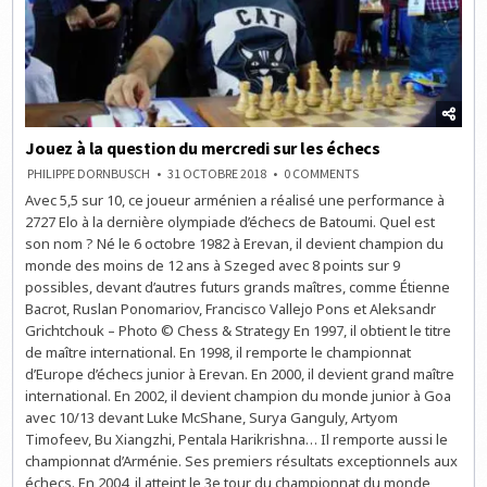
Jouez à la question du mercredi sur les échecs
ON
PHILIPPE DORNBUSCH
31 OCTOBRE 2018
0 COMMENTS
JOUEZ
Avec 5,5 sur 10, ce joueur arménien a réalisé une performance à
À
LA
2727 Elo à la dernière olympiade d’échecs de Batoumi. Quel est
QUESTION
DU
son nom ? Né le 6 octobre 1982 à Erevan, il devient champion du
MERCREDI
monde des moins de 12 ans à Szeged avec 8 points sur 9
SUR
LES
possibles, devant d’autres futurs grands maîtres, comme Étienne
ÉCHECS
Bacrot, Ruslan Ponomariov, Francisco Vallejo Pons et Aleksandr
Grichtchouk – Photo © Chess & Strategy En 1997, il obtient le titre
de maître international. En 1998, il remporte le championnat
d’Europe d’échecs junior à Erevan. En 2000, il devient grand maître
international. En 2002, il devient champion du monde junior à Goa
avec 10/13 devant Luke McShane, Surya Ganguly, Artyom
Timofeev, Bu Xiangzhi, Pentala Harikrishna… Il remporte aussi le
championnat d’Arménie. Ses premiers résultats exceptionnels aux
échecs. En 2004, il atteint le 3e tour du championnat du monde