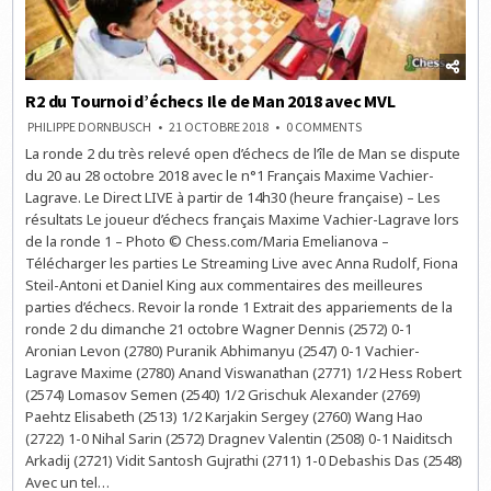
R2 du Tournoi d’échecs Ile de Man 2018 avec MVL
ON
PHILIPPE DORNBUSCH
21 OCTOBRE 2018
0 COMMENTS
R2
La ronde 2 du très relevé open d’échecs de l’île de Man se dispute
DU
TOURNOI
du 20 au 28 octobre 2018 avec le n°1 Français Maxime Vachier-
D’ÉCHECS
ILE
Lagrave. Le Direct LIVE à partir de 14h30 (heure française) – Les
DE
résultats Le joueur d’échecs français Maxime Vachier-Lagrave lors
MAN
2018
de la ronde 1 – Photo © Chess.com/Maria Emelianova –
AVEC
MVL
Télécharger les parties Le Streaming Live avec Anna Rudolf, Fiona
Steil-Antoni et Daniel King aux commentaires des meilleures
parties d’échecs. Revoir la ronde 1 Extrait des appariements de la
ronde 2 du dimanche 21 octobre Wagner Dennis (2572) 0-1
Aronian Levon (2780) Puranik Abhimanyu (2547) 0-1 Vachier-
Lagrave Maxime (2780) Anand Viswanathan (2771) 1/2 Hess Robert
(2574) Lomasov Semen (2540) 1/2 Grischuk Alexander (2769)
Paehtz Elisabeth (2513) 1/2 Karjakin Sergey (2760) Wang Hao
(2722) 1-0 Nihal Sarin (2572) Dragnev Valentin (2508) 0-1 Naiditsch
Arkadij (2721) Vidit Santosh Gujrathi (2711) 1-0 Debashis Das (2548)
Avec un tel…