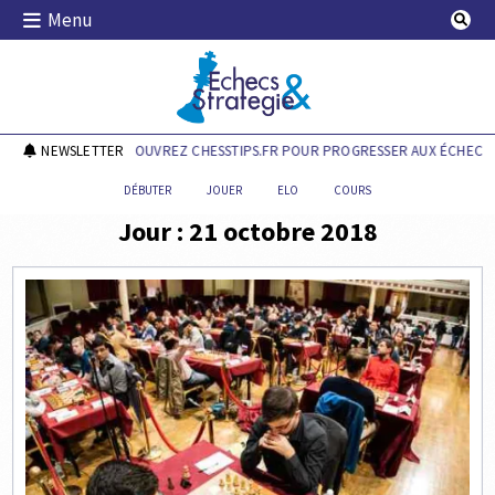
Skip
Menu
to
content
Echecs & Stratégie
NEWSLETTER
DÉCOUVREZ CHESSTIPS.FR POUR PROGRESSER AUX ÉCHECS !
DÉBUTER
JOUER
ELO
COURS
Jour :
21 octobre 2018