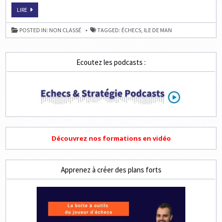
R2
LIRE
DU
TOURNOI
D’ÉCHECS
POSTED IN:
NON CLASSÉ
TAGGED:
ÉCHECS
,
ILE DE MAN
ILE
DE
MAN
2018
AVEC
Ecoutez les podcasts :
MVL
Découvrez nos formations en vidéo
Apprenez à créer des plans forts