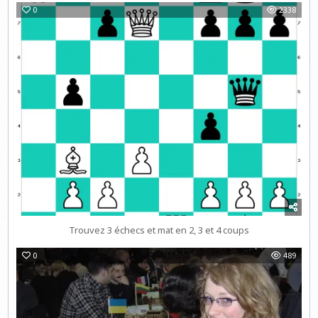
0
2338
Trouvez 3 échecs et mat en 2, 3 et 4 coups
0
489