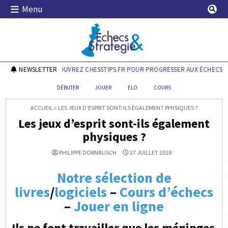
Skip
Menu
to
content
Echecs & Stratégie
NEWSLETTER
DÉCOUVREZ CHESSTIPS.FR POUR PROGRESSER AUX ÉCHECS !
DÉBUTER
JOUER
ELO
COURS
ACCUEIL
»
LES JEUX D’ESPRIT SONT-ILS ÉGALEMENT PHYSIQUES ?
Les jeux d’esprit sont-ils également
physiques ?
PHILIPPE DORNBUSCH
27 JUILLET 2018
Notre sélection de
livres
/
logiciels
–
Cours d’échecs
–
Jouer en ligne
Ils ne font travailler que les méninges