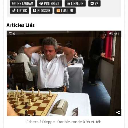
INSTAGRAM
PINTEREST
LINKEDIN
VK
TIKTOK
BLOGGER
EMAIL ME
Articles Liés
0
434
Echecs à Dieppe : Double-ronde à 9h et 16h