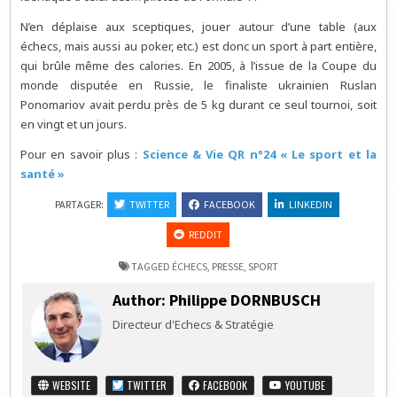
N’en déplaise aux sceptiques, jouer autour d’une table (aux
échecs, mais aussi au poker, etc.) est donc un sport à part entière,
qui brûle même des calories. En 2005, à l’issue de la Coupe du
monde disputée en Russie, le finaliste ukrainien Ruslan
Ponomariov avait perdu près de 5 kg durant ce seul tournoi, soit
en vingt et un jours.
Pour en savoir plus :
Science & Vie QR n°24 « Le sport et la
santé »
PARTAGER:
TWITTER
FACEBOOK
LINKEDIN
REDDIT
TAGGED
ÉCHECS
,
PRESSE
,
SPORT
Author:
Philippe DORNBUSCH
Directeur d'Echecs & Stratégie
WEBSITE
TWITTER
FACEBOOK
YOUTUBE