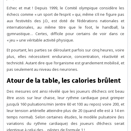
Echec et mat ! Depuis 1999, le Comité olympique considère les
échecs comme « un sport de l’esprit » qui, même s’il ne figure pas
aux festivités des J.O., est doté de fédérations nationales et
internationales, au même titre que le foot, le handball, la
gymnastique… Certes, difficile pour certains de voir dans ce
« jeu » une véritable activité physique.
Et pourtant, les parties se déroulant parfois sur cinq heures, voire
plus, elles nécessitent endurance, concentration, réactivité et
technicité. Autant dire que l’organisme est grandement mobilisé, et
pas seulement au niveau des neurones.
Atour de la table, les calories brûlent
Des mesures ont ainsi révélé que les joueurs d’échecs ont beau
être assis sur leur chaise, leur rythme cardiaque peut grimper
jusqu’à 160 pulsations/min (entre 60 et 100 au repos) voire 200, et
leur tension artérielle atteindre plus de 20 (quand elle est à 14 en
temps normal). Selon certaines études, le modèle pulsatoire (les
variations du rythme cardiaque) des joueurs d’échecs serait
identique à celui des… pilotes de Formule 1 !