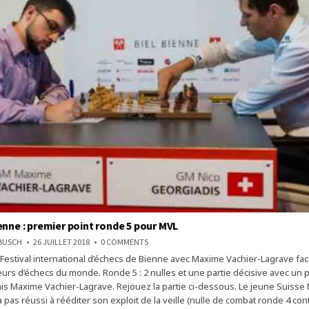
enne : premier point ronde 5 pour MVL
ON
NBUSCH
26 JUILLET 2018
0 COMMENTS
ÉCHECS
 Festival international d’échecs de Bienne avec Maxime Vachier-Lagrave fa
À
BIENNE
eurs d’échecs du monde. Ronde 5 : 2 nulles et une partie décisive avec un 
:
PREMIER
ais Maxime Vachier-Lagrave. Rejouez la partie ci-dessous. Le jeune Suisse 
POINT
 pas réussi à rééditer son exploit de la veille (nulle de combat ronde 4 con
RONDE
5