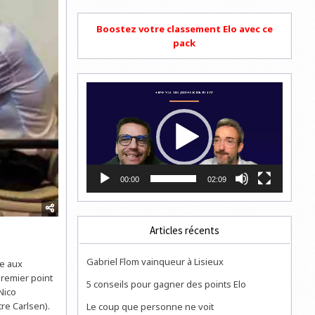
Boostez votre classement Elo avec ce
pack
Lecteur
vidéo
00:00
02:09
Articles récents
Gabriel Flom vainqueur à Lisieux
ce aux
premier point
5 conseils pour gagner des points Elo
Nico
tre Carlsen).
Le coup que personne ne voit