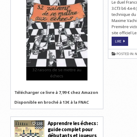
Le duel Franc
3.Cf3 b6 4.e4 
technique du 
Maxime Vachie
Première vict
site officiel L
ÉCHECS
LIRE
À
BIENNE
:
POSTED IN:
N
PREMIER
POINT
RONDE
5
32 raisons de se mettre au
POUR
MVL
échecs
Télécharger ce livre à 7,99 € chez Amazon
Disponible en broché à 13€ à la FNAC
Apprendre les échecs :
130
guide complet pour
débutants et joueurs