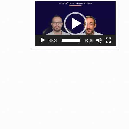
Lecteur
vidéo
00:00
01:36