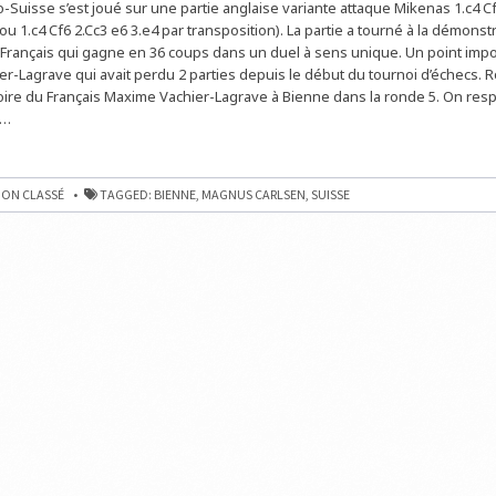
o-Suisse s’est joué sur une partie anglaise variante attaque Mikenas 1.c4 Cf
POUR
MVL
(ou 1.c4 Cf6 2.Cc3 e6 3.e4 par transposition). La partie a tourné à la démonst
Français qui gagne en 36 coups dans un duel à sens unique. Un point impo
r-Lagrave qui avait perdu 2 parties depuis le début du tournoi d’échecs. R
oire du Français Maxime Vachier-Lagrave à Bienne dans la ronde 5. On res
e…
ON CLASSÉ
TAGGED:
BIENNE
,
MAGNUS CARLSEN
,
SUISSE