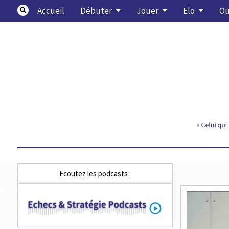
Skip
Accueil
Débuter
Jouer
Elo
Ou
to
content
Echecs & Stratégie
Ecoutez les podcasts :