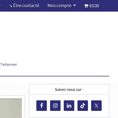
↘ Être contacté
Mon compte
€0.00
Suivez-nous sur :