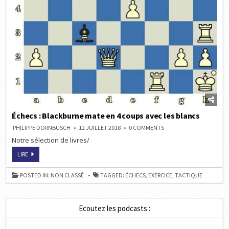
Échecs : Blackburne mate en 4 coups avec les blancs
ON
PHILIPPE DORNBUSCH
12 JUILLET 2018
0 COMMENTS
ÉCHECS
Notre sélection de livres/
:
BLACKBURNE
MATE
ÉCHECS
LIRE
EN
:
4
BLACKBURNE
COUPS
MATE
POSTED IN:
NON CLASSÉ
TAGGED:
ÉCHECS
,
EXERCICE
,
TACTIQUE
AVEC
EN
LES
4
BLANCS
COUPS
AVEC
LES
Ecoutez les podcasts :
BLANCS