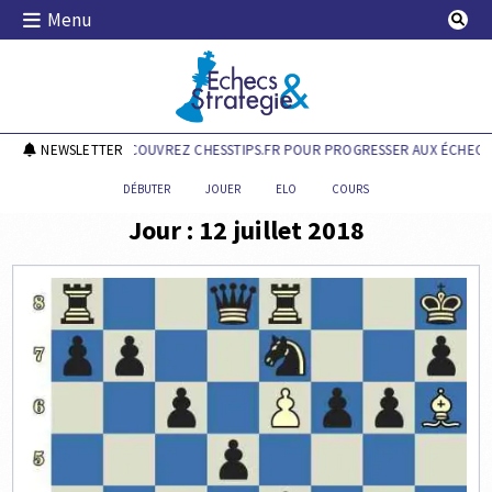
Skip
Menu
to
content
Echecs & Stratégie
NEWSLETTER
DÉCOUVREZ CHESSTIPS.FR POUR PROGRESSER AUX ÉCHECS 
DÉBUTER
JOUER
ELO
COURS
Jour :
12 juillet 2018